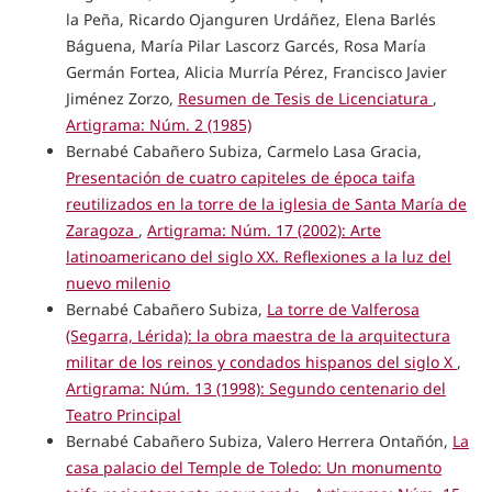
la Peña, Ricardo Ojanguren Urdáñez, Elena Barlés
Báguena, María Pilar Lascorz Garcés, Rosa María
Germán Fortea, Alicia Murría Pérez, Francisco Javier
Jiménez Zorzo,
Resumen de Tesis de Licenciatura
,
Artigrama: Núm. 2 (1985)
Bernabé Cabañero Subiza, Carmelo Lasa Gracia,
Presentación de cuatro capiteles de época taifa
reutilizados en la torre de la iglesia de Santa María de
Zaragoza
,
Artigrama: Núm. 17 (2002): Arte
latinoamericano del siglo XX. Reflexiones a la luz del
nuevo milenio
Bernabé Cabañero Subiza,
La torre de Valferosa
(Segarra, Lérida): la obra maestra de la arquitectura
militar de los reinos y condados hispanos del siglo X
,
Artigrama: Núm. 13 (1998): Segundo centenario del
Teatro Principal
Bernabé Cabañero Subiza, Valero Herrera Ontañón,
La
casa palacio del Temple de Toledo: Un monumento