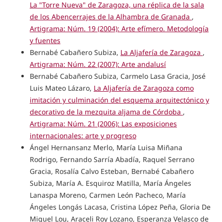
La "Torre Nueva" de Zaragoza, una réplica de la sala
de los Abencerrajes de la Alhambra de Granada
,
Artigrama: Núm. 19 (2004): Arte efímero. Metodología
y fuentes
Bernabé Cabañero Subiza,
La Aljafería de Zaragoza
,
Artigrama: Núm. 22 (2007): Arte andalusí
Bernabé Cabañero Subiza, Carmelo Lasa Gracia, José
Luis Mateo Lázaro,
La Aljafería de Zaragoza como
imitación y culminación del esquema arquitectónico y
decorativo de la mezquita aljama de Córdoba
,
Artigrama: Núm. 21 (2006): Las exposiciones
internacionales: arte y progreso
Ángel Hernansanz Merlo, María Luisa Miñana
Rodrigo, Fernando Sarría Abadía, Raquel Serrano
Gracia, Rosalía Calvo Esteban, Bernabé Cabañero
Subiza, María A. Esquiroz Matilla, María Ángeles
Lanaspa Moreno, Carmen León Pacheco, María
Ángeles Longás Lacasa, Cristina López Peña, Gloria De
Miguel Lou, Araceli Roy Lozano, Esperanza Velasco de