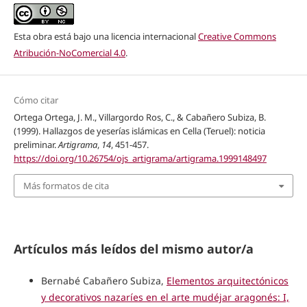
Esta obra está bajo una licencia internacional
Creative Commons
Atribución-NoComercial 4.0
.
Cómo citar
Ortega Ortega, J. M., Villargordo Ros, C., & Cabañero Subiza, B.
(1999). Hallazgos de yeserías islámicas en Cella (Teruel): noticia
preliminar.
Artigrama
,
14
, 451-457.
https://doi.org/10.26754/ojs_artigrama/artigrama.1999148497
Más formatos de cita
Artículos más leídos del mismo autor/a
Bernabé Cabañero Subiza,
Elementos arquitectónicos
y decorativos nazaríes en el arte mudéjar aragonés: I,