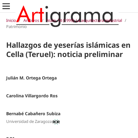
Inicio
/
Archivos
/
Núm. 14 (1999): La arquitectura industrial
/
Patrimonio
Hallazgos de yeserías islámicas en
Cella (Teruel): noticia preliminar
Julián M. Ortega Ortega
Carolina Villargordo Ros
Bernabé Cabañero Subiza
Universidad de Zaragoza