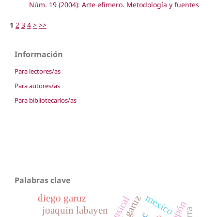
Núm. 19 (2004): Arte efímero. Metodología y fuentes
1
2
3
4
>
>>
Información
Para lectores/as
Para autores/as
Para bibliotecarios/as
Palabras clave
diego garuz
mexico
josé garuz
japón
joaquín labayen