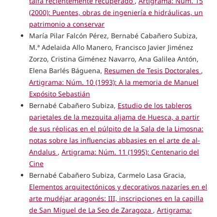
taifa recientemente recuperado
,
Artigrama: Núm. 15
(2000): Puentes, obras de ingeniería e hidráulicas, un
patrimonio a conservar
María Pilar Falcón Pérez, Bernabé Cabañero Subiza,
M.ª Adelaida Allo Manero, Francisco Javier Jiménez
Zorzo, Cristina Giménez Navarro, Ana Galilea Antón,
Elena Barlés Báguena,
Resumen de Tesis Doctorales
,
Artigrama: Núm. 10 (1993): A la memoria de Manuel
Expósito Sebastián
Bernabé Cabañero Subiza,
Estudio de los tableros
parietales de la mezquita aljama de Huesca, a partir
de sus réplicas en el púlpito de la Sala de la Limosna:
notas sobre las influencias abbasies en el arte de al-
Andalus
,
Artigrama: Núm. 11 (1995): Centenario del
Cine
Bernabé Cabañero Subiza, Carmelo Lasa Gracia,
Elementos arquitectónicos y decorativos nazaríes en el
arte mudéjar aragonés: III, inscripciones en la capilla
de San Miguel de La Seo de Zaragoza
,
Artigrama: