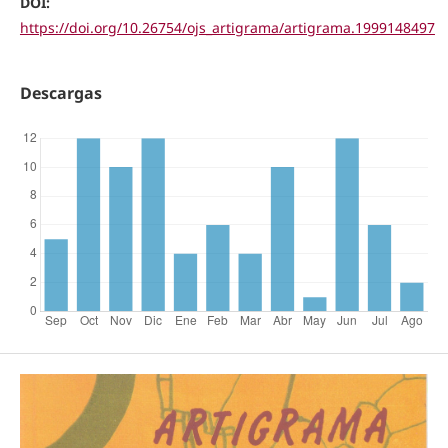
DOI:
https://doi.org/10.26754/ojs_artigrama/artigrama.1999148497
Descargas