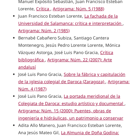
Manuel Expósito Sebastián, Juan Francisco Esteban
Lorente,
Crítica
,
Artigrama: Núm. 5 (1988)
Juan Francisco Esteban Lorente,
La fachada de la
Universidad de Salamanca: crítica e interpretación
,
Artigrama: Núm. 2 (1985)
Bernabé Cabañero Subiza, Santiago Cantera
Montenegro, Jesús Pedro Lorente Lorente, Mónica
Vázquez Astorga, José Luis Pano Gracia,
Crítica
bibliográfica
,
Artigrama: Núm. 22 (2007): Arte
andalusí
José Luis Pano Gracia,
Sobre la fábrica y capitulación
de la iglesia colegial de Daroca (Zaragoza)
,
Artigrama:
Núm. 4 (1987)
José Luis Pano Gracia,
La portada meridional de la
Colegiata de Daroca: estudio artístico y documental
,
Artigrama: Núm. 15 (2000): Puentes, obras de
ingeniería e hidráulicas, un patrimonio a conservar
Adita Allo Manero, Juan Francisco Esteban Lorente,
Ana Jesús Mateo Gil,
La Almunia de Doña Godina: