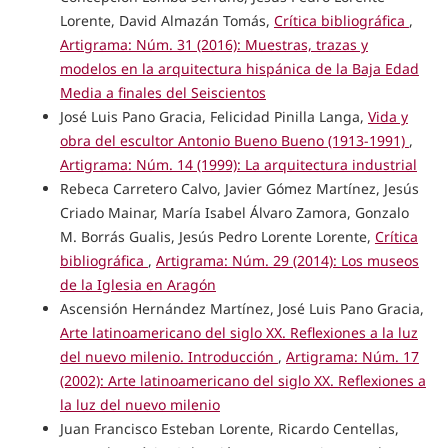
Lorente, David Almazán Tomás,
Crítica bibliográfica
,
Artigrama: Núm. 31 (2016): Muestras, trazas y
modelos en la arquitectura hispánica de la Baja Edad
Media a finales del Seiscientos
José Luis Pano Gracia, Felicidad Pinilla Langa,
Vida y
obra del escultor Antonio Bueno Bueno (1913-1991)
,
Artigrama: Núm. 14 (1999): La arquitectura industrial
Rebeca Carretero Calvo, Javier Gómez Martínez, Jesús
Criado Mainar, María Isabel Álvaro Zamora, Gonzalo
M. Borrás Gualis, Jesús Pedro Lorente Lorente,
Crítica
bibliográfica
,
Artigrama: Núm. 29 (2014): Los museos
de la Iglesia en Aragón
Ascensión Hernández Martínez, José Luis Pano Gracia,
Arte latinoamericano del siglo XX. Reflexiones a la luz
del nuevo milenio. Introducción
,
Artigrama: Núm. 17
(2002): Arte latinoamericano del siglo XX. Reflexiones a
la luz del nuevo milenio
Juan Francisco Esteban Lorente, Ricardo Centellas,