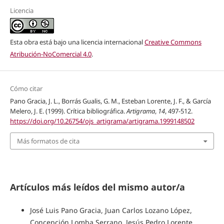
Licencia
Esta obra está bajo una licencia internacional
Creative Commons
Atribución-NoComercial 4.0
.
Cómo citar
Pano Gracia, J. L., Borrás Gualis, G. M., Esteban Lorente, J. F., & García
Melero, J. E. (1999). Crítica bibliográfica.
Artigrama
,
14
, 497-512.
https://doi.org/10.26754/ojs_artigrama/artigrama.1999148502
Más formatos de cita
Artículos más leídos del mismo autor/a
José Luis Pano Gracia, Juan Carlos Lozano López,
Concepción Lomba Serrano, Jesús Pedro Lorente