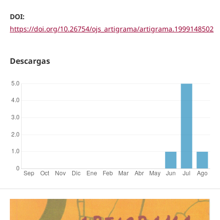
DOI:
https://doi.org/10.26754/ojs_artigrama/artigrama.1999148502
Descargas