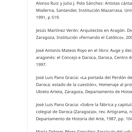
Alonso Ruiz y Julio J. Polo Sánchez: Artistas cán
Moderna, Santander, Institución Mazarrasa. Uni
1991, p 519.
Jesús Martínez Verón: Arquitectos en Aragón. Dicc
Zaragoza, Institución «Fernando el Católico», 20
José Antonio Mateos Royo en el libro: Auge y d
aragonés: el Concejo e Daroca, Daroca, Centro 
1997.
José Luis Pano Gracia: «La portada del Perdón de 
Daroca: estado de la cuestión», Homenaje al pro
Ubieto Arteta, Zaragoza, Departamento de Histor
José Luis Pano Gracia: «Sobre la fábrica y capitul
colegial de Daroca (Zaragoza)», rev. Artigrama, n
Departamento de Historia del Arte, 1987, pp. 10
María Dolores Pérez González: Fascículo del ur