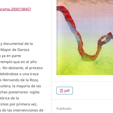
tigrama.2000158457
o y documental de la
la Mayor de Daroca
a ya en parte
l templo que en el año
. No obstante, el proceso
 debiéndose a una traza
os Hernando de la Roza,
ilera; la mayoría de las
pdf
echas posteriores: siglos
tórica de la
imos por primera vez,
Publicado
a de las intervenciones de