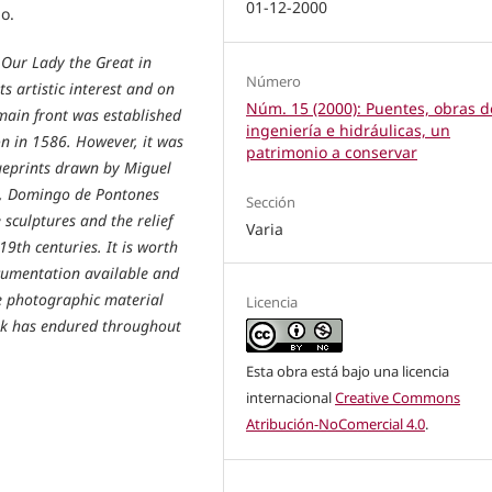
01-12-2000
o.
f Our Lady the Great in
Número
s artistic interest and on
Núm. 15 (2000): Puentes, obras d
 main front was established
ingeniería e hidráulicas, un
n in 1586. However, it was
patrimonio a conservar
blueprints drawn by Miguel
a, Domingo de Pontones
Sección
 sculptures and the relief
Varia
9th centuries. It is worth
ocumentation available and
he photographic material
Licencia
ork has endured throughout
Esta obra está bajo una licencia
internacional
Creative Commons
Atribución-NoComercial 4.0
.