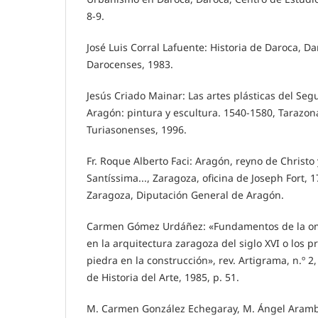
8-9.
José Luis Corral Lafuente: Historia de Daroca, D
Darocenses, 1983.
Jesús Criado Mainar: Las artes plásticas del S
Aragón: pintura y escultura. 1540-1580, Tarazon
Turiasonenses, 1996.
Fr. Roque Alberto Faci: Aragón, reyno de Christo
Santíssima..., Zaragoza, oficina de Joseph Fort, 17
Zaragoza, Diputación General de Aragón.
Carmen Gómez Urdáñez: «Fundamentos de la omn
en la arquitectura zaragoza del siglo XVI o los 
piedra en la construcción», rev. Artigrama, n.º 
de Historia del Arte, 1985, p. 51.
M. Carmen González Echegaray, M. Ángel Aram