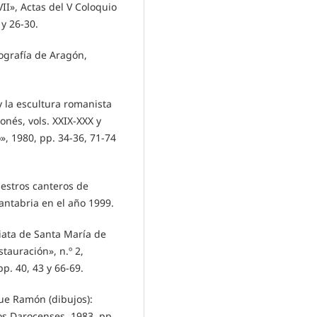
VII», Actas del V Coloquio
 y 26-30.
ografía de Aragón,
y la escultura romanista
nés, vols. XXIX-XXX y
», 1980, pp. 34-36, 71-74
aestros canteros de
antabria en el año 1999.
giata de Santa María de
tauración», n.º 2,
p. 40, 43 y 66-69.
que Ramón (dibujos):
s Darocenses, 1983, pp.