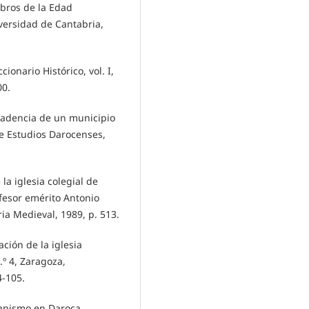
tabros de la Edad
versidad de Cantabria,
ionario Histórico, vol. I,
00.
ecadencia de un municipio
de Estudios Darocenses,
la iglesia colegial de
fesor emérito Antonio
ia Medieval, 1989, p. 513.
ación de la iglesia
.º 4, Zaragoza,
4-105.
banismo en Daroca,