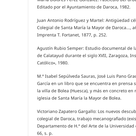
Editado por el Ayuntamiento de Daroca, 1982.
Juan Antonio Rodríguez y Martel: Antigüedad cél
Colegial de Santa María la Mayor de Daroca..., 
Imprenta T. Fortanet, 1877, p. 252.
Agustín Rubio Semper: Estudio documental de l
de Calatayud durante el siglo XVII, Zaragoza, In
Católico», 1980.
M.ª Isabel Sepúlveda Sauras, José Luis Pano Gr
García en un libro que se encuentra en prensa so
la villa de Bolea (Huesca), y más en concreto en r
iglesia de Santa María la Mayor de Bolea.
Victoriano Zapatero Gargallo: Los nuevos descub
colegial de Daroca, trabajo mecanografiado (exis
Departamento de H.ª del Arte de la Universidad 
66, s. p.