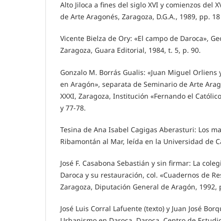
Alto Jiloca a fines del siglo XVI y comienzos del X
de Arte Aragonés, Zaragoza, D.G.A., 1989, pp. 18
Vicente Bielza de Ory: «El campo de Daroca», Ge
Zaragoza, Guara Editorial, 1984, t. 5, p. 90.
Gonzalo M. Borrás Gualis: «Juan Miguel Orliens 
en Aragón», separata de Seminario de Arte Arago
XXXI, Zaragoza, Institución «Fernando el Católico
y 77-78.
Tesina de Ana Isabel Cagigas Aberasturi: Los m
Ribamontán al Mar, leída en la Universidad de C
José F. Casabona Sebastián y sin firmar: La cole
Daroca y su restauración, col. «Cuadernos de Res
Zaragoza, Diputación General de Aragón, 1992, p
José Luis Corral Lafuente (texto) y Juan José Bor
Urbanismo en Daroca, Daroca, Centro de Estudio