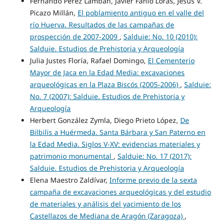
Fernando Pérez Lambán, Javier Fanlo Loras, Jesús V.
Picazo Millán,
El poblamiento antiguo en el valle del
río Huerva. Resultados de las campañas de
prospección de 2007-2009
,
Salduie: No. 10 (2010):
Salduie. Estudios de Prehistoria y Arqueología
Julia Justes Floría, Rafael Domingo,
El Cementerio
Mayor de Jaca en la Edad Media: excavaciones
arqueológicas en la Plaza Biscós (2005-2006)
,
Salduie:
No. 7 (2007): Salduie. Estudios de Prehistoria y
Arqueología
Herbert González Zymla, Diego Prieto López,
De
Bilbilis a Huérmeda. Santa Bárbara y San Paterno en
la Edad Media. Siglos V-XV: evidencias materiales y
patrimonio monumental
,
Salduie: No. 17 (2017):
Salduie. Estudios de Prehistoria y Arqueología
Elena Maestro Zaldívar,
Informe previo de la sexta
campaña de excavaciones arqueológicas y del estudio
de materiales y análisis del yacimiento de los
Castellazos de Mediana de Aragón (Zaragoza)
,