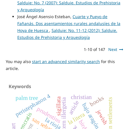
Salduie: No. 7 (2007): Salduie. Estudios de Prehistoria
y Arqueología
José Ángel Asensio Esteban,
Cuarte y Pueyo de
Fañanás. Dos asentamientos rurales andalusíes de la
Hoya de Huesca
,
Salduie: No. 11-12 (2012): Salduie.
Estudios de Prehistoria y Arqueología
1-10 of 147
Next
You may also
start an advanced similarity search
for this
article.
Keywords
peristephanon 4
christian
books
palm tree
sigillata
western illergetia
article
bajo aragón
prudentius
jewish
la litera
encratis
san sebastián
la rioja
birds