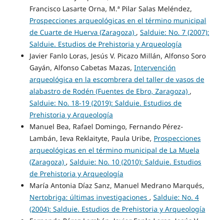
Francisco Lasarte Orna, M.ª Pilar Salas Meléndez,
Prospecciones arqueológicas en el término municipal
de Cuarte de Huerva (Zaragoza)
,
Salduie: No. 7 (2007):
Salduie. Estudios de Prehistoria y Arqueología
Javier Fanlo Loras, Jesús V. Picazo Millán, Alfonso Soro
Gayán, Alfonso Cabetas Mazas,
Intervención
arqueológica en la escombrera del taller de vasos de
alabastro de Rodén (Fuentes de Ebro, Zaragoza)
,
Salduie: No. 18-19 (2019): Salduie. Estudios de
Prehistoria y Arqueología
Manuel Bea, Rafael Domingo, Fernando Pérez-
Lambán, Ieva Reklaityte, Paula Uribe,
Prospecciones
arqueológicas en el término municipal de La Muela
(Zaragoza)
,
Salduie: No. 10 (2010): Salduie. Estudios
de Prehistoria y Arqueología
María Antonia Díaz Sanz, Manuel Medrano Marqués,
Nertobriga: últimas investigaciones
,
Salduie: No. 4
(2004): Salduie. Estudios de Prehistoria y Arqueología