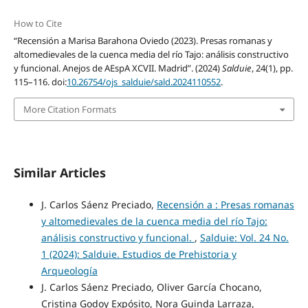
How to Cite
“Recensión a Marisa Barahona Oviedo (2023). Presas romanas y
altomedievales de la cuenca media del río Tajo: análisis constructivo
y funcional. Anejos de AEspA XCVII. Madrid”. (2024)
Salduie
, 24(1), pp.
115–116. doi:
10.26754/ojs_salduie/sald.2024110552
.
More Citation Formats
Similar Articles
J. Carlos Sáenz Preciado,
Recensión a : Presas romanas
y altomedievales de la cuenca media del río Tajo:
análisis constructivo y funcional.
,
Salduie: Vol. 24 No.
1 (2024): Salduie. Estudios de Prehistoria y
Arqueología
J. Carlos Sáenz Preciado, Oliver García Chocano,
Cristina Godoy Expósito, Nora Guinda Larraza,