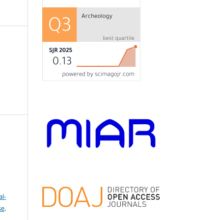
l-
se
.