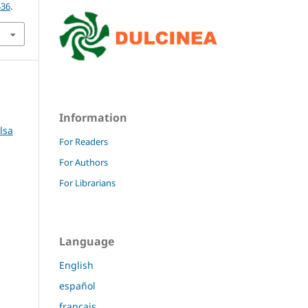
436
.
Information
lsa
For Readers
For Authors
For Librarians
Language
English
español
français