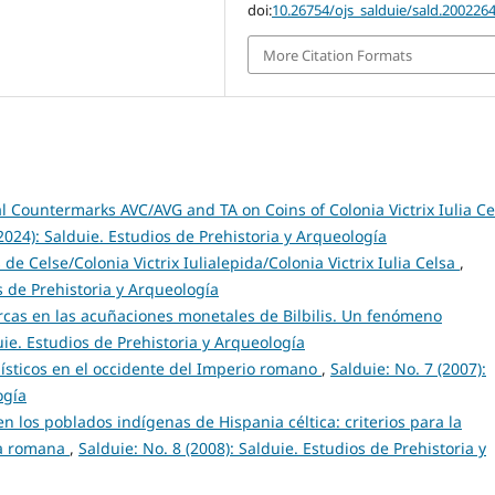
doi:
10.26754/ojs_salduie/sald.200226
More Citation Formats
l Countermarks AVC/AVG and TA on Coins of Colonia Victrix Iulia Ce
(2024): Salduie. Estudios de Prehistoria y Arqueología
e Celse/Colonia Victrix Iulialepida/Colonia Victrix Iulia Celsa
,
s de Prehistoria y Arqueología
cas en las acuñaciones monetales de Bilbilis. Un fenómeno
uie. Estudios de Prehistoria y Arqueología
ísticos en el occidente del Imperio romano
,
Salduie: No. 7 (2007):
ogía
n los poblados indígenas de Hispania céltica: criterios para la
sta romana
,
Salduie: No. 8 (2008): Salduie. Estudios de Prehistoria y