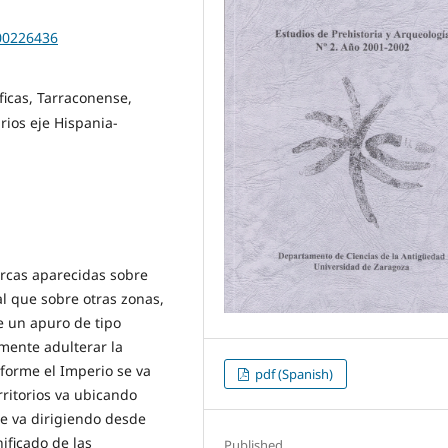
200226436
ficas, Tarraconense,
ios eje Hispania-
rcas aparecidas sobre
l que sobre otras zonas,
e un apuro de tipo
amente adulterar la
orme el Imperio se va
pdf (Spanish)
ritorios va ubicando
se va dirigiendo desde
nificado de las
Published