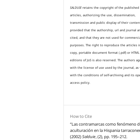
SALDUIE
retains the copyright of the published
articles, authorizing the use, dissemination,
transmission and public display of their conten
provided that the authorship, url and journal a
cited, and that they are not used for commerci
purposes. The right to reproduce the articles i
copy, portable document format (.pdf) or HTML
editions of JoS is also reserved. The authors a
with the license of use used by the journal, as 
with the conditions of self-archiving and its op
access policy.
How to Cite
“Las contramarcas como fenómeno d
aculturación en la Hispania tarracone
(2002)
Salduie
, (2), pp. 195–212.