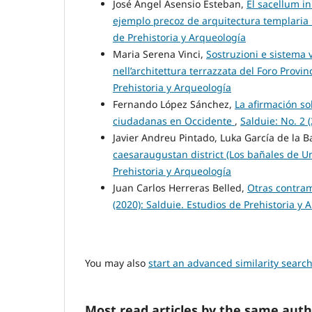
José Ángel Asensio Esteban,
El sacellum in
ejemplo precoz de arquitectura templaria 
de Prehistoria y Arqueología
Maria Serena Vinci,
Sostruzioni e sistema v
nell’architettura terrazzata del Foro Provin
Prehistoria y Arqueología
Fernando López Sánchez,
La afirmación so
ciudadanas en Occidente
,
Salduie: No. 2 
Javier Andreu Pintado, Luka García de la B
caesaraugustan district (Los bañales de Un
Prehistoria y Arqueología
Juan Carlos Herreras Belled,
Otras contram
(2020): Salduie. Estudios de Prehistoria y 
You may also
start an advanced similarity searc
Most read articles by the same auth