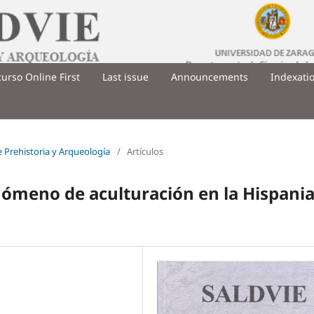
urso Online First
Last issue
Announcements
Indexati
de Prehistoria y Arqueología
/
Artículos
ómeno de aculturación en la Hispani