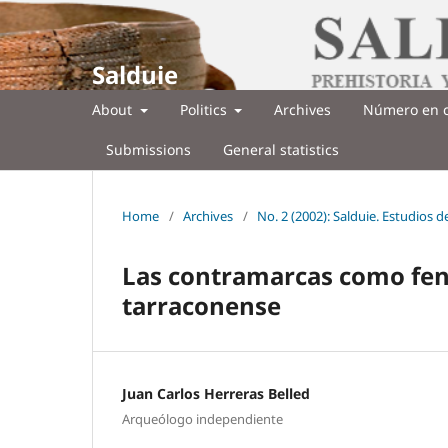
Salduie
About
Politics
Archives
Número en c
Submissions
General statistics
Home
/
Archives
/
No. 2 (2002): Salduie. Estudios 
Las contramarcas como fen
tarraconense
Juan Carlos Herreras Belled
Arqueólogo independiente