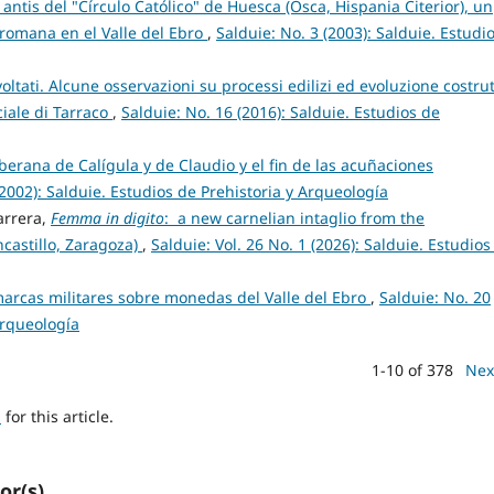
 antis del "Círculo Católico" de Huesca (Osca, Hispania Citerior), un
romana en el Valle del Ebro
,
Salduie: No. 3 (2003): Salduie. Estudi
oltati. Alcune osservazioni su processi edilizi ed evoluzione costrut
ciale di Tarraco
,
Salduie: No. 16 (2016): Salduie. Estudios de
berana de Calígula y de Claudio y el fin de las acuñaciones
(2002): Salduie. Estudios de Prehistoria y Arqueología
arrera,
Femma in digito
: a new carnelian intaglio from the
castillo, Zaragoza)
,
Salduie: Vol. 26 No. 1 (2026): Salduie. Estudios
arcas militares sobre monedas del Valle del Ebro
,
Salduie: No. 20
Arqueología
1-10 of 378
Nex
h
for this article.
or(s)