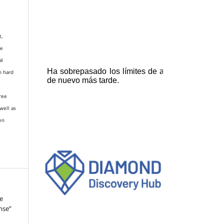
t,
re
al
n hard
gree
well as
en
e
nse”