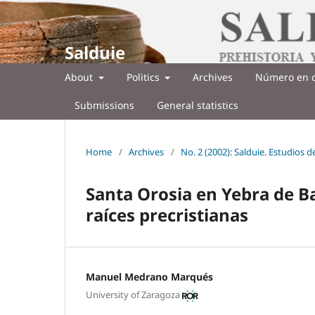
Salduie
About
Politics
Archives
Número en c
Submissions
General statistics
Home
/
Archives
/
No. 2 (2002): Salduie. Estudios 
Santa Orosia en Yebra de Ba
raíces precristianas
Manuel Medrano Marqués
University of Zaragoza