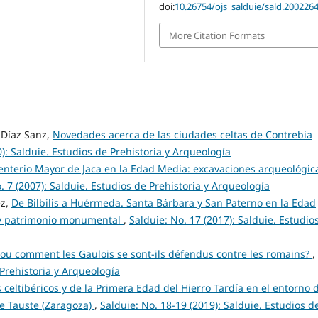
doi:
10.26754/ojs_salduie/sald.200226
More Citation Formats
Díaz Sanz,
Novedades acerca de las ciudades celtas de Contrebia
0): Salduie. Estudios de Prehistoria y Arqueología
enterio Mayor de Jaca en la Edad Media: excavaciones arqueológic
. 7 (2007): Salduie. Estudios de Prehistoria y Arqueología
ez,
De Bilbilis a Huérmeda. Santa Bárbara y San Paterno en la Edad
s y patrimonio monumental
,
Salduie: No. 17 (2017): Salduie. Estudio
es ou comment les Gaulois se sont-ils défendus contre les romains?
,
 Prehistoria y Arqueología
 celtibéricos y de la Primera Edad del Hierro Tardía en el entorno d
de Tauste (Zaragoza)
,
Salduie: No. 18-19 (2019): Salduie. Estudios d