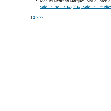
Manuel Medrano Marqués, María Antonia 
Salduie: No. 13-14 (2014): Salduie. Estudio
1
2
>
>>