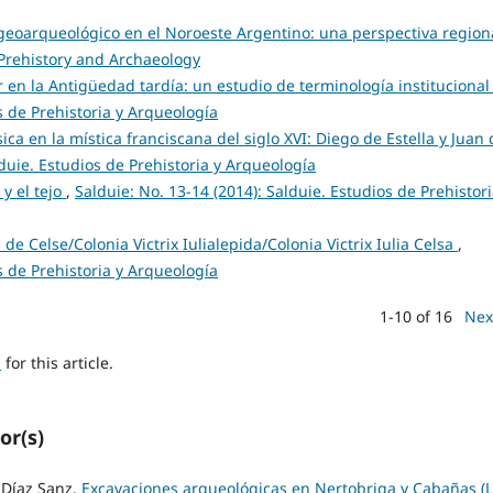
s geoarqueológico en el Noroeste Argentino: una perspectiva regio
n Prehistory and Archaeology
or en la Antigüedad tardía: un estudio de terminología instituciona
s de Prehistoria y Arqueología
sica en la mística franciscana del siglo XVI: Diego de Estella y Juan
lduie. Estudios de Prehistoria y Arqueología
y el tejo
,
Salduie: No. 13-14 (2014): Salduie. Estudios de Prehistori
e Celse/Colonia Victrix Iulialepida/Colonia Victrix Iulia Celsa
,
s de Prehistoria y Arqueología
1-10 of 16
Nex
h
for this article.
or(s)
Díaz Sanz,
Excavaciones arqueológicas en Nertobriga y Cabañas (