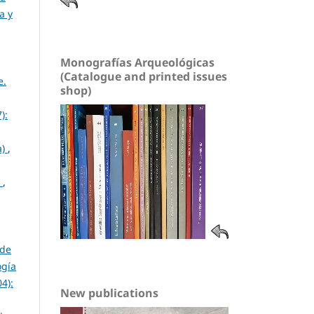
a y
Monografías Arqueológicas
(Catalogue and printed issues
e.
shop)
):
a)
,
)
,
 de
ogía
4):
New publications