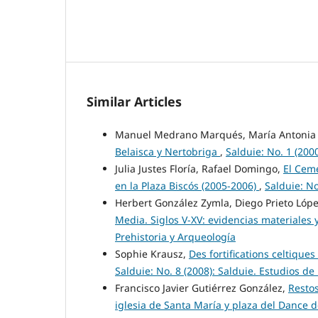
Similar Articles
Manuel Medrano Marqués, María Antonia 
Belaisca y Nertobriga
,
Salduie: No. 1 (200
Julia Justes Floría, Rafael Domingo,
El Cem
en la Plaza Biscós (2005-2006)
,
Salduie: No
Herbert González Zymla, Diego Prieto Lóp
Media. Siglos V-XV: evidencias materiale
Prehistoria y Arqueología
Sophie Krausz,
Des fortifications celtiqu
Salduie: No. 8 (2008): Salduie. Estudios de
Francisco Javier Gutiérrez González,
Restos
iglesia de Santa María y plaza del Dance 