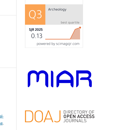
l-
se
.