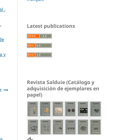
nal
,
l
,
Latest publications
 de
a y
Revista Salduie (Catálogo y
adquisición de ejemplares en
t
papel)
La