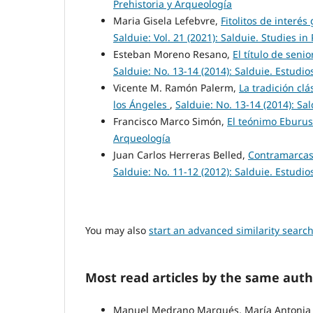
Prehistoria y Arqueología
Maria Gisela Lefebvre,
Fitolitos de interé
Salduie: Vol. 21 (2021): Salduie. Studies i
Esteban Moreno Resano,
El título de seni
Salduie: No. 13-14 (2014): Salduie. Estudio
Vicente M. Ramón Palerm,
La tradición clá
los Ángeles
,
Salduie: No. 13-14 (2014): Sa
Francisco Marco Simón,
El teónimo Eburus 
Arqueología
Juan Carlos Herreras Belled,
Contramarcas d
Salduie: No. 11-12 (2012): Salduie. Estudio
You may also
start an advanced similarity searc
Most read articles by the same auth
Manuel Medrano Marqués, María Antonia 