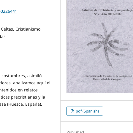
200226441
 Celtas, Cristianismo,
das
y costumbres, asimiló
iores, analizamos aquí el
ntenidos en relatos
icas precristianas y la
Basa (Huesca, España).
pdf (Spanish)
Published