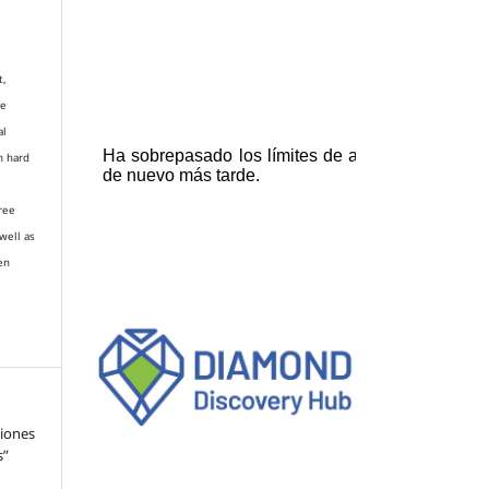
t,
re
al
n hard
gree
well as
en
xiones
s”