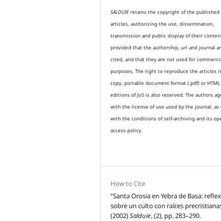
SALDUIE
retains the copyright of the published
articles, authorizing the use, dissemination,
transmission and public display of their conten
provided that the authorship, url and journal a
cited, and that they are not used for commerci
purposes. The right to reproduce the articles i
copy, portable document format (.pdf) or HTML
editions of JoS is also reserved. The authors a
with the license of use used by the journal, as 
with the conditions of self-archiving and its op
access policy.
How to Cite
“Santa Orosia en Yebra de Basa: refle
sobre un culto con raíces precristiana
(2002)
Salduie
, (2), pp. 283–290.