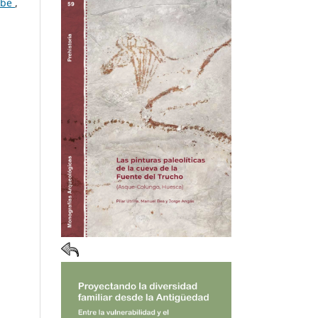
erbe
,