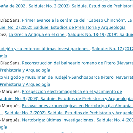
paña de 2002
,
Salduie: No. 3 (2003): Salduie. Estudios de Prehistori
Díaz Sanz,
Primer avance a la cerámica del "Cabezo Chinchón", La
uie: No. 2 (2002): Salduie. Estudios de Prehistoria y Arqueología
pez,
La Grecia Antigua en el cine
,
Salduie: No. 18-19 (2019): Saldui
 Tudején y su entorno: últimas investigaciones
,
Salduie: No. 17 (2017
ogía
Díaz Sanz,
Reconstrucción del balneario romano de Fitero (Navarr
 Prehistoria y Arqueología
to visigodo y musulmán de Tudején-Sanchoabarca (Fitero, Navarra
 Prehistoria y Arqueología
o Marqués,
Prospección electromagnética en el yacimiento de
alduie: No. 3 (2003): Salduie. Estudios de Prehistoria y Arqueología
o Marqués,
Excavaciones arqueológicas en Nertobriga (La Almunia
01
,
Salduie: No. 2 (2002): Salduie. Estudios de Prehistoria y Arqueol
o Marqués,
Nertobriga: últimas investigaciones
,
Salduie: No. 4 (200
ogía