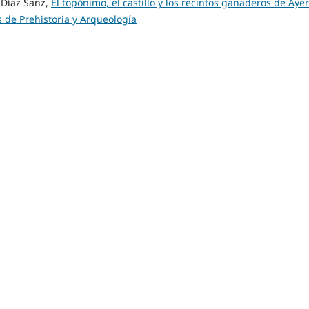
Díaz Sanz,
El topónimo, el castillo y los recintos ganaderos de Ay
s de Prehistoria y Arqueología