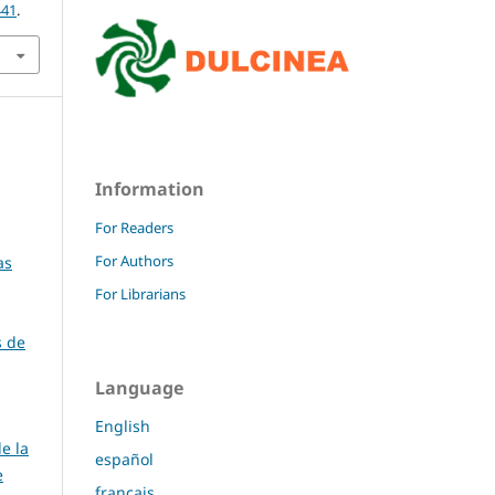
441
.
Information
For Readers
For Authors
as
For Librarians
s de
Language
English
e la
español
e
français