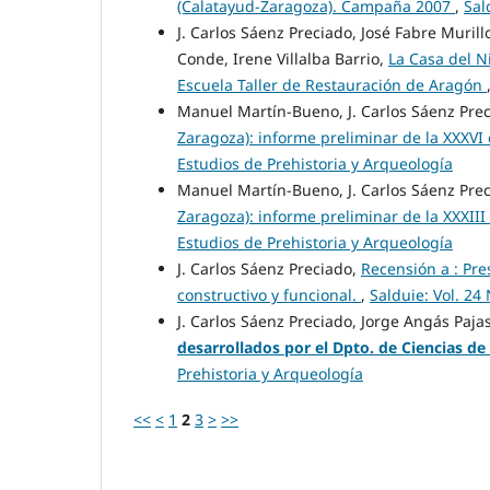
(Calatayud-Zaragoza). Campaña 2007
,
Sal
J. Carlos Sáenz Preciado, José Fabre Muril
Conde, Irene Villalba Barrio,
La Casa del N
Escuela Taller de Restauración de Aragón
Manuel Martín-Bueno, J. Carlos Sáenz Pre
Zaragoza): informe preliminar de la XXXV
Estudios de Prehistoria y Arqueología
Manuel Martín-Bueno, J. Carlos Sáenz Pre
Zaragoza): informe preliminar de la XXXII
Estudios de Prehistoria y Arqueología
J. Carlos Sáenz Preciado,
Recensión a : Pre
constructivo y funcional.
,
Salduie: Vol. 24
J. Carlos Sáenz Preciado, Jorge Angás Paja
desarrollados
por el Dpto. de Ciencias de
Prehistoria y Arqueología
<<
<
1
2
3
>
>>