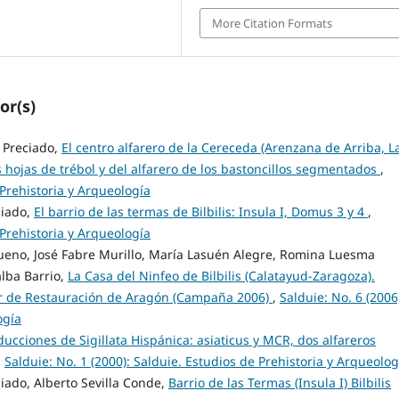
More Citation Formats
or(s)
z Preciado,
El centro alfarero de la Cereceda (Arenzana de Arriba, L
as hojas de trébol y del alfarero de los bastoncillos segmentados
,
 Prehistoria y Arqueología
ciado,
El barrio de las termas de Bilbilis: Insula I, Domus 3 y 4
,
 Prehistoria y Arqueología
Bueno, José Fabre Murillo, María Lasuén Alegre, Romina Luesma
alba Barrio,
La Casa del Ninfeo de Bilbilis (Calatayud-Zaragoza).
ler de Restauración de Aragón (Campaña 2006)
,
Salduie: No. 6 (2006
ogía
ucciones de Sigillata Hispánica: asiaticus y MCR, dos alfareros
,
Salduie: No. 1 (2000): Salduie. Estudios de Prehistoria y Arqueolog
iado, Alberto Sevilla Conde,
Barrio de las Termas (Insula I) Bilbilis