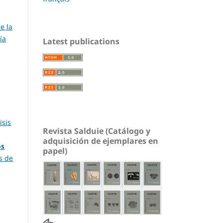
e la
ía
Latest publications
isis
Revista Salduie (Catálogo y
adquisición de ejemplares en
os
papel)
os de