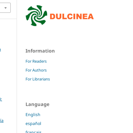
a
Information
For Readers
For Authors
For Librarians
):
Language
English
ía
español
français