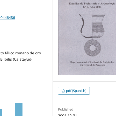
200446486
to fálico romano de oro
ilbilis (Calatayud-
pdf (Spanish)
Published
2004-12-31