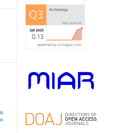
l-
se
.