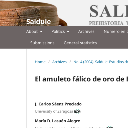
Salduie
About
Politics
Archives
Número en c
Submissions
General statistics
Home
/
Archives
/
No. 4 (2004): Salduie. Estudios 
El amuleto fálico de oro de 
J. Carlos Sáenz Preciado
University of Zaragoza
María D. Lasuén Alegre