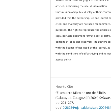
SALDUIE
retains the copyright of the published
articles, authorizing the use, dissemination,
transmission and public display of their conten
provided that the authorship, url and journal a
cited, and that they are not used for commerci
purposes. The right to reproduce the articles i
copy, portable document format (.pdf) or HTML
editions of JoS is also reserved. The authors a
with the license of use used by the journal, as 
with the conditions of self-archiving and its op
access policy.
How to Cite
“El amuleto fálico de oro de Bilbilis
(Calatayud, Zaragoza)” (2004)
Salduie
,
pp. 221–227.
doi:
10.26754/ojs_salduie/sald.200446