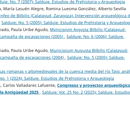
duie: No. 7 (2007): Salduie. Estudios de Prehistoria y Arqueología
lo, María Lasuén Alegre, Romina Luesma González, Alberto Sevilla
infeo de Bilbilis (Calatayud, Zaragoza). Intervención arqueológica d
,
Salduie: No. 5 (2005): Salduie. Estudios de Prehistoria y Arqueolog
ciado, Paula Uribe Agudo,
Mvnicipivm Avgvsta Bilbilis (Calatayud-
I campaña de excavaciones (2005)
,
Salduie: No. 6 (2006): Salduie.
ciado, Paula Uribe Agudo,
Municipium Augusta Bilbilis (Calatayud-
I campaña de excavaciones (2004)
,
Salduie: No. 5 (2005): Salduie.
sas romanas y altomedievales de la cuenca media del río Tajo: anál
 No. 1 (2024): Salduie. Estudios de Prehistoria y Arqueología
s, Carlos Valladares Lafuente,
Congresos y proyectos arqueológic
 la Antigüedad
2025
,
Salduie: Vol. 25 No. 2 (2025): Salduie. Estudi