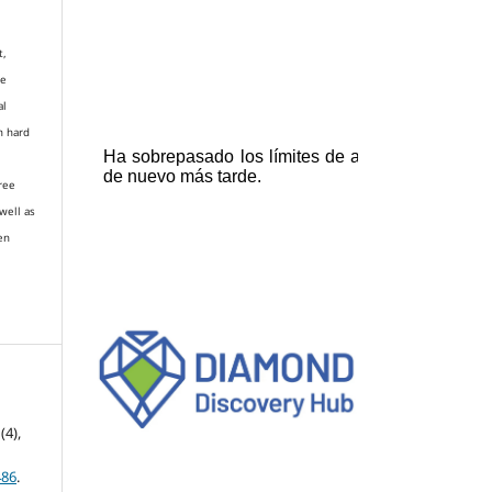
t,
re
al
n hard
gree
well as
en
 (4),
486
.