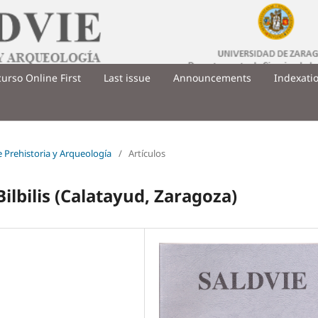
urso Online First
Last issue
Announcements
Indexati
de Prehistoria y Arqueología
/
Artículos
Bilbilis (Calatayud, Zaragoza)