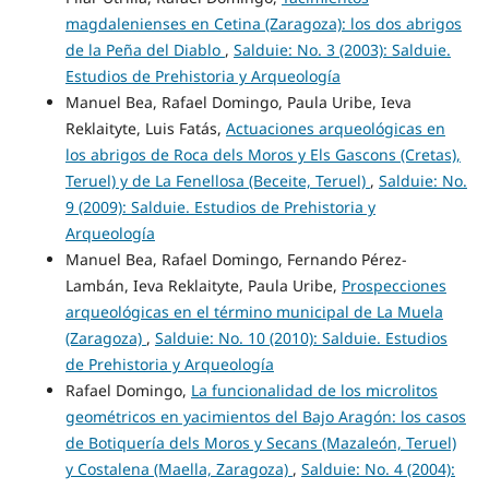
magdalenienses en Cetina (Zaragoza): los dos abrigos
de la Peña del Diablo
,
Salduie: No. 3 (2003): Salduie.
Estudios de Prehistoria y Arqueología
Manuel Bea, Rafael Domingo, Paula Uribe, Ieva
Reklaityte, Luis Fatás,
Actuaciones arqueológicas en
los abrigos de Roca dels Moros y Els Gascons (Cretas),
Teruel) y de La Fenellosa (Beceite, Teruel)
,
Salduie: No.
9 (2009): Salduie. Estudios de Prehistoria y
Arqueología
Manuel Bea, Rafael Domingo, Fernando Pérez-
Lambán, Ieva Reklaityte, Paula Uribe,
Prospecciones
arqueológicas en el término municipal de La Muela
(Zaragoza)
,
Salduie: No. 10 (2010): Salduie. Estudios
de Prehistoria y Arqueología
Rafael Domingo,
La funcionalidad de los microlitos
geométricos en yacimientos del Bajo Aragón: los casos
de Botiquería dels Moros y Secans (Mazaleón, Teruel)
y Costalena (Maella, Zaragoza)
,
Salduie: No. 4 (2004):