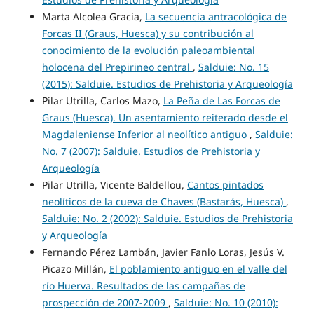
Marta Alcolea Gracia,
La secuencia antracológica de
Forcas II (Graus, Huesca) y su contribución al
conocimiento de la evolución paleoambiental
holocena del Prepirineo central
,
Salduie: No. 15
(2015): Salduie. Estudios de Prehistoria y Arqueología
Pilar Utrilla, Carlos Mazo,
La Peña de Las Forcas de
Graus (Huesca). Un asentamiento reiterado desde el
Magdaleniense Inferior al neolítico antiguo
,
Salduie:
No. 7 (2007): Salduie. Estudios de Prehistoria y
Arqueología
Pilar Utrilla, Vicente Baldellou,
Cantos pintados
neolíticos de la cueva de Chaves (Bastarás, Huesca)
,
Salduie: No. 2 (2002): Salduie. Estudios de Prehistoria
y Arqueología
Fernando Pérez Lambán, Javier Fanlo Loras, Jesús V.
Picazo Millán,
El poblamiento antiguo en el valle del
río Huerva. Resultados de las campañas de
prospección de 2007-2009
,
Salduie: No. 10 (2010):