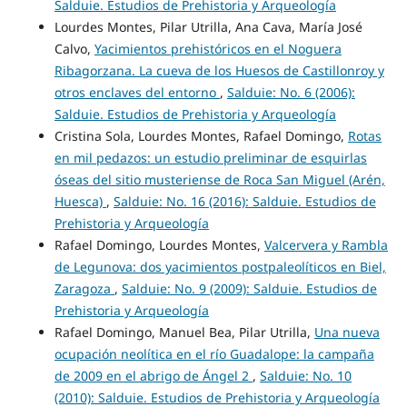
Salduie. Estudios de Prehistoria y Arqueología
Lourdes Montes, Pilar Utrilla, Ana Cava, María José
Calvo,
Yacimientos prehistóricos en el Noguera
Ribagorzana. La cueva de los Huesos de Castillonroy y
otros enclaves del entorno
,
Salduie: No. 6 (2006):
Salduie. Estudios de Prehistoria y Arqueología
Cristina Sola, Lourdes Montes, Rafael Domingo,
Rotas
en mil pedazos: un estudio preliminar de esquirlas
óseas del sitio musteriense de Roca San Miguel (Arén,
Huesca)
,
Salduie: No. 16 (2016): Salduie. Estudios de
Prehistoria y Arqueología
Rafael Domingo, Lourdes Montes,
Valcervera y Rambla
de Legunova: dos yacimientos postpaleolíticos en Biel,
Zaragoza
,
Salduie: No. 9 (2009): Salduie. Estudios de
Prehistoria y Arqueología
Rafael Domingo, Manuel Bea, Pilar Utrilla,
Una nueva
ocupación neolítica en el río Guadalope: la campaña
de 2009 en el abrigo de Ángel 2
,
Salduie: No. 10
(2010): Salduie. Estudios de Prehistoria y Arqueología