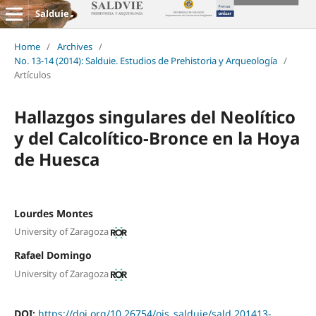
Salduie
Home
/
Archives
/
No. 13-14 (2014): Salduie. Estudios de Prehistoria y Arqueología
/
Artículos
Hallazgos singulares del Neolítico
y del Calcolítico-Bronce en la Hoya
de Huesca
Lourdes Montes
University of Zaragoza
Rafael Domingo
University of Zaragoza
DOI:
https://doi.org/10.26754/ojs_salduie/sald.201413-