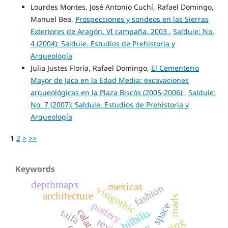
Lourdes Montes, José Antonio Cuchí, Rafael Domingo,
Manuel Bea,
Prospecciones y sondeos en las Sierras
Exteriores de Aragón. VI campaña. 2003
,
Salduie: No.
4 (2004): Salduie. Estudios de Prehistoria y
Arqueología
Julia Justes Floría, Rafael Domingo,
El Cementerio
Mayor de Jaca en la Edad Media: excavaciones
arqueológicas en la Plaza Biscós (2005-2006)
,
Salduie:
No. 7 (2007): Salduie. Estudios de Prehistoria y
Arqueología
1
2
>
>>
Keywords
depthmapx
mexicas
fashion
visigothic
architecture
roads
pottery
space
taifa
calatayud
bilbilis