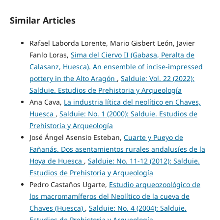
Similar Articles
Rafael Laborda Lorente, Mario Gisbert León, Javier
Fanlo Loras,
Sima del Ciervo II (Gabasa, Peralta de
Calasanz, Huesca). An ensemble of incise-impressed
pottery in the Alto Aragón
,
Salduie: Vol. 22 (2022):
Salduie. Estudios de Prehistoria y Arqueología
Ana Cava,
La industria lítica del neolítico en Chaves,
Huesca
,
Salduie: No. 1 (2000): Salduie. Estudios de
Prehistoria y Arqueología
José Ángel Asensio Esteban,
Cuarte y Pueyo de
Fañanás. Dos asentamientos rurales andalusíes de la
Hoya de Huesca
,
Salduie: No. 11-12 (2012): Salduie.
Estudios de Prehistoria y Arqueología
Pedro Castaños Ugarte,
Estudio arqueozoológico de
los macromamíferos del Neolítico de la cueva de
Chaves (Huesca)
,
Salduie: No. 4 (2004): Salduie.
Estudios de Prehistoria y Arqueología