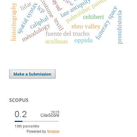
paleolithic painting
review
late antiquity
costume
lidar
spatial syntax
historiography
lcp
funerary space
protohistoria
celtiberi
caliphal
textil
métodology
ebro valley
fuente del trucho
oppida
acolhuas
Make a Submission
SCOPUS