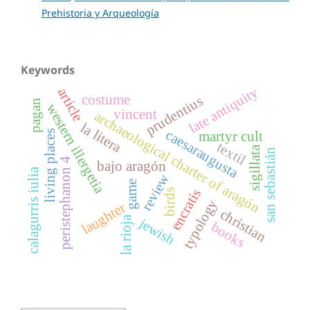
Prehistoria y Arqueología
Keywords
late antiquity
article
costume
prudentius
pagan
western illergetia
vincent
archaeological charter of aragón
la litera
caesaraugusta
living places
martyr cult
textil
sigillata
san sebastián
peristephanon 4
bajo aragón
calagurris iulia
review
game
encratis
birds
typology
laughter
christian
la rioja
jewish
books