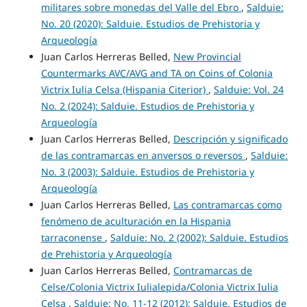
militares sobre monedas del Valle del Ebro
,
Salduie:
No. 20 (2020): Salduie. Estudios de Prehistoria y
Arqueología
Juan Carlos Herreras Belled,
New Provincial
Countermarks AVC/AVG and TA on Coins of Colonia
Victrix Iulia Celsa (Hispania Citerior)
,
Salduie: Vol. 24
No. 2 (2024): Salduie. Estudios de Prehistoria y
Arqueología
Juan Carlos Herreras Belled,
Descripción y significado
de las contramarcas en anversos o reversos
,
Salduie:
No. 3 (2003): Salduie. Estudios de Prehistoria y
Arqueología
Juan Carlos Herreras Belled,
Las contramarcas como
fenómeno de aculturación en la Hispania
tarraconense
,
Salduie: No. 2 (2002): Salduie. Estudios
de Prehistoria y Arqueología
Juan Carlos Herreras Belled,
Contramarcas de
Celse/Colonia Victrix Iulialepida/Colonia Victrix Iulia
Celsa
,
Salduie: No. 11-12 (2012): Salduie. Estudios de