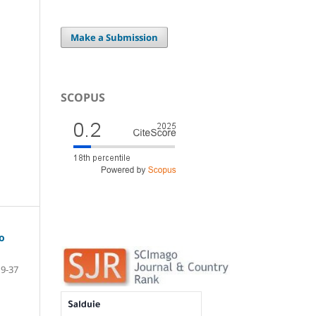
Make a Submission
SCOPUS
o
9-37