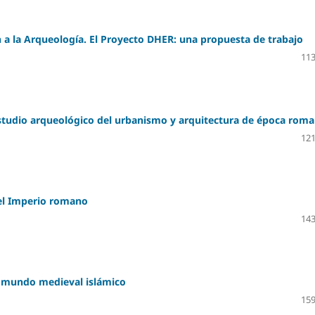
ón a la Arqueología. El Proyecto DHER: una propuesta de trabajo
113
 Estudio arqueológico del urbanismo y arquitectura de época rom
121
del Imperio romano
143
l mundo medieval islámico
159