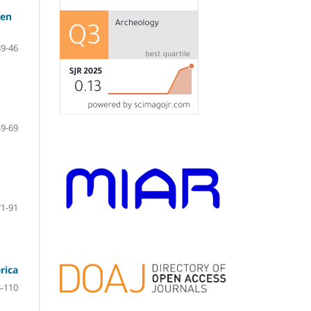
 en
39-46
49-69
71-91
rica
-110