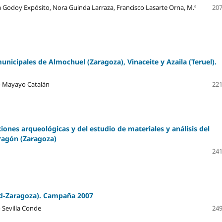
na Godoy Expósito, Nora Guinda Larraza, Francisco Lasarte Orna, M.ª
207
nicipales de Almochuel (Zaragoza), Vinaceite y Azaila (Teruel).
to Mayayo Catalán
221
ones arqueológicas y del estudio de materiales y análisis del
ragón (Zaragoza)
241
ayud-Zaragoza). Campaña 2007
 Sevilla Conde
249