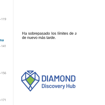
-119
ana
-141
-156
-171