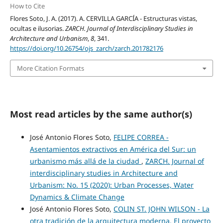
How to Cite
Flores Soto, J. A. (2017). A. CERVILLA GARCÍA - Estructuras vistas,
ocultas e ilusorias.
ZARCH. Journal of Interdisciplinary Studies in
Architecture and Urbanism
,
8
, 341.
https://doi.org/10.26754/ojs_zarch/zarch.201782176
More Citation Formats
Most read articles by the same author(s)
José Antonio Flores Soto,
FELIPE CORREA -
Asentamientos extractivos en América del Sur: un
urbanismo más allá de la ciudad
,
ZARCH. Journal of
interdisciplinary studies in Architecture and
Urbanism: No. 15 (2020): Urban Processes, Water
Dynamics & Climate Change
José Antonio Flores Soto,
COLIN ST. JOHN WILSON - La
otra tradición de la arquitectura moderna. El proyecto