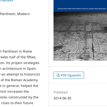
h Pantheon, Modern
ish Pantheon in Rome
es half of the fifties,
on. Its project strategies
n architecture in Spain
 an attempt to historicist
PDF (Spanish)
on of the Roman Academy
xt in general, helped the
hich increases the
Published
t works constructed by the
2014-06-30
 clues to their future