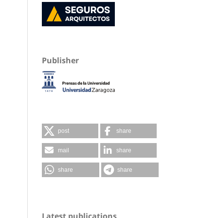
Publisher
post
share
mail
share
share
share
Latest publications