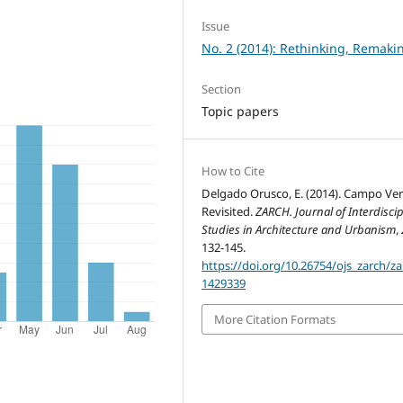
Issue
No. 2 (2014): Rethinking, Remaki
Section
Topic papers
How to Cite
Delgado Orusco, E. (2014). Campo Ve
Revisited.
ZARCH. Journal of Interdiscip
Studies in Architecture and Urbanism
,
132-145.
https://doi.org/10.26754/ojs_zarch/za
1429339
More Citation Formats