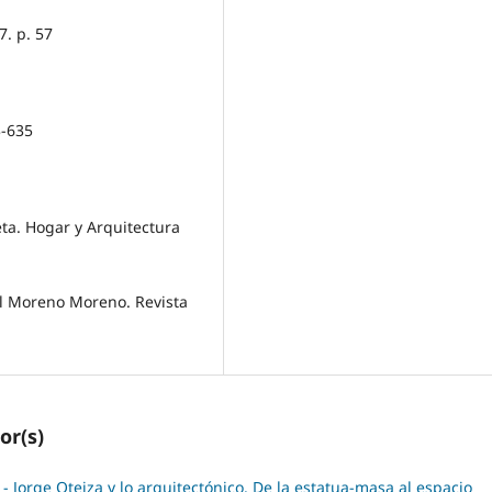
7. p. 57
3-635
eta. Hogar y Arquitectura
el Moreno Moreno. Revista
or(s)
 Jorge Oteiza y lo arquitectónico. De la estatua-masa al espacio