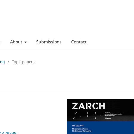
s
About
Submissions
Contact
ing
/
Topic papers
01429339