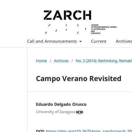
Call and Announcements
Current
Archive
Home
/
Archives
/
No. 2 (2014): Rethinking, Remak
Campo Verano Revisited
Eduardo Delgado Orusco
University of Zaragoza
DOI:
https://doi.org/10.26754/ojs_zarch/zarch.2