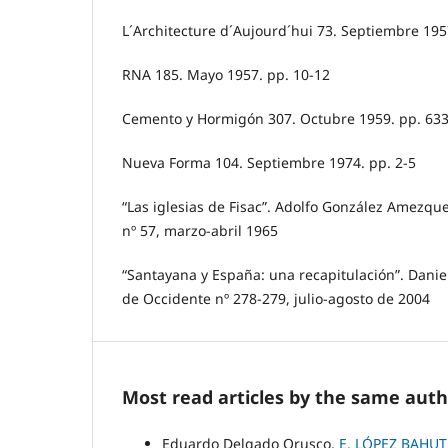
L´Architecture d´Aujourd´hui 73. Septiembre 195
RNA 185. Mayo 1957. pp. 10-12
Cemento y Hormigón 307. Octubre 1959. pp. 63
Nueva Forma 104. Septiembre 1974. pp. 2-5
“Las iglesias de Fisac”. Adolfo González Amezqu
nº 57, marzo-abril 1965
“Santayana y España: una recapitulación”. Dani
de Occidente nº 278-279, julio-agosto de 2004
Most read articles by the same auth
Eduardo Delgado Orusco,
E. LÓPEZ BAHUT -