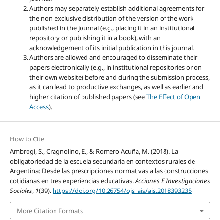
Authors may separately establish additional agreements for
the non-exclusive distribution of the version of the work
published in the journal (e.g., placing it in an institutional
repository or publishing it in a book), with an
acknowledgement of its initial publication in this journal.
Authors are allowed and encouraged to disseminate their
papers electronically (e.g., in institutional repositories or on
their own website) before and during the submission process,
as it can lead to productive exchanges, as well as earlier and
higher citation of published papers (see
The Effect of Open
Access
).
How to Cite
Ambrogi, S., Cragnolino, E., & Romero Acuña, M. (2018). La
obligatoriedad de la escuela secundaria en contextos rurales de
Argentina: Desde las prescripciones normativas a las construcciones
cotidianas en tres experiencias educativas.
Acciones E Investigaciones
Sociales
,
1
(39).
https://doi.org/10.26754/ojs_ais/ais.2018393235
More Citation Formats