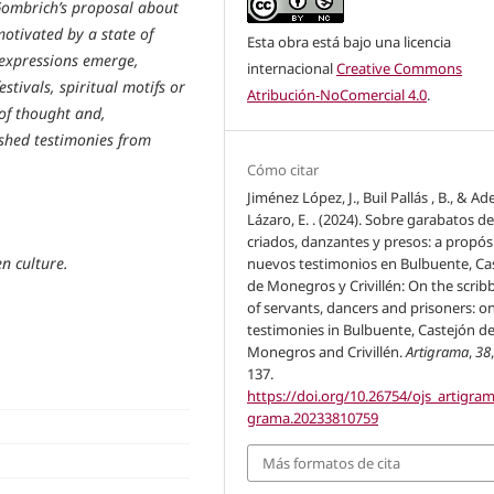
 Gombrich’s proposal about
motivated by a state of
Esta obra está bajo una licencia
 expressions emerge,
internacional
Creative Commons
stivals, spiritual motifs or
Atribución-NoComercial 4.0
.
 of thought and,
ished testimonies from
Cómo citar
Jiménez López, J., Buil Pallás , B., & Ade
Lázaro, E. . (2024). Sobre garabatos d
criados, danzantes y presos: a propós
en culture.
nuevos testimonios en Bulbuente, Ca
de Monegros y Crivillén: On the scrib
of servants, dancers and prisoners: o
testimonies in Bulbuente, Castejón d
Monegros and Crivillén.
Artigrama
,
38
137.
https://doi.org/10.26754/ojs_artigram
grama.20233810759
Más formatos de cita