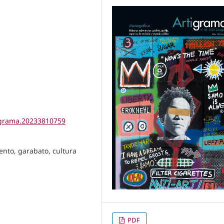
tigrama.20233810759
iento, garabato, cultura
PDF