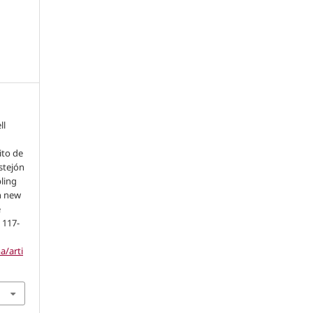
ll
e
ito de
stejón
bling
n new
e
, 117-
a/arti