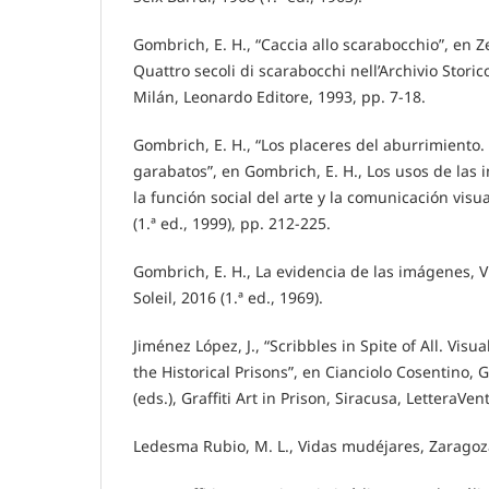
Gombrich, E. H., “Caccia allo scarabocchio”, en Ze
Quattro secoli di scarabocchi nell’Archivio Stori
Milán, Leonardo Editore, 1993, pp. 7-18.
Gombrich, E. H., “Los placeres del aburrimiento.
garabatos”, en Gombrich, E. H., Los usos de las
la función social del arte y la comunicación visu
(1.ª ed., 1999), pp. 212-225.
Gombrich, E. H., La evidencia de las imágenes, V
Soleil, 2016 (1.ª ed., 1969).
Jiménez López, J., “Scribbles in Spite of All. V
the Historical Prisons”, en Cianciolo Cosentino, G., 
(eds.), Graffiti Art in Prison, Siracusa, LetteraVe
Ledesma Rubio, M. L., Vidas mudéjares, Zaragoza