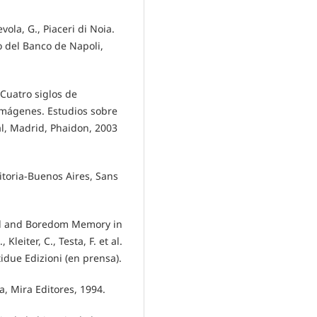
vola, G., Piaceri di Noia.
co del Banco de Napoli,
 Cuatro siglos de
 imágenes. Estudios sobre
al, Madrid, Phaidon, 2003
itoria-Buenos Aires, Sans
isual and Boredom Memory in
Kleiter, C., Testa, F. et al.
ntidue Edizioni (en prensa).
, Mira Editores, 1994.