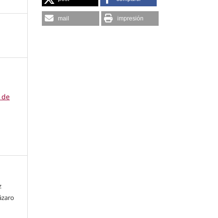
mail
impresión
s de
z
Lázaro