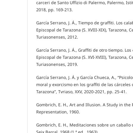
carceri de Santo Uffizio di Palermo, Palermo, Isti
2018, pp. 169-213.
García Serrano, J. Á., Tiempo de graffiti. Los cal
Episcopal de Tarazona (S. XVIII-XIX), Tarazona, C
Turiasonenses, 2012.
García Serrano, J. Á., Graffiti de otro tiempo. Los
Episcopal de Tarazona (S. XVI-XVIII), Tarazona, C
Turiasonenses, 2019.
García Serrano, J. Á. y García Chueca, A., “Psicol
moral y exorcismo en los graffiti de las cárceles
Tarazona”, Tvriaso, XXV, 2020-2021, pp. 25-41.
Gombrich, E. H., Art and Illusion. A Study in the 
Representation, 1960.
Gombrich, E. H., Meditaciones sobre un caballo 
Seix Barral, 1968 (1.ª ed., 1963).