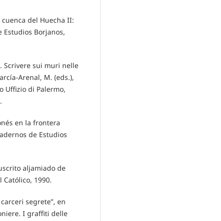
a cuenca del Huecha II:
e Estudios Borjanos,
o. Scrivere sui muri nelle
rcía-Arenal, M. (eds.),
to Uffizio di Palermo,
.
onés en la frontera
Cuadernos de Estudios
uscrito aljamiado de
 Católico, 1990.
e carceri segrete”, en
iere. I graffiti delle