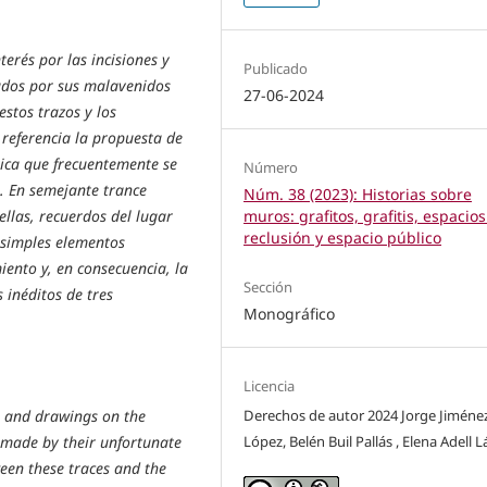
erés por las incisiones y
Publicado
zados por sus malavenidos
27-06-2024
estos trazos y los
referencia la propuesta de
ica que frecuentemente se
Número
. En semejante trance
Núm. 38 (2023): Historias sobre
ellas, recuerdos del lugar
muros: grafitos, grafitis, espacio
reclusión y espacio público
o simples elementos
iento y, en consecuencia, la
Sección
 inéditos de tres
Monográfico
Licencia
ns and drawings on the
Derechos de autor 2024 Jorge Jiméne
 made by their unfortunate
López, Belén Buil Pallás , Elena Adell 
ween these traces and the