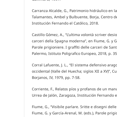
Carranza Alcalde, G., Patrimonio hidráulico en l
Talamantes, Ambel y Bulbuente, Borja, Centro d
Institución Fernando el Católico, 2018.
Castillo Gómez, A., “L’ultima volontà scriver desi
carceri della Spagna moderna”, en Fiume, G. y Ga
Parole prigioniere. I graffiti delle carceri de San
Palermo, Istituto Poligrafico Europeo, 2018, p. 35
Corral Lafuente, J. L., “El sistema defensivo arag
occidental (Valle del Huecha; siglos XII a XV)”, 
Borjanos, IV, 1979, pp. 7-58.
Corriente, F., Relatos píos y profanos de un man
Urrea de Jalón, Zaragoza, Institución Fernando el
Fiume, G., “Visibile parlare. Sritte e disegni dell
Fiume, G. y García-Arenal, M. (eds.), Parole prigion