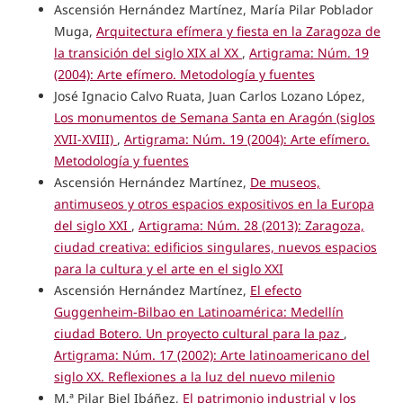
Ascensión Hernández Martínez, María Pilar Poblador
Muga,
Arquitectura efímera y fiesta en la Zaragoza de
la transición del siglo XIX al XX
,
Artigrama: Núm. 19
(2004): Arte efímero. Metodología y fuentes
José Ignacio Calvo Ruata, Juan Carlos Lozano López,
Los monumentos de Semana Santa en Aragón (siglos
XVII-XVIII)
,
Artigrama: Núm. 19 (2004): Arte efímero.
Metodología y fuentes
Ascensión Hernández Martínez,
De museos,
antimuseos y otros espacios expositivos en la Europa
del siglo XXI
,
Artigrama: Núm. 28 (2013): Zaragoza,
ciudad creativa: edificios singulares, nuevos espacios
para la cultura y el arte en el siglo XXI
Ascensión Hernández Martínez,
El efecto
Guggenheim-Bilbao en Latinoamérica: Medellín
ciudad Botero. Un proyecto cultural para la paz
,
Artigrama: Núm. 17 (2002): Arte latinoamericano del
siglo XX. Reflexiones a la luz del nuevo milenio
M.ª Pilar Biel Ibáñez,
El patrimonio industrial y los