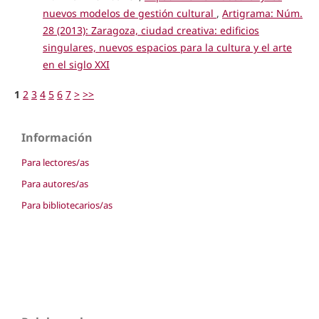
nuevos modelos de gestión cultural
,
Artigrama: Núm.
28 (2013): Zaragoza, ciudad creativa: edificios
singulares, nuevos espacios para la cultura y el arte
en el siglo XXI
1
2
3
4
5
6
7
>
>>
Información
Para lectores/as
Para autores/as
Para bibliotecarios/as