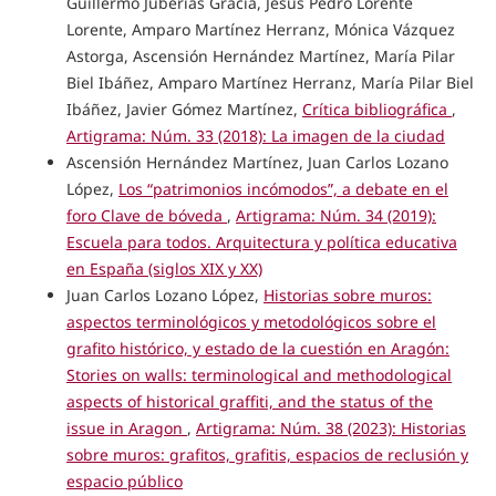
Guillermo Juberías Gracia, Jesús Pedro Lorente
Lorente, Amparo Martínez Herranz, Mónica Vázquez
Astorga, Ascensión Hernández Martínez, María Pilar
Biel Ibáñez, Amparo Martínez Herranz, María Pilar Biel
Ibáñez, Javier Gómez Martínez,
Crítica bibliográfica
,
Artigrama: Núm. 33 (2018): La imagen de la ciudad
Ascensión Hernández Martínez, Juan Carlos Lozano
López,
Los “patrimonios incómodos”, a debate en el
foro Clave de bóveda
,
Artigrama: Núm. 34 (2019):
Escuela para todos. Arquitectura y política educativa
en España (siglos XIX y XX)
Juan Carlos Lozano López,
Historias sobre muros:
aspectos terminológicos y metodológicos sobre el
grafito histórico, y estado de la cuestión en Aragón:
Stories on walls: terminological and methodological
aspects of historical graffiti, and the status of the
issue in Aragon
,
Artigrama: Núm. 38 (2023): Historias
sobre muros: grafitos, grafitis, espacios de reclusión y
espacio público