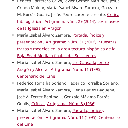
Rebeca Carretero Calvo, Javier Gómez Martínez, Jesús
Criado Mainar, María Isabel Álvaro Zamora, Gonzalo
M. Borrás Gualis, Jesús Pedro Lorente Lorente,
Crítica
bibliográfica
,
Artigrama: Núm. 29 (2014): Los museos
de la Iglesia en Aragón
María Isabel Álvaro Zamora,
Portada, índice y
presentación
,
Artigrama: Núm. 31 (2016): Muestras,
trazas y modelos en la arquitectura hispánica de la
Baja Edad Media a finales del Seiscientos
María Isabel Álvaro Zamora,
Los Causada, entre
Aragón y Alcora
,
Artigrama: Núm. 11 (1995):
Centenario del Cine
Federico Torralba Soriano, Federico Torralba Soriano,
María Isabel Álvaro Zamora, Elena Barlés Báguena,
José A. Ferrer Benimelli, Gonzalo Máximo Borrás
Gualis,
Crítica
,
Artigrama: Núm. 3 (1986)
María Isabel Álvaro Zamora,
Portada, índice y
presentación
,
Artigrama: Núm. 11 (1995): Centenario
del Cine