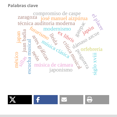
Palabras clave
compromiso de caspe
el placer
zaragoza
josé manuel aizpúrua
gatepac
técnica auditoria moderna
japón
futurismo
modernismo
juan badia
ex libris
dámaso azcue
japan
lleida
artes gráficas
música clásica
escucha musical
crítica musical
orfebrería
posguerra
neón
méxico
siglo xviii
sillas
música de cámara
japonismo