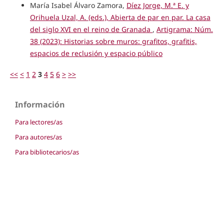
María Isabel Álvaro Zamora,
Díez Jorge, M.ª E. y
Orihuela Uzal, A. (eds.), Abierta de par en par. La casa
del siglo XVI en el reino de Granada
,
Artigrama: Núm.
38 (2023): Historias sobre muros: grafitos, grafitis,
espacios de reclusión y espacio público
<<
<
1
2
3
4
5
6
>
>>
Información
Para lectores/as
Para autores/as
Para bibliotecarios/as