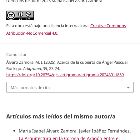
Derechos de autor 2025 María Isabel Álvaro Zamora
Esta obra está bajo una licencia internacional
Creative Commons
Atribución-NoComercial 4.0
.
Cómo citar
Álvaro Zamora, M. I. (2025). Acerca de la cubierta de Ángel Pascual
Rodrigo.
Artigrama
,
39
, 23-24.
https://doi.org/10.26754/ojs_artigrama/artigrama.20243911859
Más formatos de cita
Artículos más leídos del mismo autor/a
María Isabel Álvaro Zamora, Javier Ibáñez Fernández,
La Arquitectura en la Corona de Aragón entre el