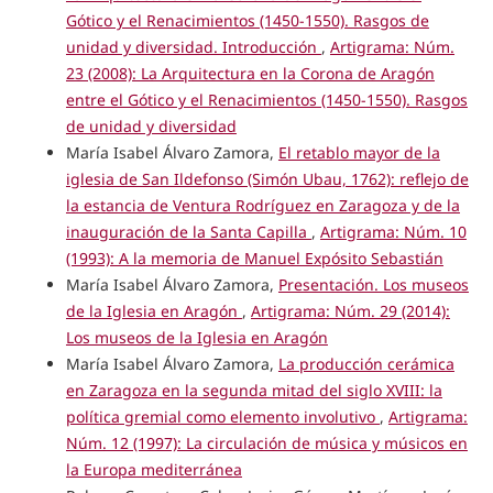
Gótico y el Renacimientos (1450-1550). Rasgos de
unidad y diversidad. Introducción
,
Artigrama: Núm.
23 (2008): La Arquitectura en la Corona de Aragón
entre el Gótico y el Renacimientos (1450-1550). Rasgos
de unidad y diversidad
María Isabel Álvaro Zamora,
El retablo mayor de la
iglesia de San Ildefonso (Simón Ubau, 1762): reflejo de
la estancia de Ventura Rodríguez en Zaragoza y de la
inauguración de la Santa Capilla
,
Artigrama: Núm. 10
(1993): A la memoria de Manuel Expósito Sebastián
María Isabel Álvaro Zamora,
Presentación. Los museos
de la Iglesia en Aragón
,
Artigrama: Núm. 29 (2014):
Los museos de la Iglesia en Aragón
María Isabel Álvaro Zamora,
La producción cerámica
en Zaragoza en la segunda mitad del siglo XVIII: la
política gremial como elemento involutivo
,
Artigrama:
Núm. 12 (1997): La circulación de música y músicos en
la Europa mediterránea