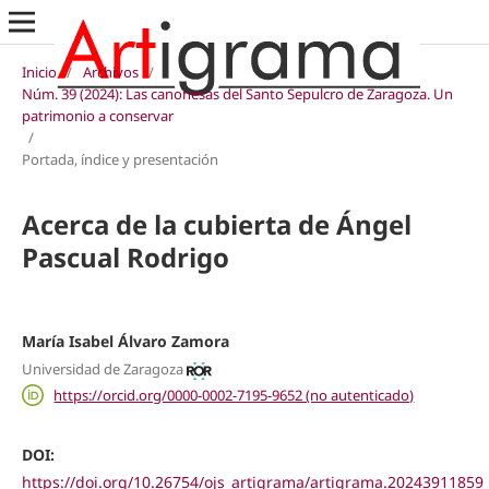
Inicio
/
Archivos
/
Núm. 39 (2024): Las canonesas del Santo Sepulcro de Zaragoza. Un
patrimonio a conservar
/
Portada, índice y presentación
Acerca de la cubierta de Ángel
Pascual Rodrigo
María Isabel Álvaro Zamora
Universidad de Zaragoza
https://orcid.org/0000-0002-7195-9652 (no autenticado)
DOI:
https://doi.org/10.26754/ojs_artigrama/artigrama.20243911859