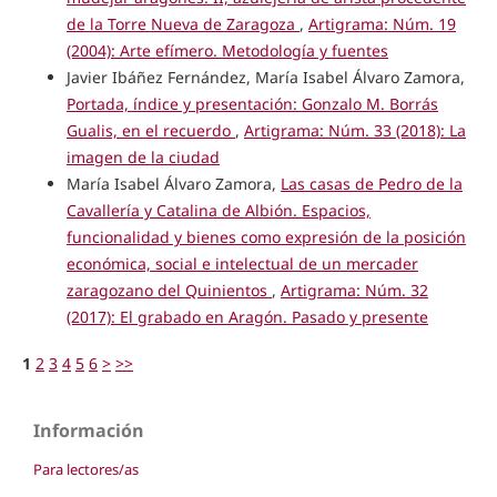
de la Torre Nueva de Zaragoza
,
Artigrama: Núm. 19
(2004): Arte efímero. Metodología y fuentes
Javier Ibáñez Fernández, María Isabel Álvaro Zamora,
Portada, índice y presentación: Gonzalo M. Borrás
Gualis, en el recuerdo
,
Artigrama: Núm. 33 (2018): La
imagen de la ciudad
María Isabel Álvaro Zamora,
Las casas de Pedro de la
Cavallería y Catalina de Albión. Espacios,
funcionalidad y bienes como expresión de la posición
económica, social e intelectual de un mercader
zaragozano del Quinientos
,
Artigrama: Núm. 32
(2017): El grabado en Aragón. Pasado y presente
1
2
3
4
5
6
>
>>
Información
Para lectores/as