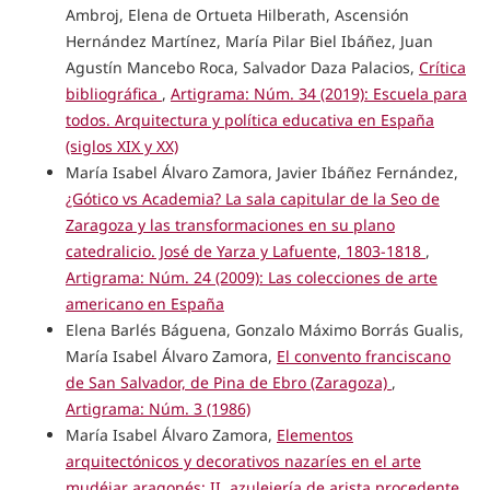
Ambroj, Elena de Ortueta Hilberath, Ascensión
Hernández Martínez, María Pilar Biel Ibáñez, Juan
Agustín Mancebo Roca, Salvador Daza Palacios,
Crítica
bibliográfica
,
Artigrama: Núm. 34 (2019): Escuela para
todos. Arquitectura y política educativa en España
(siglos XIX y XX)
María Isabel Álvaro Zamora, Javier Ibáñez Fernández,
¿Gótico vs Academia? La sala capitular de la Seo de
Zaragoza y las transformaciones en su plano
catedralicio. José de Yarza y Lafuente, 1803-1818
,
Artigrama: Núm. 24 (2009): Las colecciones de arte
americano en España
Elena Barlés Báguena, Gonzalo Máximo Borrás Gualis,
María Isabel Álvaro Zamora,
El convento franciscano
de San Salvador, de Pina de Ebro (Zaragoza)
,
Artigrama: Núm. 3 (1986)
María Isabel Álvaro Zamora,
Elementos
arquitectónicos y decorativos nazaríes en el arte
mudéjar aragonés: II, azulejería de arista procedente