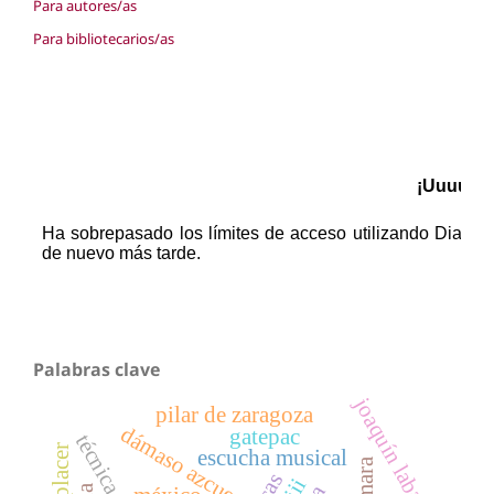
Para autores/as
Para bibliotecarios/as
Palabras clave
joaquín labayen
pilar de zaragoza
dámaso azcue
gatepac
el placer
escucha musical