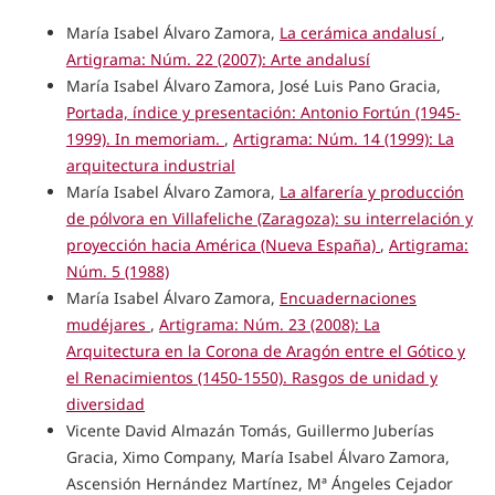
María Isabel Álvaro Zamora,
La cerámica andalusí
,
Artigrama: Núm. 22 (2007): Arte andalusí
María Isabel Álvaro Zamora, José Luis Pano Gracia,
Portada, índice y presentación: Antonio Fortún (1945-
1999). In memoriam.
,
Artigrama: Núm. 14 (1999): La
arquitectura industrial
María Isabel Álvaro Zamora,
La alfarería y producción
de pólvora en Villafeliche (Zaragoza): su interrelación y
proyección hacia América (Nueva España)
,
Artigrama:
Núm. 5 (1988)
María Isabel Álvaro Zamora,
Encuadernaciones
mudéjares
,
Artigrama: Núm. 23 (2008): La
Arquitectura en la Corona de Aragón entre el Gótico y
el Renacimientos (1450-1550). Rasgos de unidad y
diversidad
Vicente David Almazán Tomás, Guillermo Juberías
Gracia, Ximo Company, María Isabel Álvaro Zamora,
Ascensión Hernández Martínez, Mª Ángeles Cejador