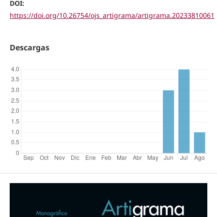
DOI:
https://doi.org/10.26754/ojs_artigrama/artigrama.20233810061
Descargas