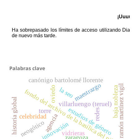
Palabras clave
canónigo bartolomé llorente
maestrazgo
ramón martínez vigil
oviedo
baja nobleza
la seo
fondo del archivo de la basílica del pilar
historia global
villarluengo (teruel)
estudios de género
redes
torre
agencia
celebridad
neogótico
innovación
vidrieras
zaragoza