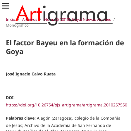
Inicio
/
Archivos
/
Núm. 25 (2010): Goya. Nuevas visiones
/
Monográfico
El factor Bayeu en la formación de
Goya
José Ignacio Calvo Ruata
DOI:
https://doi.org/10.26754/ojs_artigrama/artigrama.2010257550
Palabras clave:
Alagón (Zaragoza), colegio de la Compañía
de Jesús; Archivo de la Academia de San Fernando de