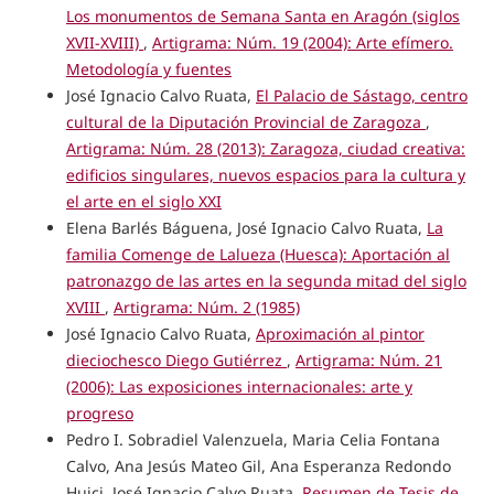
Los monumentos de Semana Santa en Aragón (siglos
XVII-XVIII)
,
Artigrama: Núm. 19 (2004): Arte efímero.
Metodología y fuentes
José Ignacio Calvo Ruata,
El Palacio de Sástago, centro
cultural de la Diputación Provincial de Zaragoza
,
Artigrama: Núm. 28 (2013): Zaragoza, ciudad creativa:
edificios singulares, nuevos espacios para la cultura y
el arte en el siglo XXI
Elena Barlés Báguena, José Ignacio Calvo Ruata,
La
familia Comenge de Lalueza (Huesca): Aportación al
patronazgo de las artes en la segunda mitad del siglo
XVIII
,
Artigrama: Núm. 2 (1985)
José Ignacio Calvo Ruata,
Aproximación al pintor
dieciochesco Diego Gutiérrez
,
Artigrama: Núm. 21
(2006): Las exposiciones internacionales: arte y
progreso
Pedro I. Sobradiel Valenzuela, Maria Celia Fontana
Calvo, Ana Jesús Mateo Gil, Ana Esperanza Redondo
Huici, José Ignacio Calvo Ruata,
Resumen de Tesis de