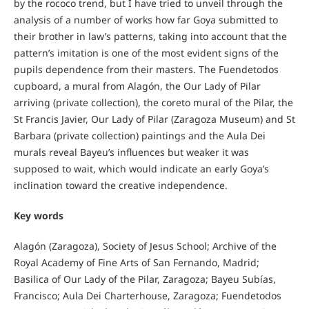
by the rococo trend, but I have tried to unveil through the
analysis of a number of works how far Goya submitted to
their brother in law’s patterns, taking into account that the
pattern’s imitation is one of the most evident signs of the
pupils dependence from their masters. The Fuendetodos
cupboard, a mural from Alagón, the Our Lady of Pilar
arriving (private collection), the coreto mural of the Pilar, the
St Francis Javier, Our Lady of Pilar (Zaragoza Museum) and St
Barbara (private collection) paintings and the Aula Dei
murals reveal Bayeu’s influences but weaker it was
supposed to wait, which would indicate an early Goya’s
inclination toward the creative independence.
Key words
Alagón (Zaragoza), Society of Jesus School; Archive of the
Royal Academy of Fine Arts of San Fernando, Madrid;
Basilica of Our Lady of the Pilar, Zaragoza; Bayeu Subías,
Francisco; Aula Dei Charterhouse, Zaragoza; Fuendetodos