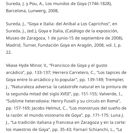
Sureda, J. y Pou, A., Los mundos de Goya (1746-1828),
Barcelona, Lunwerg, 2008,
Sureda, J., “Goya e Italia: del Aníbal a Los Caprichos”, en
Sureda, J., (ed.), Goya e Italia, (Catálogo de la exposición,
Museo de Zaragoza, 1 de junio-15 de septiembre de 2008),
Madrid, Turner, Fundación Goya en Aragón, 2008, vol. I, p.
22.
Véase Hyde Minor, V., “Francisco de Goya y el gusto
arcádico”, pp. 133-137; Herrero Carretero, C., “Los tapices de
Goya entre lo arcádico y lo popular”, pp. 139-149; Trempler,
J., “Naturaleza adversa: la catástrofe natural en la pintura de
la segunda mitad del siglo XVIII”, pp. 151-155; Valverde, I.,
“Sublime heterodoxia: Henry Fuseli y su círculo en Roma”,
pp. 157-169; Jacobs Helmut, C., “Los monstruos del sueño de
la razón: el mundo visionario de Goya”, pp. 171-175: Luna J.
J., “La tradición italiana y francesa en Zaragoza y en la corte:
los maestros de Goya”, pp. 35-43; Fornari Schianchi, L., “La