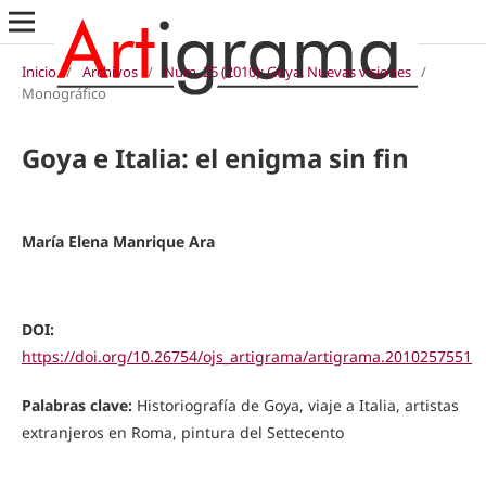
Inicio
/
Archivos
/
Núm. 25 (2010): Goya. Nuevas visiones
/
Monográfico
Goya e Italia: el enigma sin fin
María Elena Manrique Ara
DOI:
https://doi.org/10.26754/ojs_artigrama/artigrama.2010257551
Palabras clave:
Historiografía de Goya, viaje a Italia, artistas
extranjeros en Roma, pintura del Settecento