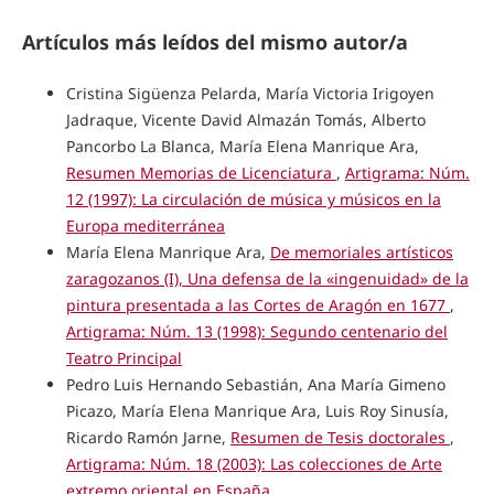
Artículos más leídos del mismo autor/a
Cristina Sigüenza Pelarda, María Victoria Irigoyen
Jadraque, Vicente David Almazán Tomás, Alberto
Pancorbo La Blanca, María Elena Manrique Ara,
Resumen Memorias de Licenciatura
,
Artigrama: Núm.
12 (1997): La circulación de música y músicos en la
Europa mediterránea
María Elena Manrique Ara,
De memoriales artísticos
zaragozanos (I), Una defensa de la «ingenuidad» de la
pintura presentada a las Cortes de Aragón en 1677
,
Artigrama: Núm. 13 (1998): Segundo centenario del
Teatro Principal
Pedro Luis Hernando Sebastián, Ana María Gimeno
Picazo, María Elena Manrique Ara, Luis Roy Sinusía,
Ricardo Ramón Jarne,
Resumen de Tesis doctorales
,
Artigrama: Núm. 18 (2003): Las colecciones de Arte
extremo oriental en España