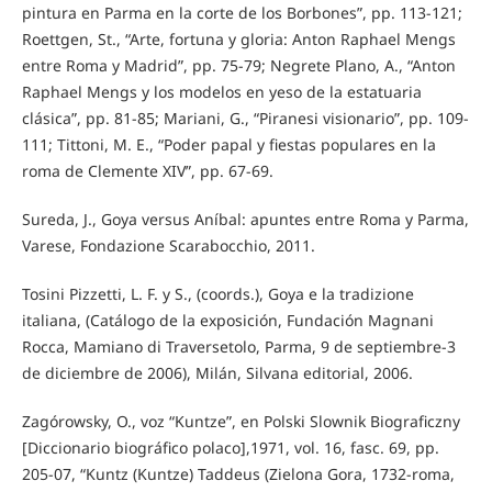
pintura en Parma en la corte de los Borbones”, pp. 113-121;
Roettgen, St., “Arte, fortuna y gloria: Anton Raphael Mengs
entre Roma y Madrid”, pp. 75-79; Negrete Plano, A., “Anton
Raphael Mengs y los modelos en yeso de la estatuaria
clásica”, pp. 81-85; Mariani, G., “Piranesi visionario”, pp. 109-
111; Tittoni, M. E., “Poder papal y fiestas populares en la
roma de Clemente XIV”, pp. 67-69.
Sureda, J., Goya versus Aníbal: apuntes entre Roma y Parma,
Varese, Fondazione Scarabocchio, 2011.
Tosini Pizzetti, L. F. y S., (coords.), Goya e la tradizione
italiana, (Catálogo de la exposición, Fundación Magnani
Rocca, Mamiano di Traversetolo, Parma, 9 de septiembre-3
de diciembre de 2006), Milán, Silvana editorial, 2006.
Zagórowsky, O., voz “Kuntze”, en Polski Slownik Biograficzny
[Diccionario biográfico polaco],1971, vol. 16, fasc. 69, pp.
205-07, “Kuntz (Kuntze) Taddeus (Zielona Gora, 1732-roma,