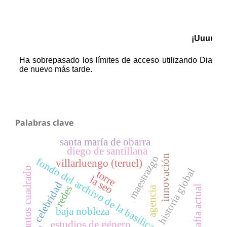
Palabras clave
santa maría de obarra
diego de santillana
innovación
maestrazgo
fondo del archivo de la basílica del pilar
villarluengo (teruel)
santos cuadrado
historia global
torre
la seo
celebridad
fotografía actual
redes
agencia
baja nobleza
estudios de género