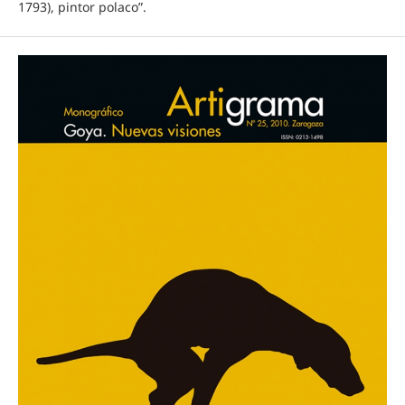
1793), pintor polaco”.