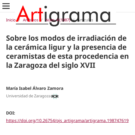
Inicio
/
Archivos
/
Núm. 4 (1987)
/
Artículos
Sobre los modos de irradiación de
la cerámica ligur y la presencia de
ceramistas de esta procedencia en
la Zaragoza del siglo XVII
María Isabel Álvaro Zamora
Universidad de Zaragoza
DOI:
https://doi.org/10.26754/ojs_artigrama/artigrama.198747619