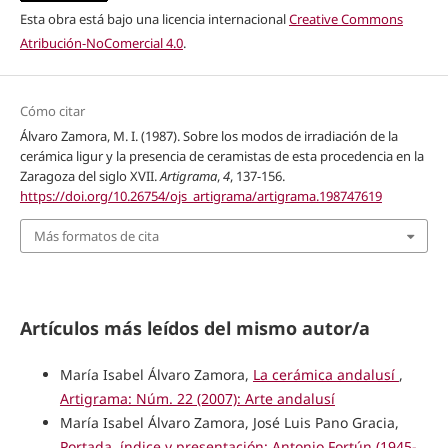
Esta obra está bajo una licencia internacional
Creative Commons
Atribución-NoComercial 4.0
.
Cómo citar
Álvaro Zamora, M. I. (1987). Sobre los modos de irradiación de la
cerámica ligur y la presencia de ceramistas de esta procedencia en la
Zaragoza del siglo XVII.
Artigrama
,
4
, 137-156.
https://doi.org/10.26754/ojs_artigrama/artigrama.198747619
Más formatos de cita
Artículos más leídos del mismo autor/a
María Isabel Álvaro Zamora,
La cerámica andalusí
,
Artigrama: Núm. 22 (2007): Arte andalusí
María Isabel Álvaro Zamora, José Luis Pano Gracia,
Portada, índice y presentación: Antonio Fortún (1945-