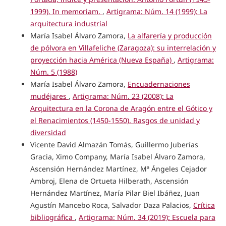
1999). In memoriam.
,
Artigrama: Núm. 14 (1999): La
arquitectura industrial
María Isabel Álvaro Zamora,
La alfarería y producción
de pólvora en Villafeliche (Zaragoza): su interrelación y
proyección hacia América (Nueva España)
,
Artigrama:
Núm. 5 (1988)
María Isabel Álvaro Zamora,
Encuadernaciones
mudéjares
,
Artigrama: Núm. 23 (2008): La
Arquitectura en la Corona de Aragón entre el Gótico y
el Renacimientos (1450-1550). Rasgos de unidad y
diversidad
Vicente David Almazán Tomás, Guillermo Juberías
Gracia, Ximo Company, María Isabel Álvaro Zamora,
Ascensión Hernández Martínez, Mª Ángeles Cejador
Ambroj, Elena de Ortueta Hilberath, Ascensión
Hernández Martínez, María Pilar Biel Ibáñez, Juan
Agustín Mancebo Roca, Salvador Daza Palacios,
Crítica
bibliográfica
,
Artigrama: Núm. 34 (2019): Escuela para