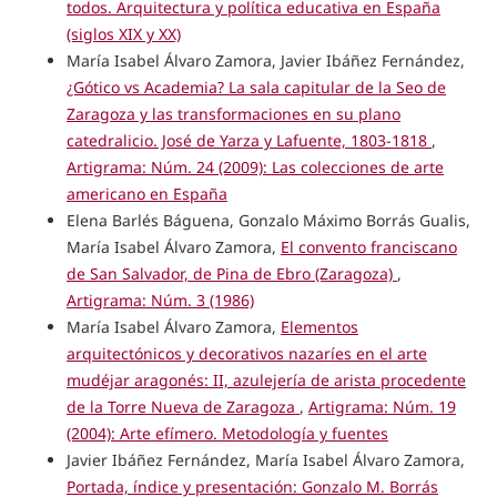
todos. Arquitectura y política educativa en España
(siglos XIX y XX)
María Isabel Álvaro Zamora, Javier Ibáñez Fernández,
¿Gótico vs Academia? La sala capitular de la Seo de
Zaragoza y las transformaciones en su plano
catedralicio. José de Yarza y Lafuente, 1803-1818
,
Artigrama: Núm. 24 (2009): Las colecciones de arte
americano en España
Elena Barlés Báguena, Gonzalo Máximo Borrás Gualis,
María Isabel Álvaro Zamora,
El convento franciscano
de San Salvador, de Pina de Ebro (Zaragoza)
,
Artigrama: Núm. 3 (1986)
María Isabel Álvaro Zamora,
Elementos
arquitectónicos y decorativos nazaríes en el arte
mudéjar aragonés: II, azulejería de arista procedente
de la Torre Nueva de Zaragoza
,
Artigrama: Núm. 19
(2004): Arte efímero. Metodología y fuentes
Javier Ibáñez Fernández, María Isabel Álvaro Zamora,
Portada, índice y presentación: Gonzalo M. Borrás