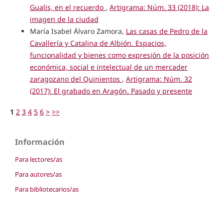
Gualis, en el recuerdo
,
Artigrama: Núm. 33 (2018): La
imagen de la ciudad
María Isabel Álvaro Zamora,
Las casas de Pedro de la
Cavallería y Catalina de Albión. Espacios,
funcionalidad y bienes como expresión de la posición
económica, social e intelectual de un mercader
zaragozano del Quinientos
,
Artigrama: Núm. 32
(2017): El grabado en Aragón. Pasado y presente
1
2
3
4
5
6
>
>>
Información
Para lectores/as
Para autores/as
Para bibliotecarios/as