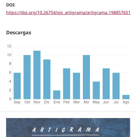
DOI:
https://doi.org/10.26754/ojs_artigrama/artigrama.198857651
Descargas