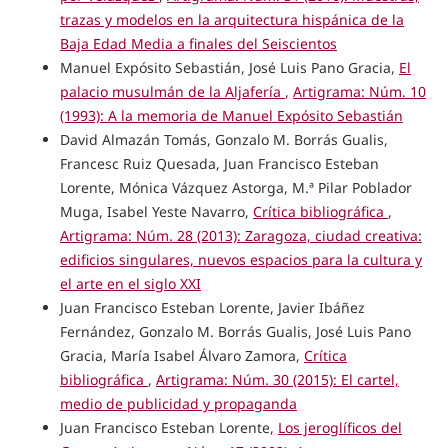
trazas y modelos en la arquitectura hispánica de la
Baja Edad Media a finales del Seiscientos
Manuel Expósito Sebastián, José Luis Pano Gracia,
El
palacio musulmán de la Aljafería
,
Artigrama: Núm. 10
(1993): A la memoria de Manuel Expósito Sebastián
David Almazán Tomás, Gonzalo M. Borrás Gualis,
Francesc Ruiz Quesada, Juan Francisco Esteban
Lorente, Mónica Vázquez Astorga, M.ª Pilar Poblador
Muga, Isabel Yeste Navarro,
Crítica bibliográfica
,
Artigrama: Núm. 28 (2013): Zaragoza, ciudad creativa:
edificios singulares, nuevos espacios para la cultura y
el arte en el siglo XXI
Juan Francisco Esteban Lorente, Javier Ibáñez
Fernández, Gonzalo M. Borrás Gualis, José Luis Pano
Gracia, María Isabel Álvaro Zamora,
Crítica
bibliográfica
,
Artigrama: Núm. 30 (2015): El cartel,
medio de publicidad y propaganda
Juan Francisco Esteban Lorente,
Los jeroglíficos del