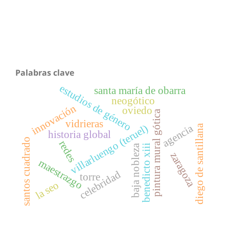
Palabras clave
estudios de género
santa maría de obarra
neogótico
innovación
oviedo
pintura mural gótica
vidrieras
villarluengo (teruel)
agencia
diego de santillana
historia global
santos cuadrado
redes
benedicto xiii
baja nobleza
zaragoza
maestrazgo
celebridad
torre
la seo