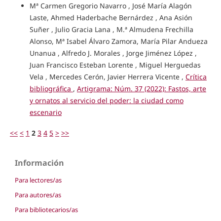
Mª Carmen Gregorio Navarro , José María Alagón
Laste, Ahmed Haderbache Bernárdez , Ana Asión
Suñer , Julio Gracia Lana , M.ª Almudena Frechilla
Alonso, Mª Isabel Álvaro Zamora, María Pilar Andueza
Unanua , Alfredo J. Morales , Jorge Jiménez López ,
Juan Francisco Esteban Lorente , Miguel Herguedas
Vela , Mercedes Cerón, Javier Herrera Vicente ,
Crítica
bibliográfica
,
Artigrama: Núm. 37 (2022): Fastos, arte
y ornatos al servicio del poder: la ciudad como
escenario
<<
<
1
2
3
4
5
>
>>
Información
Para lectores/as
Para autores/as
Para bibliotecarios/as