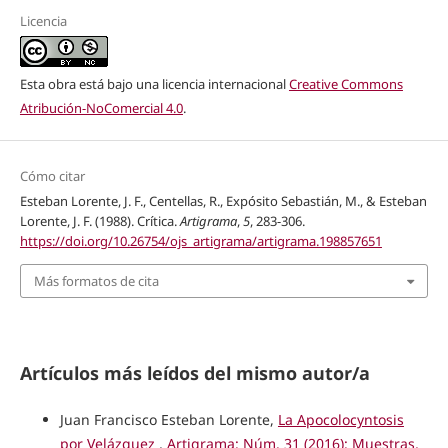
Licencia
Esta obra está bajo una licencia internacional
Creative Commons
Atribución-NoComercial 4.0
.
Cómo citar
Esteban Lorente, J. F., Centellas, R., Expósito Sebastián, M., & Esteban
Lorente, J. F. (1988). Crítica.
Artigrama
,
5
, 283-306.
https://doi.org/10.26754/ojs_artigrama/artigrama.198857651
Más formatos de cita
Artículos más leídos del mismo autor/a
Juan Francisco Esteban Lorente,
La Apocolocyntosis
por Velázquez
,
Artigrama: Núm. 31 (2016): Muestras,