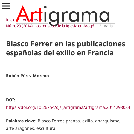
Inicio
/
Archivos
/
Núm. 29 (2014): Los museos de la Iglesia en Aragón
/
Varia
Blasco Ferrer en las publicaciones
españolas del exilio en Francia
Rubén Pérez Moreno
DOI:
https://doi.org/10.26754/ojs_artigrama/artigrama.2014298084
Palabras clave:
Blasco Ferrer, prensa, exilio, anarquismo,
arte aragonés, escultura