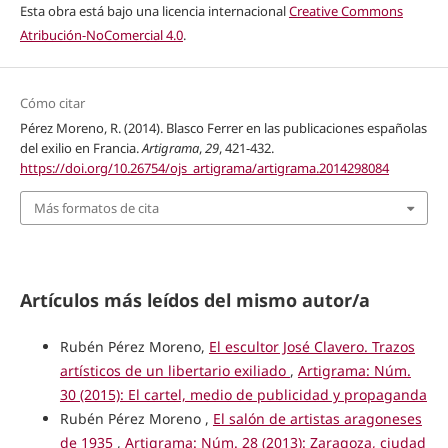
Esta obra está bajo una licencia internacional
Creative Commons
Atribución-NoComercial 4.0
.
Cómo citar
Pérez Moreno, R. (2014). Blasco Ferrer en las publicaciones españolas
del exilio en Francia.
Artigrama
,
29
, 421-432.
https://doi.org/10.26754/ojs_artigrama/artigrama.2014298084
Más formatos de cita
Artículos más leídos del mismo autor/a
Rubén Pérez Moreno,
El escultor José Clavero. Trazos
artísticos de un libertario exiliado
,
Artigrama: Núm.
30 (2015): El cartel, medio de publicidad y propaganda
Rubén Pérez Moreno ,
El salón de artistas aragoneses
de 1935
,
Artigrama: Núm. 28 (2013): Zaragoza, ciudad