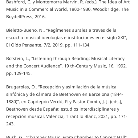
Bashford, C. y Montemorra Marvin, R. (eds.), The Idea of Art
Music in a Commercial World, 1800-1930, Woodbridge, The
BoydellPress, 2016.
Bieletto-Bueno, N., “Regímenes aurales a través de la
escucha musical ideologías e instituciones en el siglo XXI”,
El Oído Pensante, 7/2, 2019, pp. 111-134.
Botstein, L., “Listening through Reading: Musical Literacy
and the Concert Audience”, 19 th-Century Music, 16, 1992,
pp. 129-145.
Brugarolas, O., “Recepción y asimilación de la música
sinfónica y de cámara de Beethoven en Barcelona (1844-
1880)”, en Capdepón Verdú, P. y Pastor Comín, J. J. (eds.),
Beethoven desde España: estudios interdisciplinares y
recepción musical, Valencia, Tirant lo Blanc, 2021, pp. 171-
243.
Bush, G., “Chamber Music. From Chamber to Concert Hall”,