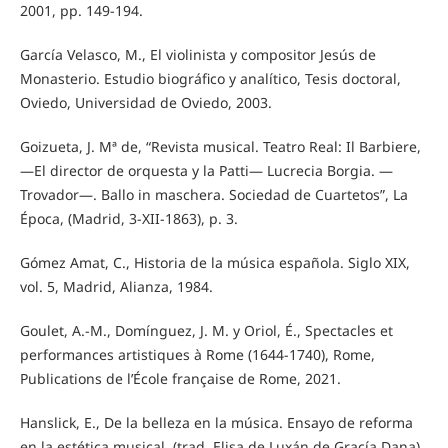
2001, pp. 149-194.
García Velasco, M., El violinista y compositor Jesús de
Monasterio. Estudio biográfico y analítico, Tesis doctoral,
Oviedo, Universidad de Oviedo, 2003.
Goizueta, J. Mª de, “Revista musical. Teatro Real: Il Barbiere,
—El director de orquesta y la Patti— Lucrecia Borgia. —
Trovador—. Ballo in maschera. Sociedad de Cuartetos”, La
Época, (Madrid, 3-XII-1863), p. 3.
Gómez Amat, C., Historia de la música española. Siglo XIX,
vol. 5, Madrid, Alianza, 1984.
Goulet, A.-M., Domínguez, J. M. y Oriol, É., Spectacles et
performances artistiques à Rome (1644-1740), Rome,
Publications de l’École française de Rome, 2021.
Hanslick, E., De la belleza en la música. Ensayo de reforma
en la estética musical, (trad. Elisa de Luxán de Gracía Dana),