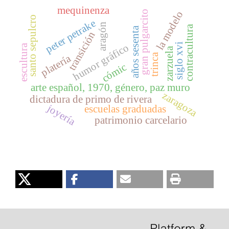
mequinenza
gran pulgarcito
la modelo
santo sepulcro
peter petrake
aragón
contracultura
años sesenta
transición
siglo xvi
humor gráfico
escultura
zarzuela
trinca
platería
cómic
arte español, 1970, género, paz muro
zaragoza
dictadura de primo de rivera
joyería
escuelas graduadas
patrimonio carcelario