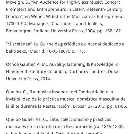
Mcveigh, S., “‘An Audience for High-Class Music’. Concert
Promoters and Entrepreneurs in Late-Nineteenth-Century
London”, en Weber, W. (ed.), The Musician as Entrepreneur,
1700-1914: Managers, Charlatans, and Idealists,
Bloomington, Indiana University Press, 2004, pp. 162-182.
“Miscelánea”, La Guirnalda,periódico quincenal dedicado al
bello sexo, (Madrid, 16-XI-1867), p. 175.
Ochoa Gautier, A. M., Aurality. Listening & Knowledge in
Nineteenth-Century Colombia, Durham y Londres, Duke
University Press, 2014.
Queipo, C., “La música insonora del Fondo Adalid o la
invisibilidad de la práctica musical doméstica masculina de
la élite durante la Restauración”, Brocar, 37, 2013, pp. 61-86.
Queipo Gutiérrez, C., Élite, coleccionismo y prácticas
musicales en La Coruña de la Restauración (ca. 1815-1848):
el fondo musical Adalid, Tesis doctoral, Logroño,