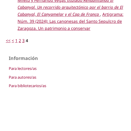
Mileto y Fernando Vegas titulado
Rehabilitando El
Cabanyal. Un recorrido arquitectónico por el barrio de El
Cabanyal, El Canyamelar y el Cap de França
,
Artigrama:
Núm. 39 (2024): Las canonesas del Santo Sepulcro de
Zaragoza. Un patrimonio a conservar
<<
<
1
2
3
4
Información
Para lectores/as
Para autores/as
Para bibliotecarios/as