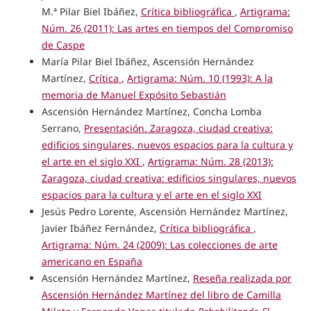
M.ª Pilar Biel Ibáñez,
Crítica bibliográfica
,
Artigrama:
Núm. 26 (2011): Las artes en tiempos del Compromiso
de Caspe
María Pilar Biel Ibáñez, Ascensión Hernández
Martínez,
Crítica
,
Artigrama: Núm. 10 (1993): A la
memoria de Manuel Expósito Sebastián
Ascensión Hernández Martínez, Concha Lomba
Serrano,
Presentación. Zaragoza, ciudad creativa:
edificios singulares, nuevos espacios para la cultura y
el arte en el siglo XXI
,
Artigrama: Núm. 28 (2013):
Zaragoza, ciudad creativa: edificios singulares, nuevos
espacios para la cultura y el arte en el siglo XXI
Jesús Pedro Lorente, Ascensión Hernández Martínez,
Javier Ibáñez Fernández,
Crítica bibliográfica
,
Artigrama: Núm. 24 (2009): Las colecciones de arte
americano en España
Ascensión Hernández Martínez,
Reseña realizada por
Ascensión Hernández Martínez del libro de Camilla