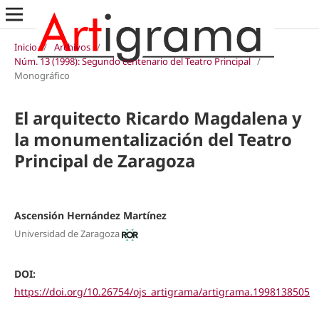
Inicio
/
Archivos
/
Núm. 13 (1998): Segundo centenario del Teatro Principal
/
Monográfico
El arquitecto Ricardo Magdalena y
la monumentalización del Teatro
Principal de Zaragoza
Ascensión Hernández Martínez
Universidad de Zaragoza
DOI:
https://doi.org/10.26754/ojs_artigrama/artigrama.1998138505