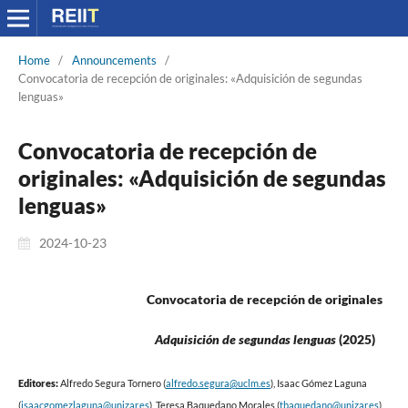
Home
/
Announcements
/
Convocatoria de recepción de originales: «Adquisición de segundas
lenguas»
Convocatoria de recepción de
originales: «Adquisición de segundas
lenguas»
2024-10-23
Convocatoria de recepción de originales
Adquisición de segundas lenguas
(2025)
Editores:
Alfredo Segura Tornero (
alfredo.segura@uclm.es
),
Isaac Gómez Laguna
(
isaacgomezlaguna@unizar.es
), Teresa Baquedano Morales (
tbaquedano@unizar.es
)