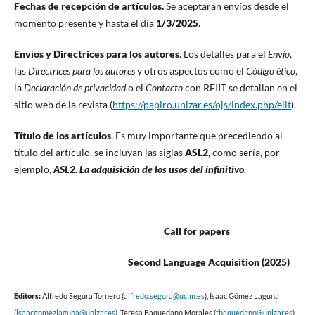
Fechas de recepción de artículos.
Se aceptarán envíos desde el
momento presente y hasta el día
1/3/2025
.
Envíos y Directrices para los autores
. Los detalles para el
Envío
,
las
Directrices para los autores
y otros aspectos como el
Código ético
,
la
Declaración de privacidad
o el
Contacto
con REIIT se detallan en el
sitio web de la revista (
https://papiro.unizar.es/ojs/index.php/eiit
).
Título de los artículos
. Es muy importante que precediendo al
título del artículo, se incluyan las siglas
ASL2
, como sería, por
ejemplo,
ASL2. La adquisición de los usos del infinitivo
.
Call for papers
Second Language Acquisition (2025)
Editors:
Alfredo Segura Tornero (
alfredo.segura@uclm.es
), Isaac Gómez Laguna
(
isaacgomezlaguna@unizar.es
), Teresa Baquedano Morales (
tbaquedano@unizar.es
)