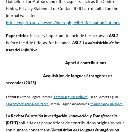
Guidelines for Authors and other aspects such as the Code of
Ethics, Privacy Statement or Contact REIIT are detailed on the
journal website:
https://papiro.unizar.es/ojs/index.php/eiit/information/authors
Paper titles
. It is very important to include the acronym
ASL2
before the title title, as, for instance,
ASL2. La adquisición de los
usos del infinitivo
.
Appel à contributions
Acquisition de langues étrangères et
secondes (2025)
Éditeurs:
Alfredo Segura Tornero (
alfredo.segura@uclm.es
), Isaac Gómez Laguna
(
isaacgomezlaguna@unizar.es
), Teresa Baquedano Morales (
tbaquedano@unizar.es
)
La
Revista Educación Investigación, Innovación y Transferencia
(REIIT)
sollicite des propositions de contributions originales pour
son numéro concernant
l'Acquisition des langues étrangères ou