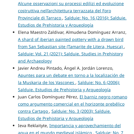
Alcune osservazioni su processi edilizi ed evoluzione
costruttiva nell’architettura terrazzata del Foro
Provinciale di Tarraco
,
Salduie: No. 16 (2016): Salduie.
Estudios de Prehistoria y Arqueología
Elena Maestro Zaldivar, Almudena Domínguez Arranz,
A shard of iberian painted pottery with a drown bird
from San Sebastian site (Tamarite de Litera, Huesca)
,
Salduie: Vol. 21 (2021): Salduie. Studies in Prehistory
and Archaeology
Javier Andreu Pintado, Ángel A. Jordán Lorenzo,
Apuntes para un debate en torno a la localización de
la Muskaria de los Vascones
,
Salduie: No. 6 (2006):
Salduie. Estudios de Prehistoria y Arqueología
Juan Carlos Domínguez Pérez,
El barniz negro romano
como argumento comercial en el horizonte prebélico
contra Cartago
,
Salduie: No. 3 (2003): Salduie.
Estudios de Prehistoria y Arqueología
Ieva Reklaityte,
Importancia y aprovechamiento del
agua en el mundo medieval islámico
,
Salduie: No. 7