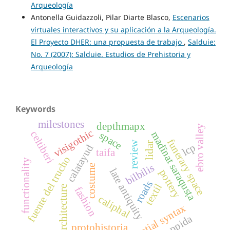
Arqueología
Antonella Guidazzoli, Pilar Diarte Blasco,
Escenarios
virtuales interactivos y su aplicación a la Arqueología.
El Proyecto DHER: una propuesta de trabajo
,
Salduie:
No. 7 (2007): Salduie. Estudios de Prehistoria y
Arqueología
Keywords
milestones
depthmapx
ebro valley
visigothic
celtiberi
madīnat saraqusṭa
space
funerary space
review
lidar
lcp
calatayud
taifa
fuente del trucho
functionality
bilbilis
costume
late antiquity
pottery
roads
textil
architecture
fashion
caliphal
spatial syntax
oppida
protohistoria