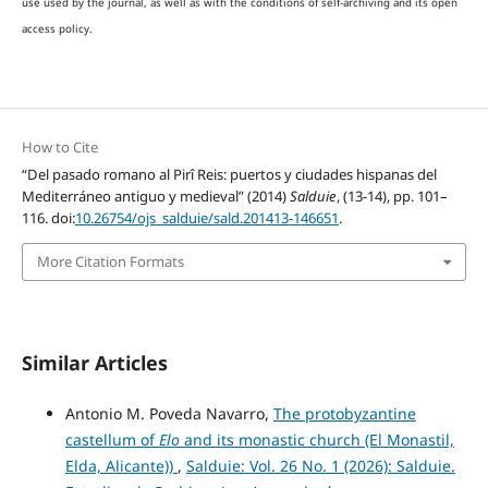
use used by the journal, as well as with the conditions of self-archiving and its open
access policy.
How to Cite
“Del pasado romano al Pirî Reis: puertos y ciudades hispanas del
Mediterráneo antiguo y medieval” (2014)
Salduie
, (13-14), pp. 101–
116. doi:
10.26754/ojs_salduie/sald.201413-146651
.
More Citation Formats
Similar Articles
Antonio M. Poveda Navarro,
The protobyzantine
castellum of
Elo
and its monastic church (El Monastil,
Elda, Alicante))
,
Salduie: Vol. 26 No. 1 (2026): Salduie.