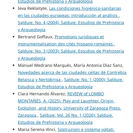
Estudios de Prehistoria y Arqueología
Ieva Reklaityte,
Las condiciones higiénico-sanitarias
en las ciudades europeas: introducción al análisis
,
Salduie: No. 4 (2004): Salduie. Estudios de Prehistoria
y Arqueología
Bertrand Goffaux,
Promotions juridiques et
monumentalisation des cités hispano-romaines
,
Salduie: No. 3 (2003): Salduie. Estudios de Prehistoria
y Arqueología
Manuel Medrano Marqués, María Antonia Díaz Sanz,
Novedades acerca de las ciudades celtas de Contrebia
Belaisca y Nertobriga
,
Salduie: No. 1 (2000): Salduie.
Estudios de Prehistoria y Arqueología
Clara Hernando Álvarez,
REVIEW of LOMBO
MONTAÑÉS, A. (2025). Play and Laughter. Origin,
Evolution, and History, University of Zaragoza Press.
Zaragoza
,
Salduie: Vol. 26 No. 1 (2026): Salduie.
Estudios de Prehistoria y Arqueología
Maria Serena Vinci,
Sostruzioni e sistema voltati.