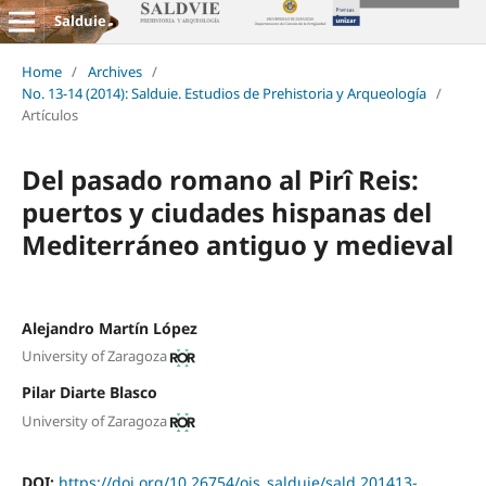
Salduie
Home
/
Archives
/
No. 13-14 (2014): Salduie. Estudios de Prehistoria y Arqueología
/
Artículos
Del pasado romano al Pirî Reis:
puertos y ciudades hispanas del
Mediterráneo antiguo y medieval
Alejandro Martín López
University of Zaragoza
Pilar Diarte Blasco
University of Zaragoza
DOI:
https://doi.org/10.26754/ojs_salduie/sald.201413-