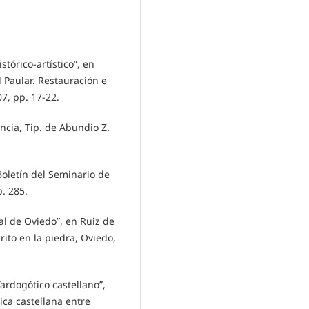
stórico-artístico”, en
 Paular. Restauración e
7, pp. 17-22.
encia, Tip. de Abundio Z.
 Boletín del Seminario de
p. 285.
al de Oviedo”, en Ruiz de
crito en la piedra, Oviedo,
ardogótico castellano”,
tica castellana entre