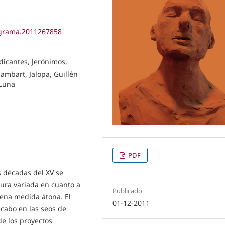
tigrama.2011267858
icantes, Jerónimos,
sambart, Jalopa, Guillén
 Luna
PDF
s décadas del XV se
tura variada en cuanto a
Publicado
uena medida átona. El
01-12-2011
 cabo en las seos de
de los proyectos