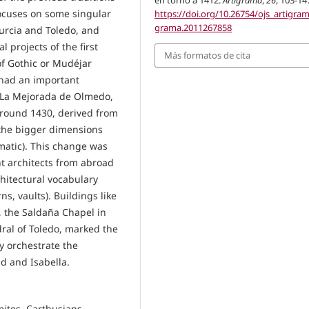
en torno a 1412.
Artigrama
,
26
, 103-14
focuses on some singular
https://doi.org/10.26754/ojs_artigram
grama.2011267858
Murcia and Toledo, and
l projects of the first
Más formatos de cita
of Gothic or Mudéjar
 had an important
, La Mejorada de Olmedo,
 around 1430, derived from
 the bigger dimensions
matic). This change was
nt architects from abroad
itectural vocabulary
s, vaults). Buildings like
, the Saldaña Chapel in
dral of Toledo, marked the
y orchestrate the
d and Isabella.
ites, Carthusians,