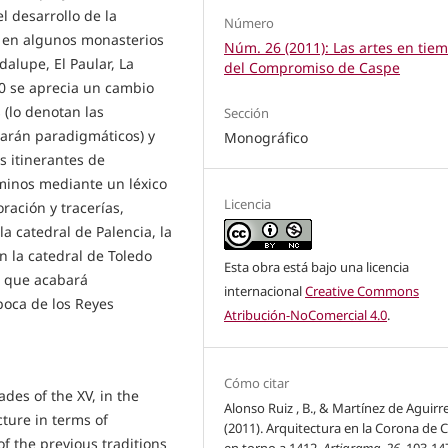
l desarrollo de la
Número
 y en algunos monasterios
Núm. 26 (2011): Las artes en tie
dalupe, El Paular, La
del Compromiso de Caspe
0 se aprecia un cambio
(lo denotan las
Sección
larán paradigmáticos) y
Monográfico
s itinerantes de
minos mediante un léxico
Licencia
oración y tracerías,
a catedral de Palencia, la
n la catedral de Toledo
Esta obra está bajo una licencia
 que acabará
internacional
Creative Commons
poca de los Reyes
Atribución-NoComercial 4.0
.
Cómo citar
ades of the XV, in the
Alonso Ruiz , B., & Martínez de Aguirre,
ture in terms of
(2011). Arquitectura en la Corona de Ca
of the previous traditions