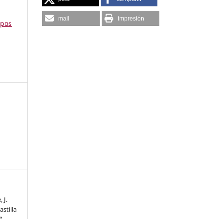
mail
impresión
mpos
 J.
stilla