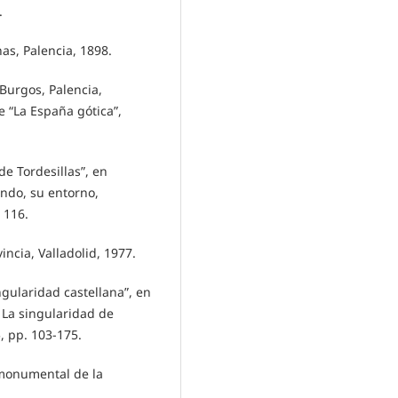
.
as, Palencia, 1898.
 Burgos, Palencia,
ie “La España gótica”,
de Tordesillas”, en
mundo, su entorno,
 116.
vincia, Valladolid, 1977.
singularidad castellana”, en
I La singularidad de
5, pp. 103-175.
o monumental de la