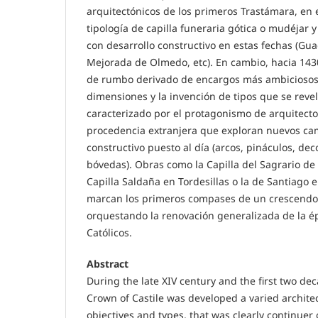
arquitectónicos de los primeros Trastámara, en e
tipología de capilla funeraria gótica o mudéjar
con desarrollo constructivo en estas fechas (Gua
Mejorada de Olmedo, etc). En cambio, hacia 143
de rumbo derivado de encargos más ambiciosos 
dimensiones y la invención de tipos que se reve
caracterizado por el protagonismo de arquitecto
procedencia extranjera que exploran nuevos ca
constructivo puesto al día (arcos, pináculos, dec
bóvedas). Obras como la Capilla del Sagrario de l
Capilla Saldaña en Tordesillas o la de Santiago e
marcan los primeros compases de un crescendo
orquestando la renovación generalizada de la é
Católicos.
Abstract
During the late XIV century and the first two dec
Crown of Castile was developed a varied architec
objectives and types, that was clearly continuer 