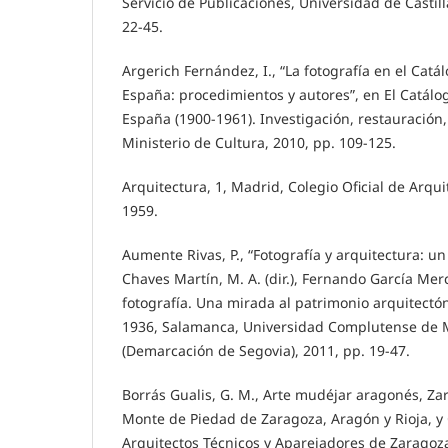
Servicio de Publicaciones, Universidad de Castil
22-45.
Argerich Fernández, I., “La fotografía en el Ca
España: procedimientos y autores”, en El Catá
España (1900-1961). Investigación, restauración,
Ministerio de Cultura, 2010, pp. 109-125.
Arquitectura, 1, Madrid, Colegio Oficial de Arqu
1959.
Aumente Rivas, P., “Fotografía y arquitectura: un
Chaves Martín, M. A. (dir.), Fernando García Mer
fotografía. Una mirada al patrimonio arquitectó
1936, Salamanca, Universidad Complutense de
(Demarcación de Segovia), 2011, pp. 19-47.
Borrás Gualis, G. M., Arte mudéjar aragonés, Za
Monte de Piedad de Zaragoza, Aragón y Rioja, y 
Arquitectos Técnicos y Aparejadores de Zaragoza