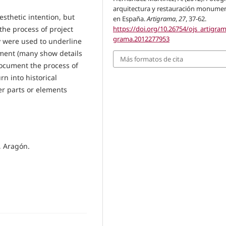
arquitectura y restauración monumen
thetic intention, but
en España.
Artigrama
,
27
, 37-62.
https://doi.org/10.26754/ojs_artigram
the process of project
grama.2012277953
y were used to underline
ment (many show details
Más formatos de cita
o document the process of
n into historical
r parts or elements
, Aragón.