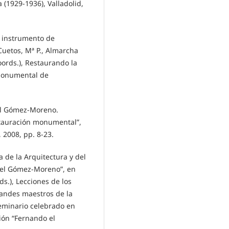
(1929-1936), Valladolid,
Un instrumento de
Cuetos, Mª P., Almarcha
oords.), Restaurando la
 monumental de
uel Gómez-Moreno.
estauración monumental”,
 2008, pp. 8-23.
a de la Arquitectura y del
uel Gómez-Moreno”, en
ds.), Lecciones de los
randes maestros de la
seminario celebrado en
ión “Fernando el