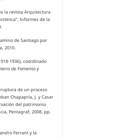
de la revista Arquitectura
ctónica”, Informes de la
8.
 camino de Santiago por
a, 2010.
(1918-1936), coordinado
terio de Fomento y
a ruptura de un proceso
teban Chapapría, J. y Casar
servación del patrimonio
cia, Pentagraf, 2008, pp.
jandro Ferrant y la