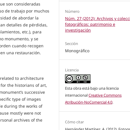
 que son consideradas
so de trabajo por muchos
Número
esidad de abordar la
Núm. 27 (2012): Archivos y colec
fotográficos: patrimonio e
n detalles de pérdidas,
investigación
lamientos, etc.), para
smo monumento, y se
Sección
 orden cuando recogen
Monográfico
en una restauración.
Licencia
related to architecture
or the historians of art,
Esta obra está bajo una licencia
o monument’s successive
internacional
Creative Commons
ecific type of images
Atribución-NoComercial 4.0
.
de during the works of
cause mostly were not
rsonal archives of the
Cómo citar
Hernández Martínez, A. (2012). Fotogr