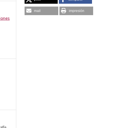
mail
impresión
ciones
afía,