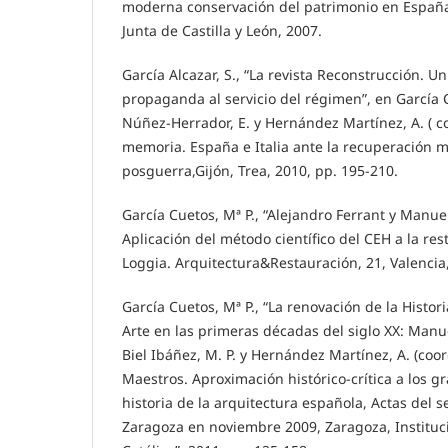
moderna conservación del patrimonio en España 
Junta de Castilla y León, 2007.
García Alcazar, S., “La revista Reconstrucción. 
propaganda al servicio del régimen”, en García 
Núñez-Herrador, E. y Hernández Martínez, A. ( c
memoria. España e Italia ante la recuperación
posguerra,Gijón, Trea, 2010, pp. 195-210.
García Cuetos, Mª P., “Alejandro Ferrant y Man
Aplicación del método científico del CEH a la r
Loggia. Arquitectura&Restauración, 21, Valencia,
García Cuetos, Mª P., “La renovación de la Histori
Arte en las primeras décadas del siglo XX: Man
Biel Ibáñez, M. P. y Hernández Martínez, A. (coor
Maestros. Aproximación histórico-crítica a los g
historia de la arquitectura española, Actas del 
Zaragoza en noviembre 2009, Zaragoza, Instituc