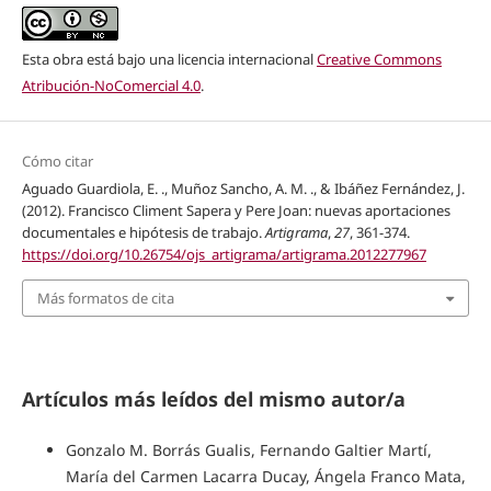
Esta obra está bajo una licencia internacional
Creative Commons
Atribución-NoComercial 4.0
.
Cómo citar
Aguado Guardiola, E. ., Muñoz Sancho, A. M. ., & Ibáñez Fernández, J.
(2012). Francisco Climent Sapera y Pere Joan: nuevas aportaciones
documentales e hipótesis de trabajo.
Artigrama
,
27
, 361-374.
https://doi.org/10.26754/ojs_artigrama/artigrama.2012277967
Más formatos de cita
Artículos más leídos del mismo autor/a
Gonzalo M. Borrás Gualis, Fernando Galtier Martí,
María del Carmen Lacarra Ducay, Ángela Franco Mata,