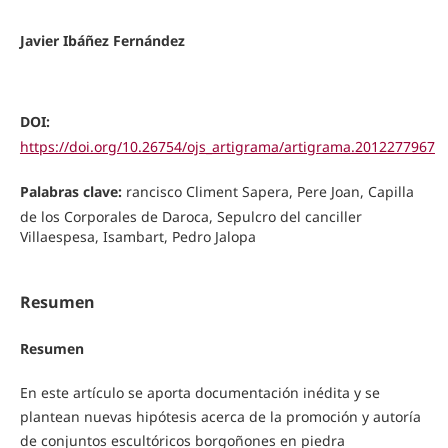
Javier Ibáñez Fernández
DOI:
https://doi.org/10.26754/ojs_artigrama/artigrama.2012277967
Palabras clave:
rancisco Climent Sapera, Pere Joan, Capilla
de los Corporales de Daroca, Sepulcro del canciller
Villaespesa, Isambart, Pedro Jalopa
Resumen
Resumen
En este artículo se aporta documentación inédita y se
plantean nuevas hipótesis acerca de la promoción y autoría
de conjuntos escultóricos borgoñones en piedra