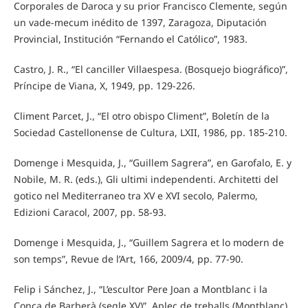
Corporales de Daroca y su prior Francisco Clemente, según
un vade-mecum inédito de 1397, Zaragoza, Diputación
Provincial, Institución “Fernando el Católico”, 1983.
Castro, J. R., “El canciller Villaespesa. (Bosquejo biográfico)”,
Príncipe de Viana, X, 1949, pp. 129-226.
Climent Parcet, J., “El otro obispo Climent”, Boletín de la
Sociedad Castellonense de Cultura, LXII, 1986, pp. 185-210.
Domenge i Mesquida, J., “Guillem Sagrera”, en Garofalo, E. y
Nobile, M. R. (eds.), Gli ultimi independenti. Architetti del
gotico nel Mediterraneo tra XV e XVI secolo, Palermo,
Edizioni Caracol, 2007, pp. 58-93.
Domenge i Mesquida, J., “Guillem Sagrera et lo modern de
son temps”, Revue de l’Art, 166, 2009/4, pp. 77-90.
Felip i Sánchez, J., “L’escultor Pere Joan a Montblanc i la
Conca de Barberà (segle XV)”, Aplec de treballs (Montblanc),