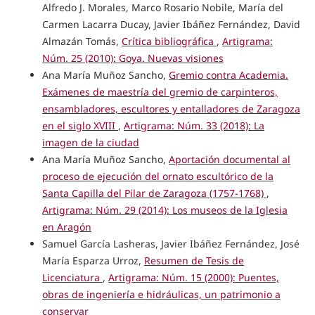
Alfredo J. Morales, Marco Rosario Nobile, María del
Carmen Lacarra Ducay, Javier Ibáñez Fernández, David
Almazán Tomás,
Crítica bibliográfica
,
Artigrama:
Núm. 25 (2010): Goya. Nuevas visiones
Ana María Muñoz Sancho,
Gremio contra Academia.
Exámenes de maestría del gremio de carpinteros,
ensambladores, escultores y entalladores de Zaragoza
en el siglo XVIII
,
Artigrama: Núm. 33 (2018): La
imagen de la ciudad
Ana María Muñoz Sancho,
Aportación documental al
proceso de ejecución del ornato escultórico de la
Santa Capilla del Pilar de Zaragoza (1757-1768)
,
Artigrama: Núm. 29 (2014): Los museos de la Iglesia
en Aragón
Samuel García Lasheras, Javier Ibáñez Fernández, José
María Esparza Urroz,
Resumen de Tesis de
Licenciatura
,
Artigrama: Núm. 15 (2000): Puentes,
obras de ingeniería e hidráulicas, un patrimonio a
conservar