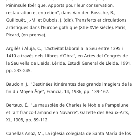
Péninsule Ibérique. Apports pour leur conservation,
restauration et entretien”, dans Van den Bossche, B.,
Guillouët, J.-M. et Dubois, J. (dir.), Transferts et circulations
artistiques dans l’Europe gothique (XIIe-XVIe siècle), Paris,
Picard, (en prensa).
Argilés i Aluja, C., “L’activitat laboral a la Seu entre 1395 i
1410 a través dels Llibres d’Obra”, en Actes del Congrés de
la Seu vella de Lleida, Lérida, Estudi General de Lleida, 1991,
pp. 233-245.
Baudoin, J., “Destinées itinérantes des grands imagiers de la
fin du Moyen Âge”, Francia, 14, 1986, pp. 139-167.
Bertaux, É., “Le mausolée de Charles le Noble a Pampelune
et l’art franco-flamand en Navarre”, Gazette des Beaux-Arts,
XL, 1908, pp. 89-112.
Canellas Anoz, M., La iglesia colegiata de Santa María de los