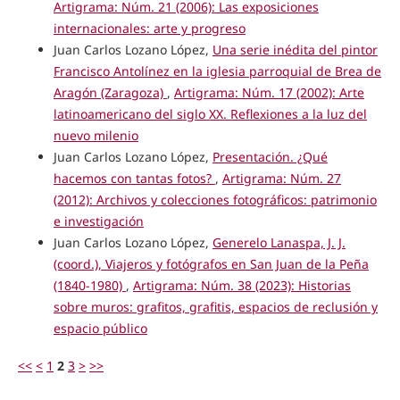
Artigrama: Núm. 21 (2006): Las exposiciones
internacionales: arte y progreso
Juan Carlos Lozano López,
Una serie inédita del pintor
Francisco Antolínez en la iglesia parroquial de Brea de
Aragón (Zaragoza)
,
Artigrama: Núm. 17 (2002): Arte
latinoamericano del siglo XX. Reflexiones a la luz del
nuevo milenio
Juan Carlos Lozano López,
Presentación. ¿Qué
hacemos con tantas fotos?
,
Artigrama: Núm. 27
(2012): Archivos y colecciones fotográficos: patrimonio
e investigación
Juan Carlos Lozano López,
Generelo Lanaspa, J. J.
(coord.), Viajeros y fotógrafos en San Juan de la Peña
(1840-1980)
,
Artigrama: Núm. 38 (2023): Historias
sobre muros: grafitos, grafitis, espacios de reclusión y
espacio público
<<
<
1
2
3
>
>>