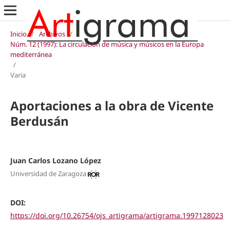
Inicio
/
Archivos
/
Núm. 12 (1997): La circulación de música y músicos en la Europa
mediterránea
/
Varia
Aportaciones a la obra de Vicente
Berdusán
Juan Carlos Lozano López
Universidad de Zaragoza
DOI:
https://doi.org/10.26754/ojs_artigrama/artigrama.1997128023