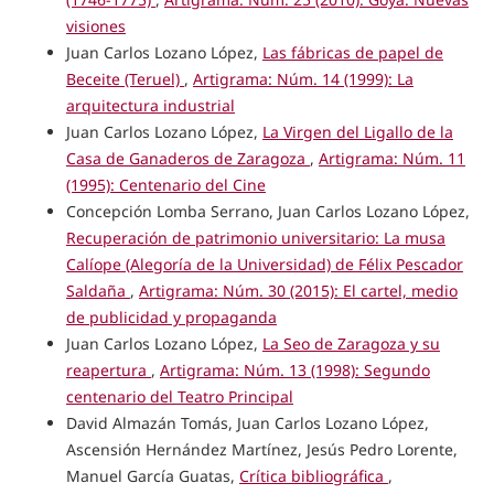
visiones
Juan Carlos Lozano López,
Las fábricas de papel de
Beceite (Teruel)
,
Artigrama: Núm. 14 (1999): La
arquitectura industrial
Juan Carlos Lozano López,
La Virgen del Ligallo de la
Casa de Ganaderos de Zaragoza
,
Artigrama: Núm. 11
(1995): Centenario del Cine
Concepción Lomba Serrano, Juan Carlos Lozano López,
Recuperación de patrimonio universitario: La musa
Calíope (Alegoría de la Universidad) de Félix Pescador
Saldaña
,
Artigrama: Núm. 30 (2015): El cartel, medio
de publicidad y propaganda
Juan Carlos Lozano López,
La Seo de Zaragoza y su
reapertura
,
Artigrama: Núm. 13 (1998): Segundo
centenario del Teatro Principal
David Almazán Tomás, Juan Carlos Lozano López,
Ascensión Hernández Martínez, Jesús Pedro Lorente,
Manuel García Guatas,
Crítica bibliográfica
,