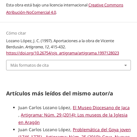
Esta obra está bajo una licencia internacional
Creative Commons
Atribución-NoComercial 4.0
.
Cómo citar
Lozano López, J. C. (1997). Aportaciones a la obra de Vicente
Berdusán.
Artigrama
,
12
, 415-432.
https://doi.org/10.26754/ojs_artigrama/artigrama.1997128023
Más formatos de cita
Artículos más leídos del mismo autor/a
Juan Carlos Lozano López,
El Museo Diocesano de Jaca
,
Artigrama: Núm. 29 (2014): Los museos de la Iglesia
en Aragón
Juan Carlos Lozano López,
Problemática del Goya joven
(1746-1775)
,
Artigrama: Núm. 25 (2010): Goya. Nuevas