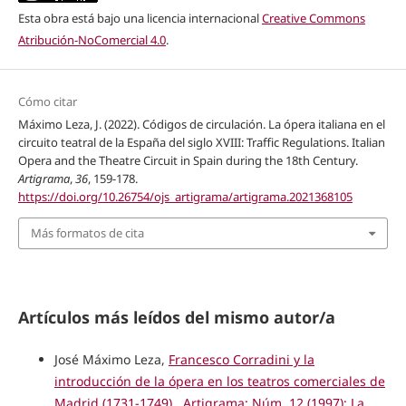
Esta obra está bajo una licencia internacional
Creative Commons
Atribución-NoComercial 4.0
.
Cómo citar
Máximo Leza, J. (2022). Códigos de circulación. La ópera italiana en el
circuito teatral de la España del siglo XVIII: Traffic Regulations. Italian
Opera and the Theatre Circuit in Spain during the 18th Century.
Artigrama
,
36
, 159-178.
https://doi.org/10.26754/ojs_artigrama/artigrama.2021368105
Más formatos de cita
Artículos más leídos del mismo autor/a
José Máximo Leza,
Francesco Corradini y la
introducción de la ópera en los teatros comerciales de
Madrid (1731-1749)
,
Artigrama: Núm. 12 (1997): La