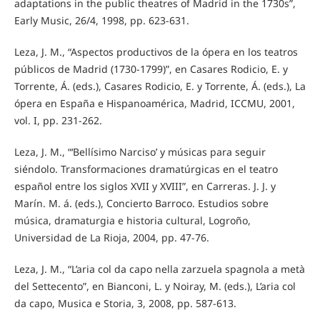
adaptations in the public theatres of Madrid in the 1730s”,
Early Music, 26/4, 1998, pp. 623-631.
Leza, J. M., “Aspectos productivos de la ópera en los teatros
públicos de Madrid (1730-1799)”, en Casares Rodicio, E. y
Torrente, Á. (eds.), Casares Rodicio, E. y Torrente, Á. (eds.), La
ópera en España e Hispanoamérica, Madrid, ICCMU, 2001,
vol. I, pp. 231-262.
Leza, J. M., “‘Bellísimo Narciso’ y músicas para seguir
siéndolo. Transformaciones dramatúrgicas en el teatro
español entre los siglos XVII y XVIII”, en Carreras. J. J. y
Marín. M. á. (eds.), Concierto Barroco. Estudios sobre
música, dramaturgia e historia cultural, Logroño,
Universidad de La Rioja, 2004, pp. 47-76.
Leza, J. M., “L’aria col da capo nella zarzuela spagnola a metà
del Settecento”, en Bianconi, L. y Noiray, M. (eds.), L’aria col
da capo, Musica e Storia, 3, 2008, pp. 587-613.