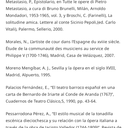
Metastasio, P., Epistolario, en Tutte le opere di Pietro
Metastasio, a cura di Bruno Brunelli, Milán, Arnoldo
Mondadori, 1953-1965, vol. 3, y Broschi, C. (Farinelli), La
solitudine amica. Lettere al conte Sicinio Pepoli,(ed. Carlo
Vitali), Palermo, Sellerio, 2000.
Morales, N., L’artiste de cour dans l’Espagne du xviiie siècle.
Étude de la communauté des musiciens au service de
Philippe V (1700-1746), Madrid, Casa de Velázquez, 2007.
Moreno Mengíbar, A. J., Sevilla y la ópera en el siglo XVIII,
Madrid, Alpuerto, 1995.
Palacios Fernández, E., “El teatro barroco español en una
carta de Bernardo de Iriarte al Conde de Aranda (1767)”,
Cuadernos de Teatro Clásico,5, 1990, pp. 43-64.
Pessarrodona Pérez, A., “El estilo musical de la tonadilla
escénica dieciochesca y su relación con la ópera italiana a
través de la obra de Jacinto Valledor (1744-1809)”, Revista de