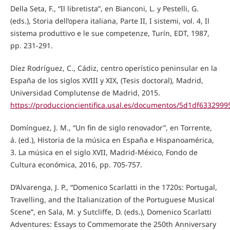
Della Seta, F., “Il libretista”, en Bianconi, L. y Pestelli, G.
(eds.), Storia dell’opera italiana, Parte II, I sistemi, vol. 4, Il
sistema produttivo e le sue competenze, Turín, EDT, 1987,
pp. 231-291.
Díez Rodríguez, C., Cádiz, centro operístico peninsular en la
España de los siglos XVIII y XIX, (Tesis doctoral), Madrid,
Universidad Complutense de Madrid, 2015.
https://produccioncientifica.usal.es/documentos/5d1df633299
Domínguez, J. M., “Un fin de siglo renovador”, en Torrente,
á. (ed.), Historia de la música en España e Hispanoamérica,
3. La música en el siglo XVII, Madrid-México, Fondo de
Cultura económica, 2016, pp. 705-757.
D’Alvarenga, J. P., “Domenico Scarlatti in the 1720s: Portugal,
Travelling, and the Italianization of the Portuguese Musical
Scene”, en Sala, M. y Sutcliffe, D. (eds.), Domenico Scarlatti
Adventures: Essays to Commemorate the 250th Anniversary