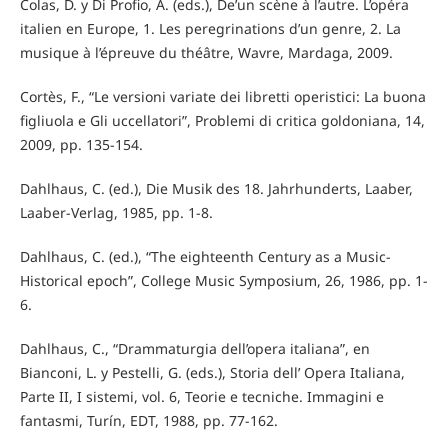
Colas, D. y Di Profio, A. (eds.), De’un scène à l’autre. L’opéra
italien en Europe, 1. Les peregrinations d’un genre, 2. La
musique à l’épreuve du théâtre, Wavre, Mardaga, 2009.
Cortès, F., “Le versioni variate dei libretti operistici: La buona
figliuola e Gli uccellatori”, Problemi di critica goldoniana, 14,
2009, pp. 135-154.
Dahlhaus, C. (ed.), Die Musik des 18. Jahrhunderts, Laaber,
Laaber-Verlag, 1985, pp. 1-8.
Dahlhaus, C. (ed.), “The eighteenth Century as a Music-
Historical epoch”, College Music Symposium, 26, 1986, pp. 1-
6.
Dahlhaus, C., “Drammaturgia dell’opera italiana”, en
Bianconi, L. y Pestelli, G. (eds.), Storia dell’ Opera Italiana,
Parte II, I sistemi, vol. 6, Teorie e tecniche. Immagini e
fantasmi, Turín, EDT, 1988, pp. 77-162.