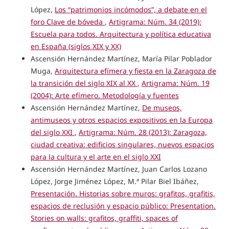
López,
Los “patrimonios incómodos”, a debate en el
foro Clave de bóveda
,
Artigrama: Núm. 34 (2019):
Escuela para todos. Arquitectura y política educativa
en España (siglos XIX y XX)
Ascensión Hernández Martínez, María Pilar Poblador
Muga,
Arquitectura efímera y fiesta en la Zaragoza de
la transición del siglo XIX al XX
,
Artigrama: Núm. 19
(2004): Arte efímero. Metodología y fuentes
Ascensión Hernández Martínez,
De museos,
antimuseos y otros espacios expositivos en la Europa
del siglo XXI
,
Artigrama: Núm. 28 (2013): Zaragoza,
ciudad creativa: edificios singulares, nuevos espacios
para la cultura y el arte en el siglo XXI
Ascensión Hernández Martínez, Juan Carlos Lozano
López, Jorge Jiménez López, M.ª Pilar Biel Ibáñez,
Presentación. Historias sobre muros: grafitos, grafitis,
espacios de reclusión y espacio público: Presentation.
Stories on walls: grafitos, graffiti, spaces of