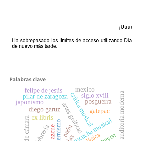
Palabras clave
mexico
felipe de jesús
técnica auditoria moderna
crítica musical
siglo xviii
pilar de zaragoza
posguerra
japonismo
artes gráficas
diego garuz
gatepac
ex libris
música de cámara
escucha musical
modernismo
orfebrería
neón
sillas