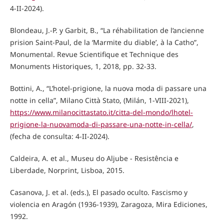
4-II-2024).
Blondeau, J.-P. y Garbit, B., “La réhabilitation de l’ancienne
prision Saint-Paul, de la ‘Marmite du diable’, à la Catho”,
Monumental. Revue Scientifique et Technique des
Monuments Historiques, 1, 2018, pp. 32-33.
Bottini, A., “L’hotel-prigione, la nuova moda di passare una
notte in cella”, Milano Città Stato, (Milán, 1-VIII-2021),
https://www.milanocittastato.it/citta-del-mondo/lhotel-
prigione-la-nuovamoda-di-passare-una-notte-in-cella/
,
(fecha de consulta: 4-II-2024).
Caldeira, A. et al., Museu do Aljube - Resistência e
Liberdade, Norprint, Lisboa, 2015.
Casanova, J. et al. (eds.), El pasado oculto. Fascismo y
violencia en Aragón (1936-1939), Zaragoza, Mira Ediciones,
1992.