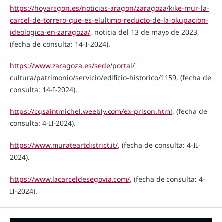
https://hoyaragon.es/noticias-aragon/zaragoza/kike-mur-la-
carcel-de-torrero-que-es-elultimo-reducto-de-la-okupacion-
ideologica-en-zaragoza/
, noticia del 13 de mayo de 2023,
(fecha de consulta: 14-I-2024).
https://www.zaragoza.es/sede/portal/
cultura/patrimonio/servicio/edificio-historico/1159, (fecha de
consulta: 14-I-2024).
https://cqsaintmichel.weebly.com/ex-prison.html
, (fecha de
consulta: 4-II-2024).
https://www.murateartdistrict.it/
, (fecha de consulta: 4-II-
2024).
https://www.lacarceldesegovia.com/
, (fecha de consulta: 4-
II-2024).