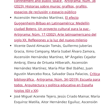
confinement and public space
,
Artigrama: Núm. 38
(2023): Historias sobre muros: grafitos, grafitis,
espacios de reclusión y espacio público
Ascensión Hernández Martínez,
El efecto
Guggenheim-Bilbao en Latinoamérica: Medellín
ciudad Botero. Un proyecto cultural para la paz
,
Artigrama: Núm. 17 (2002): Arte latinoamericano del
siglo XX. Reflexiones a la luz del nuevo milenio
Vicente David Almazán Tomás, Guillermo Juberías
Gracia, Ximo Company, María Isabel Álvaro Zamora,
Ascensión Hernández Martínez, Mª Ángeles Cejador
Ambroj, Elena de Ortueta Hilberath, Ascensión
Hernández Martínez, María Pilar Biel Ibáñez, Juan
Agustín Mancebo Roca, Salvador Daza Palacios,
Crítica
bibliográfica
,
Artigrama: Núm. 34 (2019): Escuela para
todos. Arquitectura y política educativa en España
(siglos XIX y XX)
José Miguel Acerete Tejero, Jesús Criado Mainar, María
Esquíroz Matilla, Aitor Hernández Eguíluz, Ascensión