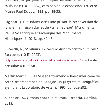
hommes”, en Jacques-Jean Esquié. Architecte de fonction
toulousain (1817-1884), catálogo de la exposición, Toulouse,
Musee Paul Dupuy, 1992, pp. 48-53.
Lagneau, J.-F., “Habiter dans une prison, la reconversión de
l’ancienne maison d’arrêt de Fontainebleau”, Monumental.
Revue Scientifique et Technique des Monuments
Historiques, 1, 2018, pp. 42-43.
Lucarelli, N., “A Vilnius l’ex carcere diventa centro culturale”,
Facebook, (10-III-2023),
https://www.facebook.com/Lukiskiukalejimas2.0/
, (fecha de
consulta: 4-II-2024).
Martín Martín, F., “El Museo Extremeño e Iberoamericano de
Arte Contemporáneo de Badajoz: un proyecto museográfico
ejemplar”, Laboratorio de Arte, 9, 1996, pp. 263-292.
Michelotti, S., Ottanta anni alle Murate, Florencia, Nardini,
2013.