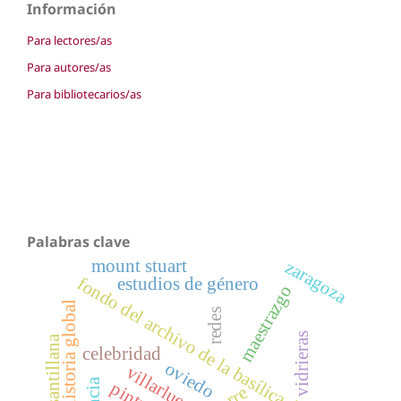
Información
Para lectores/as
Para autores/as
Para bibliotecarios/as
Palabras clave
mount stuart
zaragoza
estudios de género
fondo del archivo de la basílica del pilar
maestrazgo
historia global
redes
vidrieras
celebridad
oviedo
torre