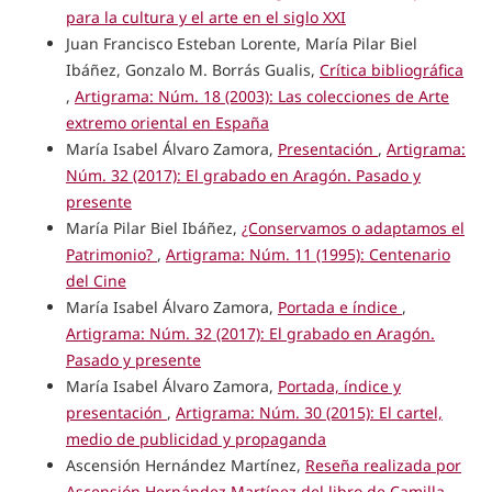
para la cultura y el arte en el siglo XXI
Juan Francisco Esteban Lorente, María Pilar Biel
Ibáñez, Gonzalo M. Borrás Gualis,
Crítica bibliográfica
,
Artigrama: Núm. 18 (2003): Las colecciones de Arte
extremo oriental en España
María Isabel Álvaro Zamora,
Presentación
,
Artigrama:
Núm. 32 (2017): El grabado en Aragón. Pasado y
presente
María Pilar Biel Ibáñez,
¿Conservamos o adaptamos el
Patrimonio?
,
Artigrama: Núm. 11 (1995): Centenario
del Cine
María Isabel Álvaro Zamora,
Portada e índice
,
Artigrama: Núm. 32 (2017): El grabado en Aragón.
Pasado y presente
María Isabel Álvaro Zamora,
Portada, índice y
presentación
,
Artigrama: Núm. 30 (2015): El cartel,
medio de publicidad y propaganda
Ascensión Hernández Martínez,
Reseña realizada por
Ascensión Hernández Martínez del libro de Camilla