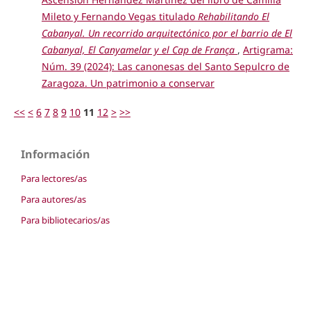
Mileto y Fernando Vegas titulado
Rehabilitando El
Cabanyal. Un recorrido arquitectónico por el barrio de El
Cabanyal, El Canyamelar y el Cap de França
,
Artigrama:
Núm. 39 (2024): Las canonesas del Santo Sepulcro de
Zaragoza. Un patrimonio a conservar
<<
<
6
7
8
9
10
11
12
>
>>
Información
Para lectores/as
Para autores/as
Para bibliotecarios/as