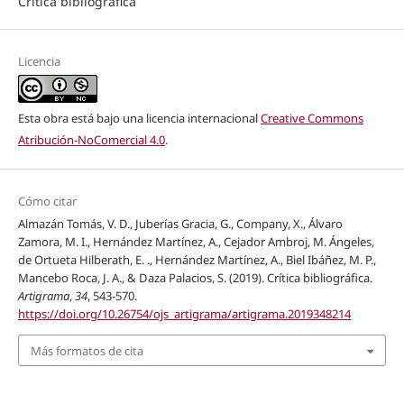
Crítica bibliográfica
Licencia
Esta obra está bajo una licencia internacional
Creative Commons
Atribución-NoComercial 4.0
.
Cómo citar
Almazán Tomás, V. D., Juberías Gracia, G., Company, X., Álvaro
Zamora, M. I., Hernández Martínez, A., Cejador Ambroj, M. Ángeles,
de Ortueta Hilberath, E. ., Hernández Martínez, A., Biel Ibáñez, M. P.,
Mancebo Roca, J. A., & Daza Palacios, S. (2019). Crítica bibliográfica.
Artigrama
,
34
, 543-570.
https://doi.org/10.26754/ojs_artigrama/artigrama.2019348214
Más formatos de cita