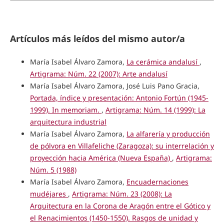
Artículos más leídos del mismo autor/a
María Isabel Álvaro Zamora,
La cerámica andalusí
,
Artigrama: Núm. 22 (2007): Arte andalusí
María Isabel Álvaro Zamora, José Luis Pano Gracia,
Portada, índice y presentación: Antonio Fortún (1945-
1999). In memoriam.
,
Artigrama: Núm. 14 (1999): La
arquitectura industrial
María Isabel Álvaro Zamora,
La alfarería y producción
de pólvora en Villafeliche (Zaragoza): su interrelación y
proyección hacia América (Nueva España)
,
Artigrama:
Núm. 5 (1988)
María Isabel Álvaro Zamora,
Encuadernaciones
mudéjares
,
Artigrama: Núm. 23 (2008): La
Arquitectura en la Corona de Aragón entre el Gótico y
el Renacimientos (1450-1550). Rasgos de unidad y