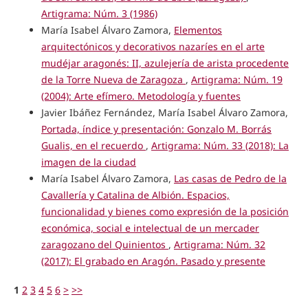
Artigrama: Núm. 3 (1986)
María Isabel Álvaro Zamora,
Elementos
arquitectónicos y decorativos nazaríes en el arte
mudéjar aragonés: II, azulejería de arista procedente
de la Torre Nueva de Zaragoza
,
Artigrama: Núm. 19
(2004): Arte efímero. Metodología y fuentes
Javier Ibáñez Fernández, María Isabel Álvaro Zamora,
Portada, índice y presentación: Gonzalo M. Borrás
Gualis, en el recuerdo
,
Artigrama: Núm. 33 (2018): La
imagen de la ciudad
María Isabel Álvaro Zamora,
Las casas de Pedro de la
Cavallería y Catalina de Albión. Espacios,
funcionalidad y bienes como expresión de la posición
económica, social e intelectual de un mercader
zaragozano del Quinientos
,
Artigrama: Núm. 32
(2017): El grabado en Aragón. Pasado y presente
1
2
3
4
5
6
>
>>