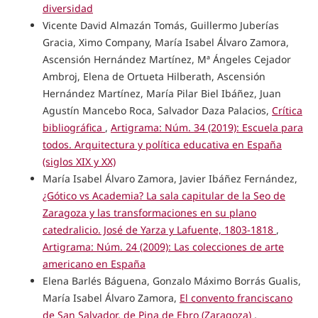
diversidad
Vicente David Almazán Tomás, Guillermo Juberías
Gracia, Ximo Company, María Isabel Álvaro Zamora,
Ascensión Hernández Martínez, Mª Ángeles Cejador
Ambroj, Elena de Ortueta Hilberath, Ascensión
Hernández Martínez, María Pilar Biel Ibáñez, Juan
Agustín Mancebo Roca, Salvador Daza Palacios,
Crítica
bibliográfica
,
Artigrama: Núm. 34 (2019): Escuela para
todos. Arquitectura y política educativa en España
(siglos XIX y XX)
María Isabel Álvaro Zamora, Javier Ibáñez Fernández,
¿Gótico vs Academia? La sala capitular de la Seo de
Zaragoza y las transformaciones en su plano
catedralicio. José de Yarza y Lafuente, 1803-1818
,
Artigrama: Núm. 24 (2009): Las colecciones de arte
americano en España
Elena Barlés Báguena, Gonzalo Máximo Borrás Gualis,
María Isabel Álvaro Zamora,
El convento franciscano
de San Salvador, de Pina de Ebro (Zaragoza)
,