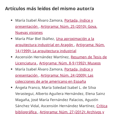
Artículos más leídos del mismo autor/a
María Isabel Álvaro Zamora,
Portada, índice y
presentación
,
Artigrama: Núm. 25 (2010): Goya.
Nuevas visiones
María Pilar Biel Ibáñez,
Una aproximación a la
arquitectura industrial en Aragón
,
Artigrama: Núm.
14 (1999): La arquitectura industrial
Ascensión Hernández Martínez,
Resumen de Tesis de
Licenciatura
,
Artigrama: Núm. 8-9 (1992): Museos
María Isabel Álvaro Zamora,
Portada, índice y
presentación
,
Artigrama: Núm. 24 (2009): Las
colecciones de arte americano en España
Ángela Franco, María Soledad Isabel L. de Silva
Verastegui, Alberto Aguilera Hernández, Elena Sainz
Magaña, José María Fernández Palacios, Agustín
Sánchez Vidal, Ascensión Hernández Martínez,
Crítica
bibliográfica
,
Artigrama: Núm. 27 (2012): Archivos y