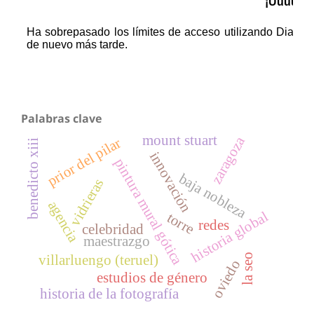
Palabras clave
mount stuart
zaragoza
prior del pilar
benedicto xiii
innovación
pintura mural gótica
baja nobleza
vidrieras
agencia
historia global
torre
redes
celebridad
maestrazgo
villarluengo (teruel)
la seo
oviedo
estudios de género
historia de la fotografía