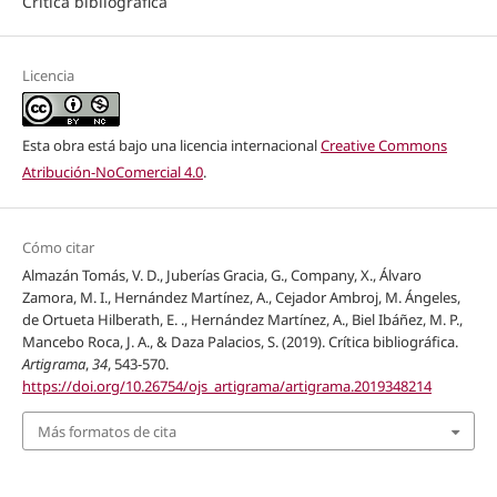
Crítica bibliográfica
Licencia
Esta obra está bajo una licencia internacional
Creative Commons
Atribución-NoComercial 4.0
.
Cómo citar
Almazán Tomás, V. D., Juberías Gracia, G., Company, X., Álvaro
Zamora, M. I., Hernández Martínez, A., Cejador Ambroj, M. Ángeles,
de Ortueta Hilberath, E. ., Hernández Martínez, A., Biel Ibáñez, M. P.,
Mancebo Roca, J. A., & Daza Palacios, S. (2019). Crítica bibliográfica.
Artigrama
,
34
, 543-570.
https://doi.org/10.26754/ojs_artigrama/artigrama.2019348214
Más formatos de cita