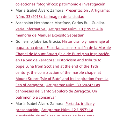
colecciones fotográficos: patrimonio e investigación
María Isabel Álvaro Zamora,
Presentación
,
Artigrama:
Núm. 33 (2018): La imagen de la ciudad
Ascensión Hernández Martínez, Carlos Buil Guallar,
Varia informativa
,
Artigrama: Núm. 10 (1993): A la
memoria de Manuel Expósito Sebastián
Guillermo Juberías Gracia,
Historicismo y homenaje al
papa Luna desde Escocia: la construcción de la Marble
Chapel de Mount Stuart (Isla de Bute) y su inspiración
en La Seo de Zaragoza: Historicism and tribute to
pope Luna from Scotland at the end of the 19th
century: the construction of the marble chapel at
Mount Stuart (Isle of Bute) and its inspiration from La
Seo of Zaragoza
,
Artigrama: Núm. 39 (2024): Las
canonesas del Santo Sepulcro de Zaragoza. Un
patrimonio a conservar
María Isabel Álvaro Zamora,
Portada, índice y
presentación
,
Artigrama: Núm. 12 (1997): La
circulación de música y músicos en la Europa