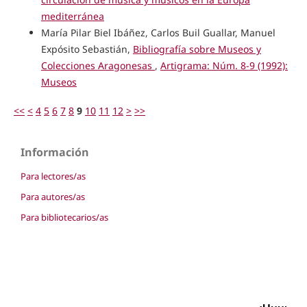
mediterránea
María Pilar Biel Ibáñez, Carlos Buil Guallar, Manuel
Expósito Sebastián,
Bibliografía sobre Museos y
Colecciones Aragonesas
,
Artigrama: Núm. 8-9 (1992):
Museos
<<
<
4
5
6
7
8
9
10
11
12
>
>>
Información
Para lectores/as
Para autores/as
Para bibliotecarios/as