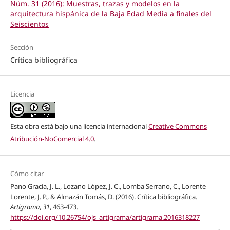
Núm. 31 (2016): Muestras, trazas y modelos en la
arquitectura hispánica de la Baja Edad Media a finales del
Seiscientos
Sección
Crítica bibliográfica
Licencia
Esta obra está bajo una licencia internacional
Creative Commons
Atribución-NoComercial 4.0
.
Cómo citar
Pano Gracia, J. L., Lozano López, J. C., Lomba Serrano, C., Lorente
Lorente, J. P., & Almazán Tomás, D. (2016). Crítica bibliográfica.
Artigrama
,
31
, 463-473.
https://doi.org/10.26754/ojs_artigrama/artigrama.2016318227