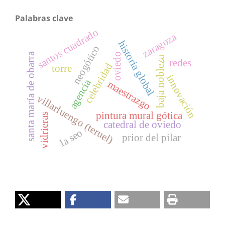
Palabras clave
santos cuadrado
zaragoza
historia global
neogótico
santa maría de obarra
oviedo
baja nobleza
redes
celebridad
torre
innovación
agencia
maestrazgo
villarluengo (teruel)
pintura mural gótica
vidrieras
catedral de oviedo
la seo
prior del pilar