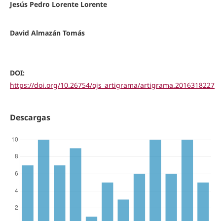
Jesús Pedro Lorente Lorente
David Almazán Tomás
DOI:
https://doi.org/10.26754/ojs_artigrama/artigrama.2016318227
Descargas