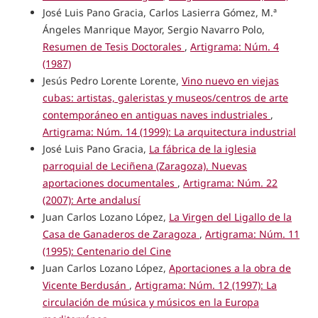
José Luis Pano Gracia, Carlos Lasierra Gómez, M.ª
Ángeles Manrique Mayor, Sergio Navarro Polo,
Resumen de Tesis Doctorales
,
Artigrama: Núm. 4
(1987)
Jesús Pedro Lorente Lorente,
Vino nuevo en viejas
cubas: artistas, galeristas y museos/centros de arte
contemporáneo en antiguas naves industriales
,
Artigrama: Núm. 14 (1999): La arquitectura industrial
José Luis Pano Gracia,
La fábrica de la iglesia
parroquial de Leciñena (Zaragoza). Nuevas
aportaciones documentales
,
Artigrama: Núm. 22
(2007): Arte andalusí
Juan Carlos Lozano López,
La Virgen del Ligallo de la
Casa de Ganaderos de Zaragoza
,
Artigrama: Núm. 11
(1995): Centenario del Cine
Juan Carlos Lozano López,
Aportaciones a la obra de
Vicente Berdusán
,
Artigrama: Núm. 12 (1997): La
circulación de música y músicos en la Europa