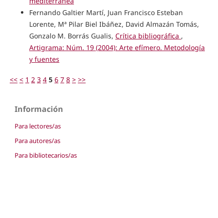
mediterránea
Fernando Galtier Martí, Juan Francisco Esteban
Lorente, Mª Pilar Biel Ibáñez, David Almazán Tomás,
Gonzalo M. Borrás Gualis,
Crítica bibliográfica
,
Artigrama: Núm. 19 (2004): Arte efímero. Metodología
y fuentes
<<
<
1
2
3
4
5
6
7
8
>
>>
Información
Para lectores/as
Para autores/as
Para bibliotecarios/as