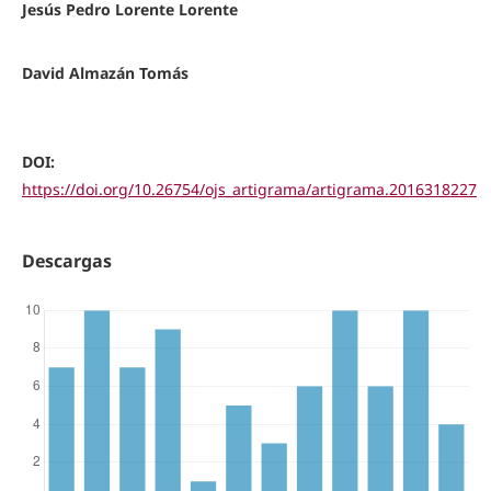
Jesús Pedro Lorente Lorente
David Almazán Tomás
DOI:
https://doi.org/10.26754/ojs_artigrama/artigrama.2016318227
Descargas