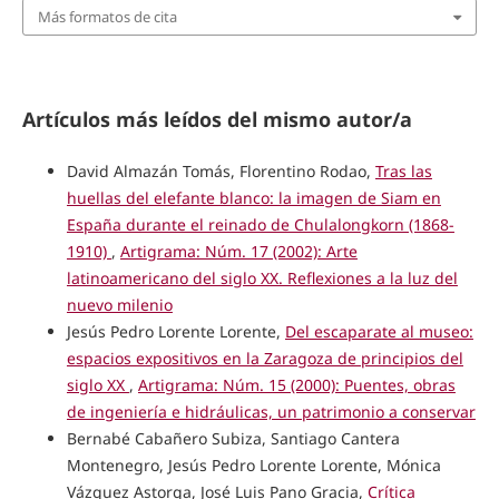
Más formatos de cita
Artículos más leídos del mismo autor/a
David Almazán Tomás, Florentino Rodao,
Tras las
huellas del elefante blanco: la imagen de Siam en
España durante el reinado de Chulalongkorn (1868-
1910)
,
Artigrama: Núm. 17 (2002): Arte
latinoamericano del siglo XX. Reflexiones a la luz del
nuevo milenio
Jesús Pedro Lorente Lorente,
Del escaparate al museo:
espacios expositivos en la Zaragoza de principios del
siglo XX
,
Artigrama: Núm. 15 (2000): Puentes, obras
de ingeniería e hidráulicas, un patrimonio a conservar
Bernabé Cabañero Subiza, Santiago Cantera
Montenegro, Jesús Pedro Lorente Lorente, Mónica
Vázquez Astorga, José Luis Pano Gracia,
Crítica