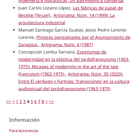
ingeniería e hidráulicas, un patrimonio a conservar
Juan Carlos Lozano López,
Las fábricas de papel de
Beceite (Teruel)
,
Artigrama: Núm. 14 (1999): La
arquitectura industrial
Manuel Santiago García Guatas, Jesús Pedro Lorente
Lorente,
Pintores pensionados por el Ayuntamiento de
Zaragoza
,
Artigrama: Núm. 4 (1987)
Concepción Lomba Serrano,
Espejismos de
modernidad en la plástica del tardofranquismo (1963-
1975): Mirages of modernity in the art of the late
Francoism (1963-1975)
,
Artigrama: Núm. 35 (2020):
Entre El verdugo y Furtivos: ‘transiciones’ en la cultura
audiovisual del tardofranquismo (1963-1975)
<<
<
1
2
3
4
5
6
7
8
>
>>
Información
Para lectores/as