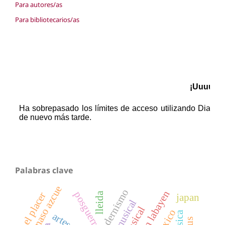
Para autores/as
Para bibliotecarios/as
Palabras clave
dámaso azcue
modernismo
joaquín labayen
posguerra
lleida
el placer
japan
mexico