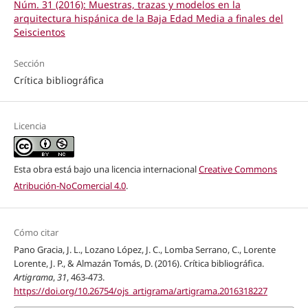
Núm. 31 (2016): Muestras, trazas y modelos en la
arquitectura hispánica de la Baja Edad Media a finales del
Seiscientos
Sección
Crítica bibliográfica
Licencia
Esta obra está bajo una licencia internacional
Creative Commons
Atribución-NoComercial 4.0
.
Cómo citar
Pano Gracia, J. L., Lozano López, J. C., Lomba Serrano, C., Lorente
Lorente, J. P., & Almazán Tomás, D. (2016). Crítica bibliográfica.
Artigrama
,
31
, 463-473.
https://doi.org/10.26754/ojs_artigrama/artigrama.2016318227