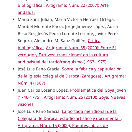
bibliográfica
,
Artigrama: Núm. 22 (2007): Arte
andalusí
María Sanz Julián, María Victoria Herráez Ortega,
Maribel Morente Parra, Jorge Jiménez López, Adrià
Besó Ros, Jesús Pedro Lorente Lorente, Javier Pérez
Segura, Alejandro M. Sanz Guillén,
Crítica
bibliográfica
,
Artigrama: Núm. 35 (2020): Entre El
verdugo y Furtivos: ‘transiciones’ en la cultura
audiovisual del tardofranquismo (1963-1975)
José Luis Pano Gracia,
Sobre la fábrica y capitulación
de la iglesia colegial de Daroca (Zaragoza)
,
Artigrama:
Núm. 4 (1987)
Juan Carlos Lozano López,
Problemática del Goya joven
(1746-1775)
,
Artigrama: Núm. 25 (2010): Goya. Nuevas
visiones
José Luis Pano Gracia,
La portada meridional de la
Colegiata de Daroca: estudio artístico y documental
,
Artigrama: Núm. 15 (2000): Puentes, obras de