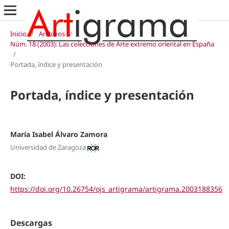
Inicio
/
Archivos
/
Núm. 18 (2003): Las colecciones de Arte extremo oriental en España
/
Portada, índice y presentación
Portada, índice y presentación
María Isabel Álvaro Zamora
Universidad de Zaragoza
DOI:
https://doi.org/10.26754/ojs_artigrama/artigrama.2003188356
Descargas