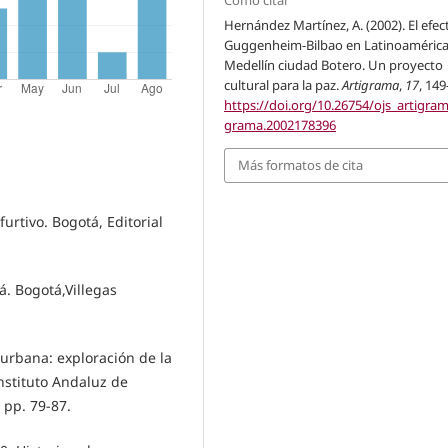
Cómo citar
Hernández Martínez, A. (2002). El efec
Guggenheim-Bilbao en Latinoamérica
Medellín ciudad Botero. Un proyecto
cultural para la paz.
Artigrama
,
17
, 149
https://doi.org/10.26754/ojs_artigram
grama.2002178396
Más formatos de cita
rtivo. Bogotá, Editorial
 Bogotá,Villegas
 urbana: exploración de la
Instituto Andaluz de
 pp. 79-87.