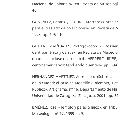
Nacional de Colombia», en Revista de Museología
40.
GONZÁLEZ, Beatriz y SEGURA, Martha: «Obras en 
para el traslado de colecciones», en Revista de 
1998, pp. 105-110.
GUTIÉRREZ VIÑUALES, Rodrigo (coord.): «Dossie
Centroamérica y Caribe», en Revista de Museolog
donde se incluye el artículo de HERRERO URIBE,
centroamericanos: tendiendo puentes», pp. 63-6
HERNÁNDEZ MARTÍNEZ, Ascensión: «Sobre la con
de la ciudad: el caso de Medellín (Colombia). Pat
Público», Artigrama, nº 16, Departamento de Hist
Universidad de Zaragoza, Zaragoza, 2001, pp. 5
JIMÉNEZ, José: «Templo y palacio laico», en Trib
Museología, nº 17, 1999, p. 9.