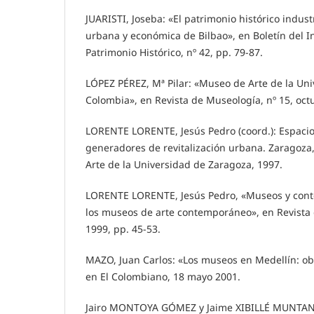
JUARISTI, Joseba: «El patrimonio histórico industri
urbana y económica de Bilbao», en Boletín del I
Patrimonio Histórico, nº 42, pp. 79-87.
LÓPEZ PÉREZ, Mª Pilar: «Museo de Arte de la Un
Colombia», en Revista de Museología, nº 15, oct
LORENTE LORENTE, Jesús Pedro (coord.): Espaci
generadores de revitalización urbana. Zaragoza,
Arte de la Universidad de Zaragoza, 1997.
LORENTE LORENTE, Jesús Pedro, «Museos y conte
los museos de arte contemporáneo», en Revista 
1999, pp. 45-53.
MAZO, Juan Carlos: «Los museos en Medellín: obr
en El Colombiano, 18 mayo 2001.
Jairo MONTOYA GÓMEZ y Jaime XIBILLÉ MUNTANE