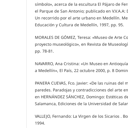
símbolo», acerca de la escultura El Pájaro de Fe
el Parque de San Antonio; publicado en V.V.A.A: De
Un recorrido por el arte urbano en Medellín. Med
Educación y Cultura de Medellín, 1997, pp. 95.
MORALES DE GÓMEZ, Teresa: «Museo de Arte Colo
proyecto museológico», en Revista de Museología
pp. 78-81.
NAVARRO, Ana Cristina: «Un Museo en Antioquía.
a Medellín», El País, 22 octubre 2000, p. 8 Domi
PANERA CUEVAS, Fco. Javier: «De las ruinas del 
paredes. Paradojas y contradicciones del arte en
en HERNÁNDEZ SÁNCHEZ, Domingo: Estéticas de
Salamanca, Ediciones de la Universidad de Sala
VALLEJO, Fernando: La Virgen de los Sicarios . Bo
1994.