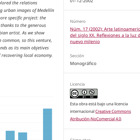
01-12-2002
lored the relations
ing urban images of Medellín
re specific project: the
Número
 thanks to the generous
Núm. 17 (2002): Arte latinoameri
ian artist. As we show
del siglo XX. Reflexiones a la luz 
in common, so this venture,
nuevo milenio
ds as its main objetives
d recovering local economy.
Sección
Monográfico
Licencia
Esta obra está bajo una licencia
internacional
Creative Commons
Atribución-NoComercial 4.0
.