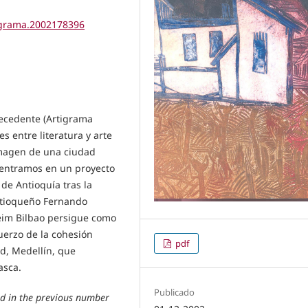
tigrama.2002178396
recedente (Artigrama
s entre literatura y arte
 imagen de una ciudad
centramos en un proyecto
de Antioquía tras la
antioqueño Fernando
eim Bilbao persigue como
fuerzo de la cohesión
pdf
d, Medellín, que
asca.
Publicado
hed in the previous number