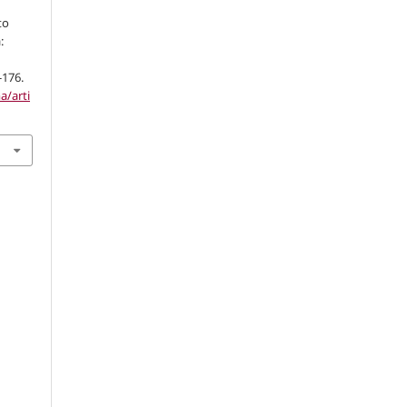
to
:
-176.
a/arti