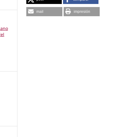
mail
impresión
cano
del