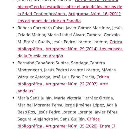
history” en los estudios sobre el arte de los inicios de
la Edad Contemporánea
,
Artigrama: Núm. 16 (2001):
Los orígenes del cine en España
Rebeca Carretero Calvo, Javier Gómez Martínez, Jesús
Criado Mainar, María Isabel Álvaro Zamora, Gonzalo
M. Borrás Gualis, Jesús Pedro Lorente Lorente,
Crítica
bibliográfica
,
Artigrama: Núm. 29 (2014): Los museos
de la Iglesia en Aragón
Bernabé Cabañero Subiza, Santiago Cantera
Montenegro, Jesús Pedro Lorente Lorente, Mónica
Vázquez Astorga, José Luis Pano Gracia,
Crítica
bibliográfica
,
Artigrama: Núm. 22 (2007): Arte
andalusí
María Sanz Julián, María Victoria Herráez Ortega,
Maribel Morente Parra, Jorge Jiménez López, Adrià
Besó Ros, Jesús Pedro Lorente Lorente, Javier Pérez
Segura, Alejandro M. Sanz Guillén,
Crítica
bibliográfica
,
Artigrama: Núm. 35 (2020): Entre El