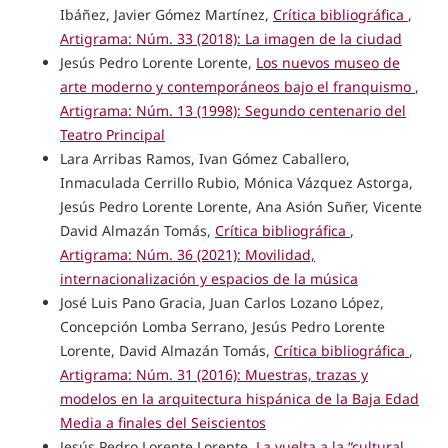
Ibáñez, Javier Gómez Martínez,
Crítica bibliográfica
,
Artigrama: Núm. 33 (2018): La imagen de la ciudad
Jesús Pedro Lorente Lorente,
Los nuevos museo de
arte moderno y contemporáneos bajo el franquismo
,
Artigrama: Núm. 13 (1998): Segundo centenario del
Teatro Principal
Lara Arribas Ramos, Ivan Gómez Caballero,
Inmaculada Cerrillo Rubio, Mónica Vázquez Astorga,
Jesús Pedro Lorente Lorente, Ana Asión Suñer, Vicente
David Almazán Tomás,
Crítica bibliográfica
,
Artigrama: Núm. 36 (2021): Movilidad,
internacionalización y espacios de la música
José Luis Pano Gracia, Juan Carlos Lozano López,
Concepción Lomba Serrano, Jesús Pedro Lorente
Lorente, David Almazán Tomás,
Crítica bibliográfica
,
Artigrama: Núm. 31 (2016): Muestras, trazas y
modelos en la arquitectura hispánica de la Baja Edad
Media a finales del Seiscientos
Jesús Pedro Lorente Lorente,
La vuelta a la “cultural