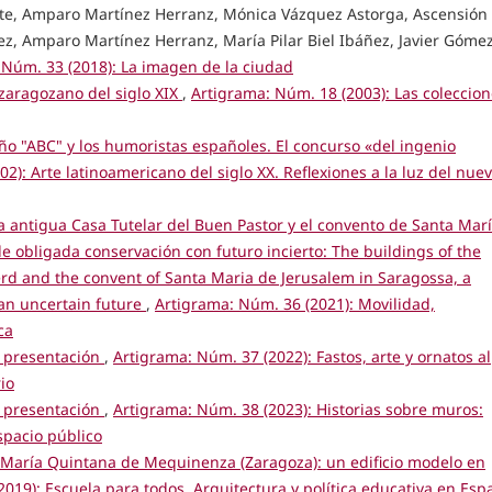
ente, Amparo Martínez Herranz, Mónica Vázquez Astorga, Ascensión
ez, Amparo Martínez Herranz, María Pilar Biel Ibáñez, Javier Góme
 Núm. 33 (2018): La imagen de la ciudad
 zaragozano del siglo XIX
,
Artigrama: Núm. 18 (2003): Las coleccio
eño "ABC" y los humoristas españoles. El concurso «del ingenio
2): Arte latinoamericano del siglo XX. Reflexiones a la luz del nue
 la antigua Casa Tutelar del Buen Pastor y el convento de Santa Mar
e obligada conservación con futuro incierto: The buildings of the
rd and the convent of Santa Maria de Jerusalem in Saragossa, a
 an uncertain future
,
Artigrama: Núm. 36 (2021): Movilidad,
ca
y presentación
,
Artigrama: Núm. 37 (2022): Fastos, arte y ornatos al
io
y presentación
,
Artigrama: Núm. 38 (2023): Historias sobre muros:
espacio público
 María Quintana de Mequinenza (Zaragoza): un edificio modelo en
019): Escuela para todos. Arquitectura y política educativa en Esp