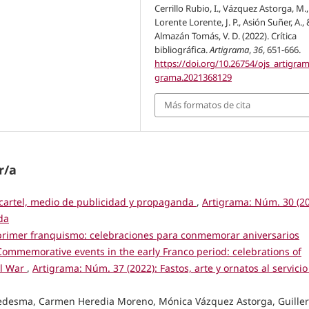
Cerrillo Rubio, I., Vázquez Astorga, M.,
Lorente Lorente, J. P., Asión Suñer, A.,
Almazán Tomás, V. D. (2022). Crítica
bibliográfica.
Artigrama
,
36
, 651-666.
https://doi.org/10.26754/ojs_artigram
grama.2021368129
Más formatos de cita
r/a
 cartel, medio de publicidad y propaganda
,
Artigrama: Núm. 30 (20
da
 primer franquismo: celebraciones para conmemorar aniversarios
e Commemorative events in the early Franco period: celebrations of
il War
,
Artigrama: Núm. 37 (2022): Fastos, arte y ornatos al servicio
 Ledesma, Carmen Heredia Moreno, Mónica Vázquez Astorga, Guille