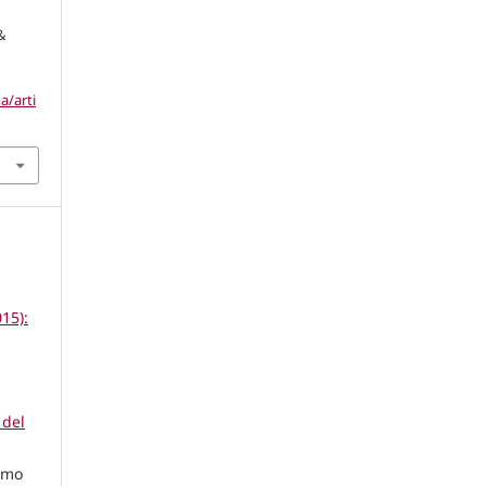
 &
a/arti
15):
 del
rmo