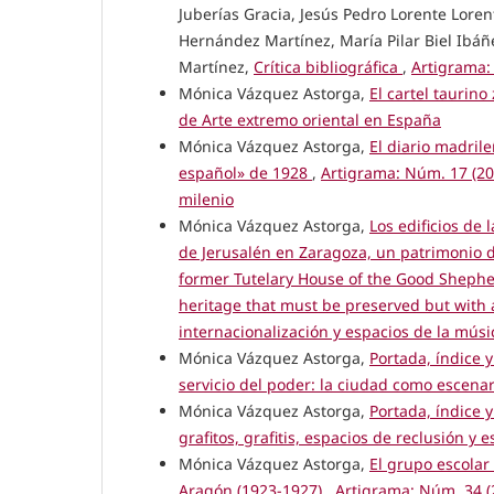
Juberías Gracia, Jesús Pedro Lorente Lor
Hernández Martínez, María Pilar Biel Ibáñ
Martínez,
Crítica bibliográfica
,
Artigrama:
Mónica Vázquez Astorga,
El cartel taurino
de Arte extremo oriental en España
Mónica Vázquez Astorga,
El diario madril
español» de 1928
,
Artigrama: Núm. 17 (200
milenio
Mónica Vázquez Astorga,
Los edificios de
de Jerusalén en Zaragoza, un patrimonio d
former Tutelary House of the Good Shephe
heritage that must be preserved but with
internacionalización y espacios de la músi
Mónica Vázquez Astorga,
Portada, índice 
servicio del poder: la ciudad como escenar
Mónica Vázquez Astorga,
Portada, índice 
grafitos, grafitis, espacios de reclusión y 
Mónica Vázquez Astorga,
El grupo escolar
Aragón (1923-1927)
,
Artigrama: Núm. 34 (2