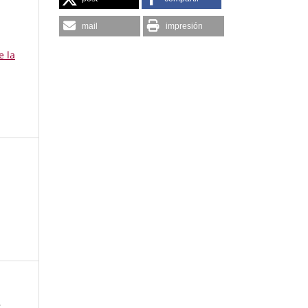
mail
impresión
e la
,