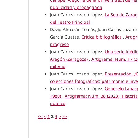
publicidad y propaganda
Juan Carlos Lozano López,
La Seo de Zarag
del Teatro Principal
David Almazán Tomás, Juan Carlos Lozano 
García Guatas,
Crítica bibliográfica
,
Artigr
progreso
Juan Carlos Lozano López,
Una serie inédit
Aragón (Zaragoza)
,
Artigrama: Núm. 17 (20
milenio
Juan Carlos Lozano López,
Presentación. ¿
colecciones fotográficos: patrimonio e inv
Juan Carlos Lozano López,
Generelo Lanaspa
1980)
,
Artigrama: Núm. 38 (2023): Historias
público
<<
<
1
2
3
>
>>