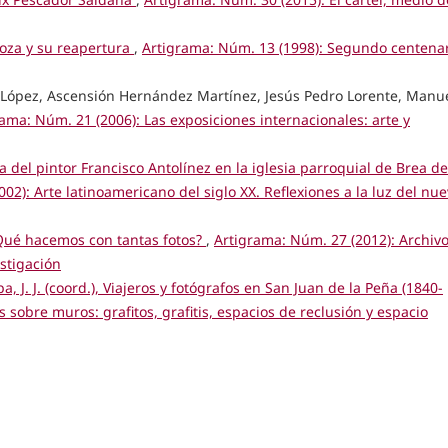
oza y su reapertura
,
Artigrama: Núm. 13 (1998): Segundo centena
López, Ascensión Hernández Martínez, Jesús Pedro Lorente, Manu
ama: Núm. 21 (2006): Las exposiciones internacionales: arte y
a del pintor Francisco Antolínez en la iglesia parroquial de Brea de
02): Arte latinoamericano del siglo XX. Reflexiones a la luz del nu
Qué hacemos con tantas fotos?
,
Artigrama: Núm. 27 (2012): Archivo
estigación
, J. J. (coord.), Viajeros y fotógrafos en San Juan de la Peña (1840-
 sobre muros: grafitos, grafitis, espacios de reclusión y espacio