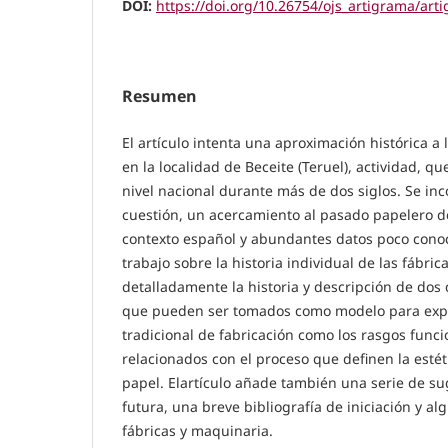
DOI:
https://doi.org/10.26754/ojs_artigrama/ar
Resumen
El artículo intenta una aproximación histórica a 
en la localidad de Beceite (Teruel), actividad, q
nivel nacional durante más de dos siglos. Se in
cuestión, un acercamiento al pasado papelero de 
contexto español y abundantes datos poco conoc
trabajo sobre la historia individual de las fábri
detalladamente la historia y descripción de dos 
que pueden ser tomados como modelo para expl
tradicional de fabricación como los rasgos funci
relacionados con el proceso que definen la estét
papel. Elartículo añade también una serie de s
futura, una breve bibliografía de iniciación y al
fábricas y maquinaria.