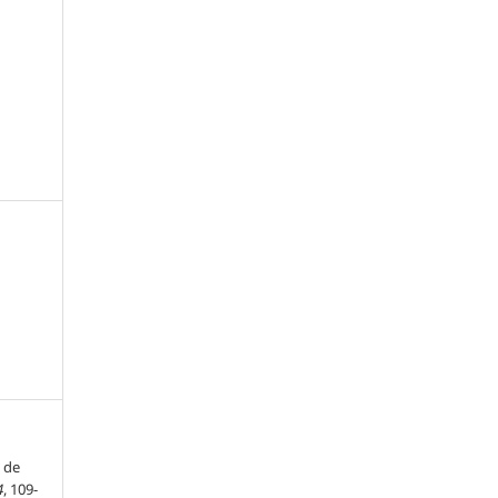
s de
4
, 109-