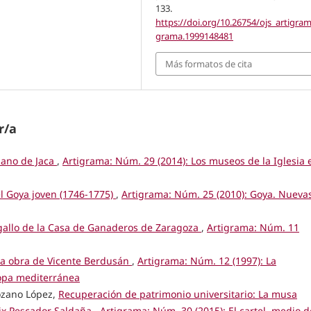
133.
https://doi.org/10.26754/ojs_artigram
grama.1999148481
Más formatos de cita
r/a
sano de Jaca
,
Artigrama: Núm. 29 (2014): Los museos de la Iglesia 
l Goya joven (1746-1775)
,
Artigrama: Núm. 25 (2010): Goya. Nueva
igallo de la Casa de Ganaderos de Zaragoza
,
Artigrama: Núm. 11
la obra de Vicente Berdusán
,
Artigrama: Núm. 12 (1997): La
ropa mediterránea
ozano López,
Recuperación de patrimonio universitario: La musa
lix Pescador Saldaña
,
Artigrama: Núm. 30 (2015): El cartel, medio d