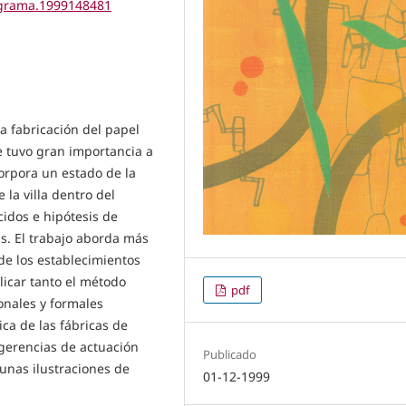
tigrama.1999148481
la fabricación del papel
ue tuvo gran importancia a
corpora un estado de la
la villa dentro del
idos e hipótesis de
cas. El trabajo aborda más
de los establecimientos
icar tanto el método
pdf
onales y formales
ica de las fábricas de
ugerencias de actuación
Publicado
gunas ilustraciones de
01-12-1999