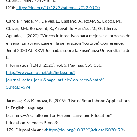
Cuenca. ISSN : 2792-4610.
DOI:
https://doi.org/10.18239/atenea_2022.40.00
García Pineda, M., De ves, E., Castaño, A., Roger, S., Cobos, M.,
Claver, J.M., Benavent, X., Arevalillo Herráez, M., Guttierrez
Aguado, J. (2020). “Vídeos interactivos para mejorar el proceso de
enseñanza-aprendizaje en la generación Youtube”, Conference:
Jenui 2020 At: XXVI Jornadas sobre la Enseñanza Universitaria de
la
Informática (JENUI 2020), vol. 5. Páginas: 353-356.
http://www.aenui.net/ojs/index.php?
journal=actas_jenui&page=article&op=view&path%
5B%5D=574
Jaroslav, K & Klimova, B. (2019). “Use of Smartphone Applications
in English Language
Learning—A Challenge for Foreign Language Education"
Education Sciences 9, no. 3:
179. Disponible en: <
https://doi.org/10.3390/educsci9030179
>.