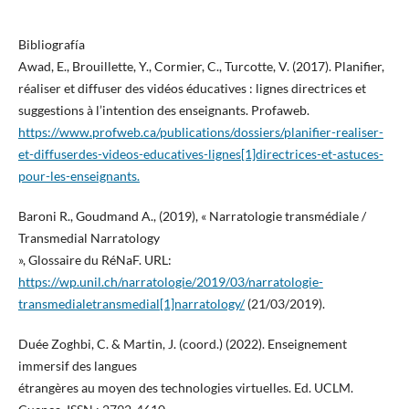
Bibliografía
Awad, E., Brouillette, Y., Cormier, C., Turcotte, V. (2017). Planifier,
réaliser et diffuser des vidéos éducatives : lignes directrices et
suggestions à l’intention des enseignants. Profaweb.
https://www.profweb.ca/publications/dossiers/planifier-realiser-
et-diffuserdes-videos-educatives-lignes[1]directrices-et-astuces-
pour-les-enseignants.
Baroni R., Goudmand A., (2019), « Narratologie transmédiale /
Transmedial Narratology
», Glossaire du RéNaF. URL:
https://wp.unil.ch/narratologie/2019/03/narratologie-
transmedialetransmedial[1]narratology/
(21/03/2019).
Duée Zoghbi, C. & Martin, J. (coord.) (2022). Enseignement
immersif des langues
étrangères au moyen des technologies virtuelles. Ed. UCLM.