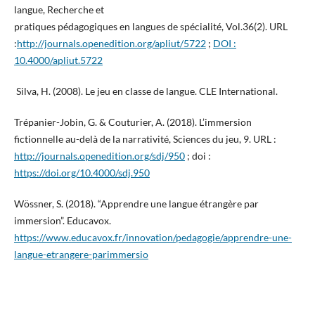
langue, Recherche et
pratiques pédagogiques en langues de spécialité, Vol.36(2). URL
:
http://journals.openedition.org/apliut/5722
;
DOI :
10.4000/apliut.5722
Silva, H. (2008). Le jeu en classe de langue. CLE International.
Trépanier-Jobin, G. & Couturier, A. (2018). L’immersion
fictionnelle au-delà de la narrativité, Sciences du jeu, 9. URL :
http://journals.openedition.org/sdj/950
; doi :
https://doi.org/10.4000/sdj.950
Wössner, S. (2018). “Apprendre une langue étrangère par
immersion”. Educavox.
https://www.educavox.fr/innovation/pedagogie/apprendre-une-
langue-etrangere-parimmersio