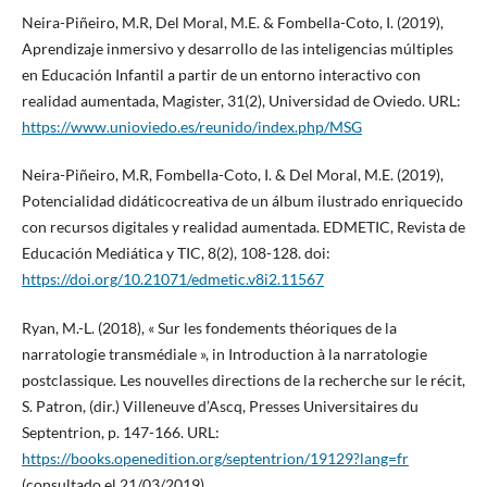
Neira-Piñeiro, M.R, Del Moral, M.E. & Fombella-Coto, I. (2019),
Aprendizaje inmersivo y desarrollo de las inteligencias múltiples
en Educación Infantil a partir de un entorno interactivo con
realidad aumentada, Magister, 31(2), Universidad de Oviedo. URL:
https://www.unioviedo.es/reunido/index.php/MSG
Neira-Piñeiro, M.R, Fombella-Coto, I. & Del Moral, M.E. (2019),
Potencialidad didáticocreativa de un álbum ilustrado enriquecido
con recursos digitales y realidad aumentada. EDMETIC, Revista de
Educación Mediática y TIC, 8(2), 108-128. doi:
https://doi.org/10.21071/edmetic.v8i2.11567
Ryan, M.-L. (2018), « Sur les fondements théoriques de la
narratologie transmédiale », in Introduction à la narratologie
postclassique. Les nouvelles directions de la recherche sur le récit,
S. Patron, (dir.) Villeneuve d’Ascq, Presses Universitaires du
Septentrion, p. 147-166. URL:
https://books.openedition.org/septentrion/19129?lang=fr
(consultado el 21/03/2019).