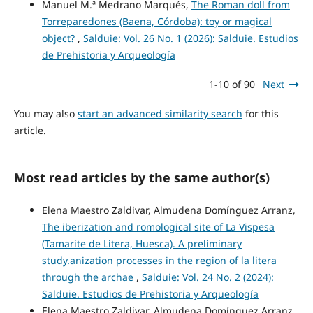
Manuel M.ª Medrano Marqués,
The Roman doll from
Torreparedones (Baena, Córdoba): toy or magical
object?
,
Salduie: Vol. 26 No. 1 (2026): Salduie. Estudios
de Prehistoria y Arqueología
1-10 of 90
Next
You may also
start an advanced similarity search
for this
article.
Most read articles by the same author(s)
Elena Maestro Zaldivar, Almudena Domínguez Arranz,
The iberization and romological site of La Vispesa
(Tamarite de Litera, Huesca). A preliminary
study.anization processes in the region of la litera
through the archae
,
Salduie: Vol. 24 No. 2 (2024):
Salduie. Estudios de Prehistoria y Arqueología
Elena Maestro Zaldivar, Almudena Domínguez Arranz,