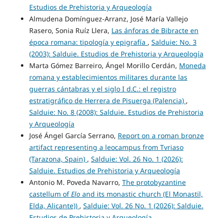
Estudios de Prehistoria y Arqueología
Almudena Domínguez-Arranz, José María Vallejo
Rasero, Sonia Ruíz Llera,
Las ánforas de Bibracte en
época romana: tipología y epigrafía
,
Salduie: No. 3
(2003): Salduie. Estudios de Prehistoria y Arqueología
Marta Gómez Barreiro, Ángel Morillo Cerdán,
Moneda
romana y establecimientos militares durante las
guerras cántabras y el siglo I d.C.: el registro
estratigráfico de Herrera de Pisuerga (Palencia)
,
Salduie: No. 8 (2008): Salduie. Estudios de Prehistoria
y Arqueología
José Ángel García Serrano,
Report on a roman bronze
artifact representing a leocampus from Tvriaso
(Tarazona, Spain)
,
Salduie: Vol. 26 No. 1 (2026):
Salduie. Estudios de Prehistoria y Arqueología
Antonio M. Poveda Navarro,
The protobyzantine
castellum of
Elo
and its monastic church (El Monastil,
Elda, Alicante))
,
Salduie: Vol. 26 No. 1 (2026): Salduie.
Estudios de Prehistoria y Arqueología