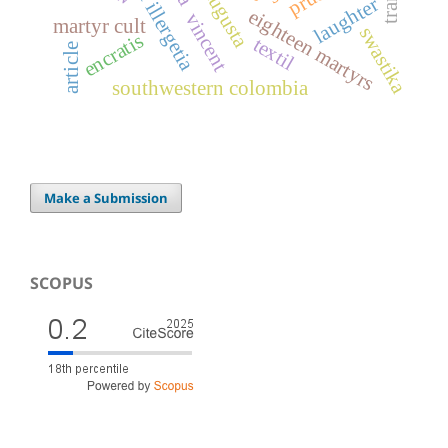
western illergetia
laughter
eighteen martyrs
vincent
martyr cult
swastika
encratis
textil
article
southwestern colombia
Make a Submission
SCOPUS