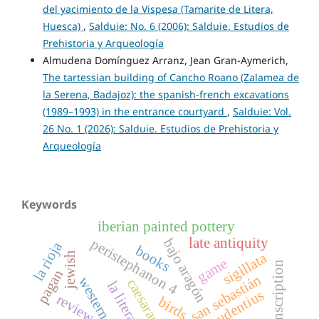
del yacimiento de la Vispesa (Tamarite de Litera,
Huesca)
,
Salduie: No. 6 (2006): Salduie. Estudios de
Prehistoria y Arqueología
Almudena Domínguez Arranz, Jean Gran-Aymerich,
The tartessian building of Cancho Roano (Zalamea de
la Serena, Badajoz): the spanish-french excavations
(1989–1993) in the entrance courtyard
,
Salduie: Vol.
26 No. 1 (2026): Salduie. Estudios de Prehistoria y
Arqueología
Keywords
iberian painted pottery
late antiquity
bajo aragón
peristephanon 4
la rioja
books
sigillata
jewish
game
transcription
pagan
san sebastián
caesaraugusta
la litera
prudentius
review
birds