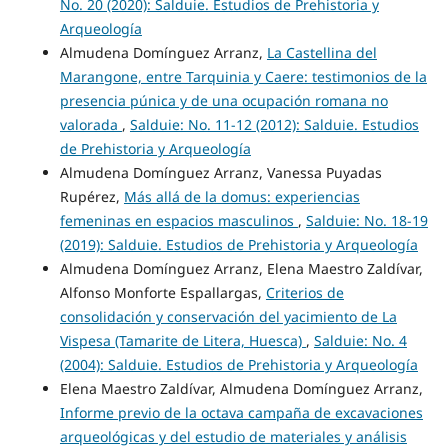
No. 20 (2020): Salduie. Estudios de Prehistoria y
Arqueología
Almudena Domínguez Arranz,
La Castellina del
Marangone, entre Tarquinia y Caere: testimonios de la
presencia púnica y de una ocupación romana no
valorada
,
Salduie: No. 11-12 (2012): Salduie. Estudios
de Prehistoria y Arqueología
Almudena Domínguez Arranz, Vanessa Puyadas
Rupérez,
Más allá de la domus: experiencias
femeninas en espacios masculinos
,
Salduie: No. 18-19
(2019): Salduie. Estudios de Prehistoria y Arqueología
Almudena Domínguez Arranz, Elena Maestro Zaldívar,
Alfonso Monforte Espallargas,
Criterios de
consolidación y conservación del yacimiento de La
Vispesa (Tamarite de Litera, Huesca)
,
Salduie: No. 4
(2004): Salduie. Estudios de Prehistoria y Arqueología
Elena Maestro Zaldívar, Almudena Domínguez Arranz,
Informe previo de la octava campaña de excavaciones
arqueológicas y del estudio de materiales y análisis