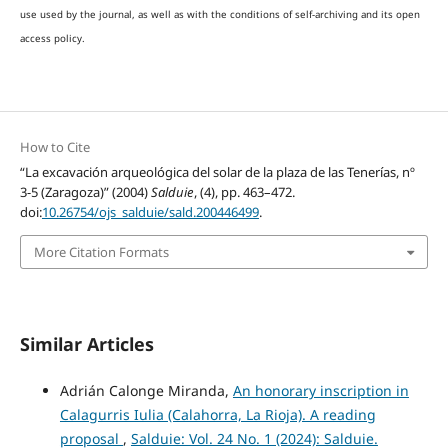
use used by the journal, as well as with the conditions of self-archiving and its open
access policy.
How to Cite
“La excavación arqueológica del solar de la plaza de las Tenerías, nº
3-5 (Zaragoza)” (2004)
Salduie
, (4), pp. 463–472.
doi:
10.26754/ojs_salduie/sald.200446499
.
More Citation Formats
Similar Articles
Adrián Calonge Miranda,
An honorary inscription in
Calagurris Iulia (Calahorra, La Rioja). A reading
proposal
,
Salduie: Vol. 24 No. 1 (2024): Salduie.