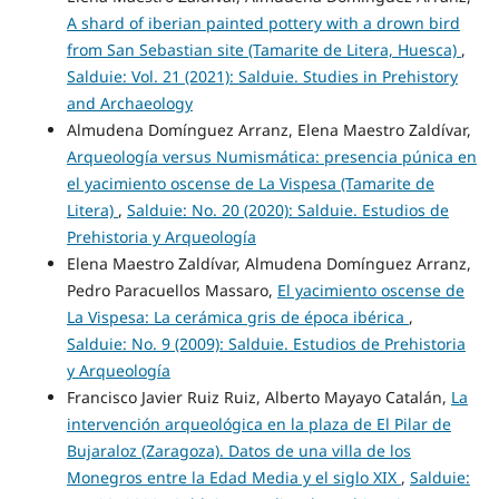
A shard of iberian painted pottery with a drown bird
from San Sebastian site (Tamarite de Litera, Huesca)
,
Salduie: Vol. 21 (2021): Salduie. Studies in Prehistory
and Archaeology
Almudena Domínguez Arranz, Elena Maestro Zaldívar,
Arqueología versus Numismática: presencia púnica en
el yacimiento oscense de La Vispesa (Tamarite de
Litera)
,
Salduie: No. 20 (2020): Salduie. Estudios de
Prehistoria y Arqueología
Elena Maestro Zaldívar, Almudena Domínguez Arranz,
Pedro Paracuellos Massaro,
El yacimiento oscense de
La Vispesa: La cerámica gris de época ibérica
,
Salduie: No. 9 (2009): Salduie. Estudios de Prehistoria
y Arqueología
Francisco Javier Ruiz Ruiz, Alberto Mayayo Catalán,
La
intervención arqueológica en la plaza de El Pilar de
Bujaraloz (Zaragoza). Datos de una villa de los
Monegros entre la Edad Media y el siglo XIX
,
Salduie: