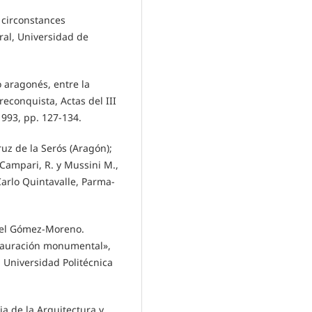
: circonstances
oral, Universidad de
o aragonés, entre la
reconquista, Actas del III
993, pp. 127-134.
Cruz de la Serós (Aragón);
Campari, R. y Mussini M.,
Carlo Quintavalle, Parma-
nuel Gómez-Moreno.
estauración monumental»,
 Universidad Politécnica
ia de la Arquitectura y