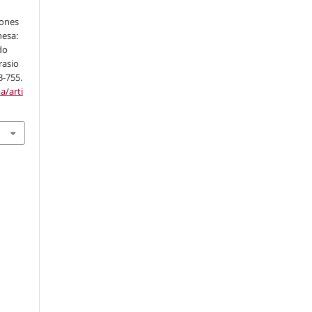
iones
nesa:
do
rasio
3-755.
a/arti