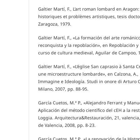
Galtier Martí, F., L’art roman lombard en Aragon
historiques et problèmes artistiques, tesis doct
Zaragoza, 1979.
Galtier Martí, F., «La formación del arte románic
reconquista y la repoblación», en Repoblación y 
curso de cultura medieval, Aguilar de Campoo, 1
Galtier Martí, F., «L’église San caprasio à Santa 
une microestructure lombarde», en Calzona, A., 
Immagine e Ideología. Studi in onore di Arturo 
Milano, 2007, pp. 88-95.
García Cuetos, M.ª P., «Alejandro Ferrant y Ma
Aplicación del método científico del cEH a la r
Loggia. Arquitectura&Restauración, 21, valencia,
de Valencia, 2008, pp. 8-23.
García Cuetos, M.ª P., «La renovación de la Histor