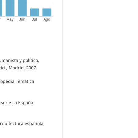
umanista y político,
id , Madrid, 2007.
clopedia Temática
a serie La España
 arquitectura española,