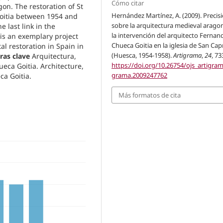
Cómo citar
on. The restoration of St
Hernández Martínez, A. (2009). Precis
oitia between 1954 and
sobre la arquitectura medieval arago
e last link in the
la intervención del arquitecto Fernan
t is an exemplary project
Chueca Goitia en la iglesia de San Cap
l restoration in Spain in
(Huesca, 1954-1958).
Artigrama
,
24
, 73
ras clave
Arquitectura,
https://doi.org/10.26754/ojs_artigram
eca Goitia. Architecture,
grama.2009247762
eca Goitia.
Más formatos de cita