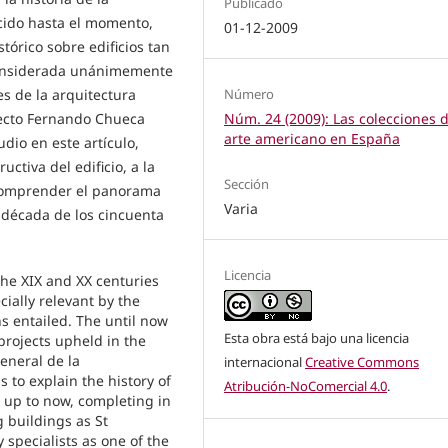
Publicado
cido hasta el momento,
01-12-2009
órico sobre edificios tan
 considerada unánimemente
Número
es de la arquitectura
Núm. 24 (2009): Las colecciones 
tecto Fernando Chueca
arte americano en España
udio en este artículo,
uctiva del edificio, a la
Sección
 comprender el panorama
Varia
 década de los cincuenta
Licencia
he XIX and XX centuries
cially relevant by the
s entailed. The until now
Esta obra está bajo una licencia
projects upheld in the
eneral de la
internacional
Creative Commons
 to explain the history of
Atribución-NoComercial 4.0
.
 up to now, completing in
g buildings as St
specialists as one of the