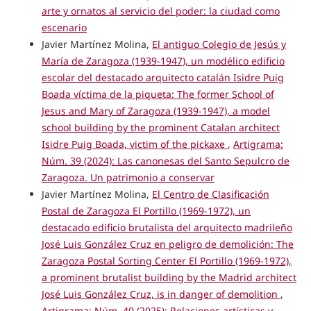
arte y ornatos al servicio del poder: la ciudad como
escenario
Javier Martínez Molina,
El antiguo Colegio de Jesús y
María de Zaragoza (1939-1947), un modélico edificio
escolar del destacado arquitecto catalán Isidre Puig
Boada víctima de la piqueta: The former School of
Jesus and Mary of Zaragoza (1939-1947), a model
school building by the prominent Catalan architect
Isidre Puig Boada, victim of the pickaxe
,
Artigrama:
Núm. 39 (2024): Las canonesas del Santo Sepulcro de
Zaragoza. Un patrimonio a conservar
Javier Martínez Molina,
El Centro de Clasificación
Postal de Zaragoza El Portillo (1969-1972), un
destacado edificio brutalista del arquitecto madrileño
José Luis González Cruz en peligro de demolición: The
Zaragoza Postal Sorting Center El Portillo (1969-1972),
a prominent brutalist building by the Madrid architect
José Luis González Cruz, is in danger of demolition
,
Artigrama: Núm. 40 (2025): Relaciones artísticas y