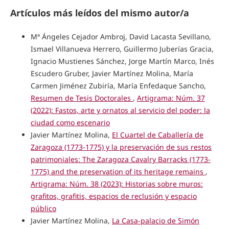
Artículos más leídos del mismo autor/a
Mª Ángeles Cejador Ambroj, David Lacasta Sevillano,
Ismael Villanueva Herrero, Guillermo Juberías Gracia,
Ignacio Mustienes Sánchez, Jorge Martín Marco, Inés
Escudero Gruber, Javier Martínez Molina, María
Carmen Jiménez Zubiría, María Enfedaque Sancho,
Resumen de Tesis Doctorales
,
Artigrama: Núm. 37
(2022): Fastos, arte y ornatos al servicio del poder: la
ciudad como escenario
Javier Martínez Molina,
El Cuartel de Caballería de
Zaragoza (1773-1775) y la preservación de sus restos
patrimoniales: The Zaragoza Cavalry Barracks (1773-
1775) and the preservation of its heritage remains
,
Artigrama: Núm. 38 (2023): Historias sobre muros:
grafitos, grafitis, espacios de reclusión y espacio
público
Javier Martínez Molina,
La Casa-palacio de Simón