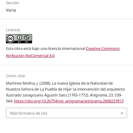
Sección
Varia
Licencia
Esta obra está bajo una licencia internacional
Creative Commons
Atribución-NoComercial 4.0
.
Cómo citar
Martínez Molina, J. (2008). La nueva Iglesia de la Natividad de
Nuestra Señora de La Puebla de Híjar: la intervención del arquitecto
ilustrado zaragozano Agustín Sanz (1765-1772).
Artigrama
,
23
, 539-
564.
https://doi.org/10.26754/ojs_artigrama/artigrama.2008237813
Más formatos de cita