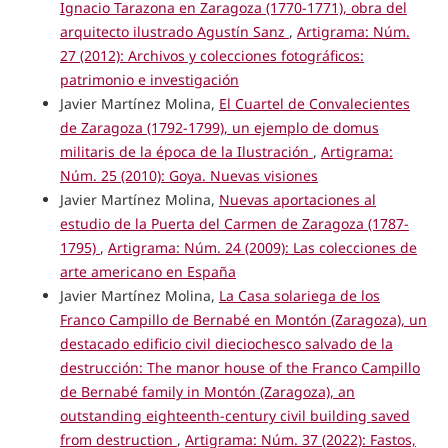
Ignacio Tarazona en Zaragoza (1770-1771), obra del
arquitecto ilustrado Agustín Sanz
,
Artigrama: Núm.
27 (2012): Archivos y colecciones fotográficos:
patrimonio e investigación
Javier Martínez Molina,
El Cuartel de Convalecientes
de Zaragoza (1792-1799), un ejemplo de domus
militaris de la época de la Ilustración
,
Artigrama:
Núm. 25 (2010): Goya. Nuevas visiones
Javier Martínez Molina,
Nuevas aportaciones al
estudio de la Puerta del Carmen de Zaragoza (1787-
1795)
,
Artigrama: Núm. 24 (2009): Las colecciones de
arte americano en España
Javier Martínez Molina,
La Casa solariega de los
Franco Campillo de Bernabé en Montón (Zaragoza), un
destacado edificio civil dieciochesco salvado de la
destrucción: The manor house of the Franco Campillo
de Bernabé family in Montón (Zaragoza), an
outstanding eighteenth-century civil building saved
from destruction
,
Artigrama: Núm. 37 (2022): Fastos,