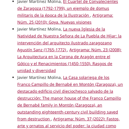
Javier Martínez Molina,
El Cuartel de Convalecientes
de Zaragoza (1792-1799), un ejemplo de domus
militaris de la época de la Ilustración
,
Artigrama:
Núm. 25 (2010): Goya. Nuevas visiones
Javier Martínez Molina,
La nueva Iglesia de la
Natividad de Nuestra Señora de La Puebla de Híjar: la
intervención del arquitecto ilustrado zaragozano
Agustín Sanz (1765-1772)
,
Artigrama: Núm. 23 (2008):
La Arquitectura en la Corona de Aragón entre el
Gótico y el Renacimientos (1450-1550). Rasgos de
unidad y diversidad
Javier Martínez Molina,
La Casa solariega de los
Franco Campillo de Bernabé en Montón (Zaragoza), un
destacado edificio civil dieciochesco salvado de la
destrucción: The manor house of the Franco Campillo
de Bernabé family in Montón (Zaragoza), an
outstanding eighteenth-century civil building saved
from destruction
,
Artigrama: Núm. 37 (2022): Fastos,
arte y ornatos al servicio del poder: la ciudad como