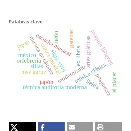
Palabras clave
joaquín labayen
gatepac
neón
escucha musical
música de cámara
artes gráficas
japan
crítica musical
ex libris
siglo xviii
méxico
orfebrería
música clásica
sillas
modernismo
josé garuz
el placer
posguerra
lleida
japón
técnica auditoria moderna