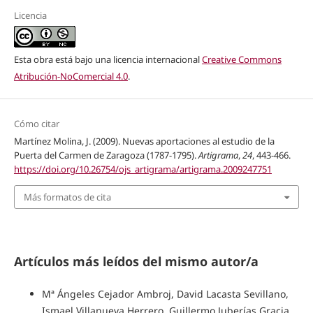
Licencia
Esta obra está bajo una licencia internacional
Creative Commons
Atribución-NoComercial 4.0
.
Cómo citar
Martínez Molina, J. (2009). Nuevas aportaciones al estudio de la
Puerta del Carmen de Zaragoza (1787-1795).
Artigrama
,
24
, 443-466.
https://doi.org/10.26754/ojs_artigrama/artigrama.2009247751
Más formatos de cita
Artículos más leídos del mismo autor/a
Mª Ángeles Cejador Ambroj, David Lacasta Sevillano,
Ismael Villanueva Herrero, Guillermo Juberías Gracia,