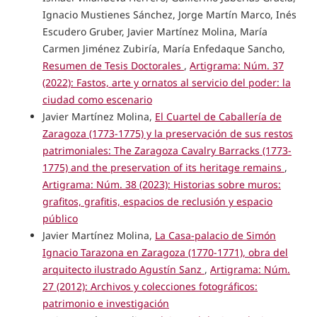
Ignacio Mustienes Sánchez, Jorge Martín Marco, Inés
Escudero Gruber, Javier Martínez Molina, María
Carmen Jiménez Zubiría, María Enfedaque Sancho,
Resumen de Tesis Doctorales
,
Artigrama: Núm. 37
(2022): Fastos, arte y ornatos al servicio del poder: la
ciudad como escenario
Javier Martínez Molina,
El Cuartel de Caballería de
Zaragoza (1773-1775) y la preservación de sus restos
patrimoniales: The Zaragoza Cavalry Barracks (1773-
1775) and the preservation of its heritage remains
,
Artigrama: Núm. 38 (2023): Historias sobre muros:
grafitos, grafitis, espacios de reclusión y espacio
público
Javier Martínez Molina,
La Casa-palacio de Simón
Ignacio Tarazona en Zaragoza (1770-1771), obra del
arquitecto ilustrado Agustín Sanz
,
Artigrama: Núm.
27 (2012): Archivos y colecciones fotográficos:
patrimonio e investigación