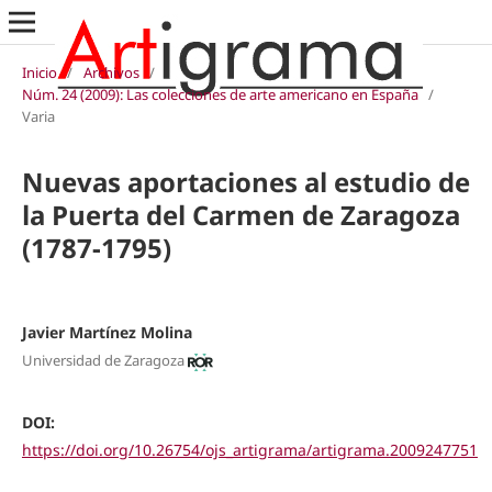
Inicio
/
Archivos
/
Núm. 24 (2009): Las colecciones de arte americano en España
/
Varia
Nuevas aportaciones al estudio de
la Puerta del Carmen de Zaragoza
(1787-1795)
Javier Martínez Molina
Universidad de Zaragoza
DOI:
https://doi.org/10.26754/ojs_artigrama/artigrama.2009247751