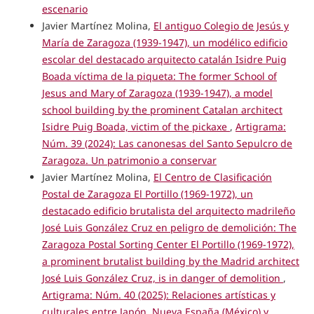
escenario
Javier Martínez Molina,
El antiguo Colegio de Jesús y
María de Zaragoza (1939-1947), un modélico edificio
escolar del destacado arquitecto catalán Isidre Puig
Boada víctima de la piqueta: The former School of
Jesus and Mary of Zaragoza (1939-1947), a model
school building by the prominent Catalan architect
Isidre Puig Boada, victim of the pickaxe
,
Artigrama:
Núm. 39 (2024): Las canonesas del Santo Sepulcro de
Zaragoza. Un patrimonio a conservar
Javier Martínez Molina,
El Centro de Clasificación
Postal de Zaragoza El Portillo (1969-1972), un
destacado edificio brutalista del arquitecto madrileño
José Luis González Cruz en peligro de demolición: The
Zaragoza Postal Sorting Center El Portillo (1969-1972),
a prominent brutalist building by the Madrid architect
José Luis González Cruz, is in danger of demolition
,
Artigrama: Núm. 40 (2025): Relaciones artísticas y
culturales entre Japón, Nueva España (México) y