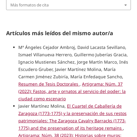
Más formatos de cita
Artículos más leídos del mismo autor/a
Mª Ángeles Cejador Ambroj, David Lacasta Sevillano,
Ismael Villanueva Herrero, Guillermo Juberías Gracia,
Ignacio Mustienes Sánchez, Jorge Martín Marco, Inés
Escudero Gruber, Javier Martínez Molina, María
Carmen Jiménez Zubiría, María Enfedaque Sancho,
Resumen de Tesis Doctorales
,
Artigrama: Núm. 37
(2022): Fastos, arte y ornatos al servicio del poder: la
ciudad como escenario
Javier Martínez Molina,
El Cuartel de Caballería de
Zaragoza (1773-1775) y la preservación de sus restos
patrimoniales: The Zaragoza Cavalry Barracks (1773-
1775) and the preservation of its heritage remains
,
Artigrama: Núm. 38 (2023): Historias sobre muros: