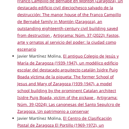
Franco Campillo de Bernabé en Montón (Zaragoza), un
destacado edificio civil dieciochesco salvado de la
destrucción: The manor house of the Franco Campillo
de Bernabé family in Montón (Zaragoza), an
outstanding eighteenth-century civil building saved
from destruction
,
Artigrama: Núm. 37 (2022): Fastos,
arte y ornatos al servicio del poder: la ciudad como
escenario
Javier Martínez Molina,
El antiguo Colegio de Jesús y
María de Zaragoza (1939-1947), un modélico edificio
escolar del destacado arquitecto catalán Isidre Puig
Boada víctima de la piqueta: The former School of
Jesus and Mary of Zaragoza (1939-1947), a model
school building by the prominent Catalan architect
Isidre Puig Boada, victim of the pickaxe
,
Artigrama:
Núm. 39 (2024): Las canonesas del Santo Sepulcro de
Zaragoza. Un patrimonio a conservar
Javier Martínez Molina,
El Centro de Clasificación
Postal de Zaragoza El Portillo (1969-1972), un