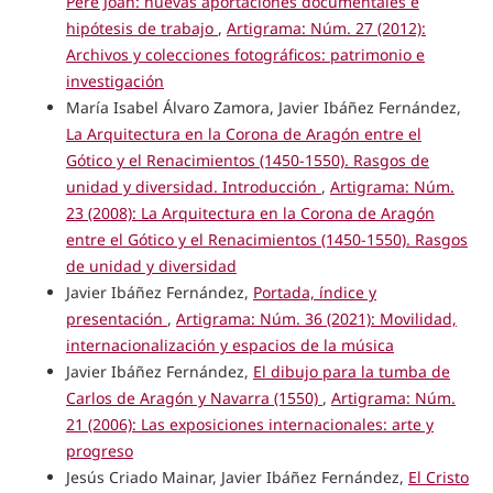
Pere Joan: nuevas aportaciones documentales e
hipótesis de trabajo
,
Artigrama: Núm. 27 (2012):
Archivos y colecciones fotográficos: patrimonio e
investigación
María Isabel Álvaro Zamora, Javier Ibáñez Fernández,
La Arquitectura en la Corona de Aragón entre el
Gótico y el Renacimientos (1450-1550). Rasgos de
unidad y diversidad. Introducción
,
Artigrama: Núm.
23 (2008): La Arquitectura en la Corona de Aragón
entre el Gótico y el Renacimientos (1450-1550). Rasgos
de unidad y diversidad
Javier Ibáñez Fernández,
Portada, índice y
presentación
,
Artigrama: Núm. 36 (2021): Movilidad,
internacionalización y espacios de la música
Javier Ibáñez Fernández,
El dibujo para la tumba de
Carlos de Aragón y Navarra (1550)
,
Artigrama: Núm.
21 (2006): Las exposiciones internacionales: arte y
progreso
Jesús Criado Mainar, Javier Ibáñez Fernández,
El Cristo