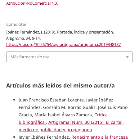
Atribución-NoComercial 4.0
.
Cómo citar
Ibáñez Fernández, J. (2019). Portada, índice y presentación.
Artigrama
,
34
, 9-14.
https://doi.org/10.26754/ojs_artigrama/artigrama.2019348187
Más formatos de cita
Artículos más leídos del mismo autor/a
Juan Francisco Esteban Lorente, Javier Ibáñez
Fernández, Gonzalo M. Borrás Gualis, José Luis Pano
Gracia, María Isabel Álvaro Zamora,
Crítica
bibliográfica
,
Artigrama: Núm. 30 (2015): El cartel,
medio de publicidad y propaganda
Javier Ibáñez Fernández,
Renacimiento a la francesa