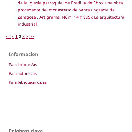
de la iglesia parroquial de Pradilla de Ebro: una obra
procedente del monasterio de Santa Engracia de
Zaragoza
,
Artigrama: Núm. 14 (1999): La arquitectura
industrial
<<
<
1
2
3
>
>>
Información
Para lectores/as
Para autores/as
Para bibliotecarios/as
Palabras clave