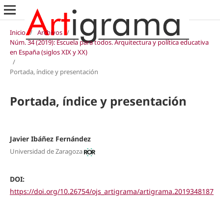
Inicio
/
Archivos
/
Núm. 34 (2019): Escuela para todos. Arquitectura y política educativa
en España (siglos XIX y XX)
/
Portada, índice y presentación
Portada, índice y presentación
Javier Ibáñez Fernández
Universidad de Zaragoza
DOI:
https://doi.org/10.26754/ojs_artigrama/artigrama.2019348187